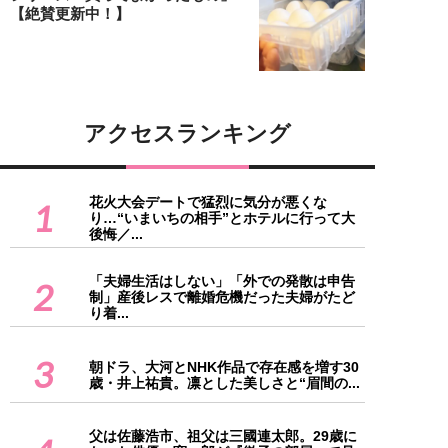
【絶賛更新中！】
アクセスランキング
花火大会デートで猛烈に気分が悪くな
1
り…“いまいちの相手”とホテルに行って大
後悔／...
「夫婦生活はしない」「外での発散は申告
2
制」産後レスで離婚危機だった夫婦がたど
り着...
3
朝ドラ、大河とNHK作品で存在感を増す30
歳・井上祐貴。凛とした美しさと“眉間の...
父は佐藤浩市、祖父は三國連太郎。29歳に