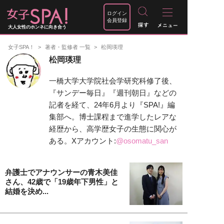
ログイン
会員登録
大人女性のホンネに向き合う
女子SPA！
著者・監修者 一覧
松岡瑛理
松岡瑛理
一橋大学大学院社会学研究科修了後、
『サンデー毎日』『週刊朝日』などの
記者を経て、24年6月より『SPA!』編
集部へ。博士課程まで進学したレアな
経歴から、高学歴女子の生態に関心が
ある。Xアカウント:
@osomatu_san
弁護士でアナウンサーの青木美佳
さん、42歳で「19歳年下男性」と
結婚を決め...