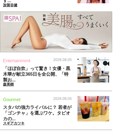
す...
加賀谷健
2026.08.05
Entertainment
「ほぼ自炊」って驚き！女優・黒
木華が献立365日を全公開、「特
製お...
森美樹
2026.08.05
Gourmet
スタバの強力ライバルに？ 若者が
「ゴンチャ」を選ぶワケ。タピオ
カの...
スギアカツキ