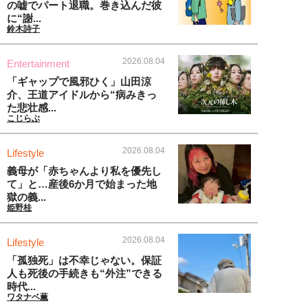
の嘘でパート退職。巻き込んだ彼
に“謝...
鈴木詩子
2026.08.04
Entertainment
「ギャップで風邪ひく」山田涼
介、王道アイドルから“病みきっ
た悲壮感...
こじらぶ
2026.08.04
Lifestyle
義母が「赤ちゃんより私を優先し
て」と…産後6か月で始まった地
獄の義...
姫野桂
2026.08.04
Lifestyle
「孤独死」は不幸じゃない。保証
人も死後の手続きも“外注”できる
時代...
ワタナベ薫