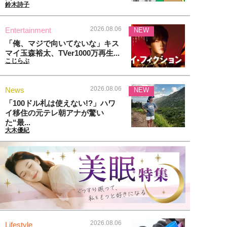
鈴木詩子
2026.08.06
Entertainment
NEW
「俺、マジで向いてないな」キス
マイ玉森裕太、TVer1000万再生...
こじらぶ
2026.08.06
News
NEW
「100ドル札は使えない!?」ハワ
イ移住の元テレ朝アナが驚い
た“最...
大木優紀
2026.08.06
Lifestyle