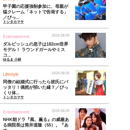
甲子園の応援強制参加に、母親が
猛クレーム「ネットで告発する」
／びっ...
トシタカマサ
2026.08.05
Entertainment
ダルビッシュの息子は182cm世界
モデル！ ラウンドガールやミス
コ...
ゆるま 小林
2026.08.05
Lifestyle
同僚の結婚式に行ったら彼氏にバ
ッタリ！偶然が招いた縁？／びっ
くり体...
トシタカマサ
2026.08.05
Entertainment
NHK朝ドラ『風、薫る』の威厳あ
る病院長は筒井道隆（55）。『あ