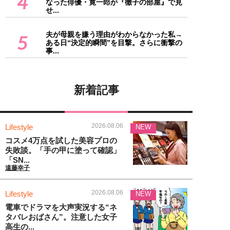
4
なった俳優・寛一郎が『徹子の部屋』で見
せ...
夫が母親を嫌う理由がわからなかった私→
5
ある日“決定的瞬間”を目撃。さらに衝撃の
事...
新着記事
2026.08.06
Lifestyle
NEW
コスメ4万点を試した美容プロの
失敗談。「手の甲に塗って確認」
「SN...
遠藤幸子
2026.08.06
Lifestyle
NEW
電車でドラマを大声実況する“ネ
タバレおばさん”。注意した女子
高生の...