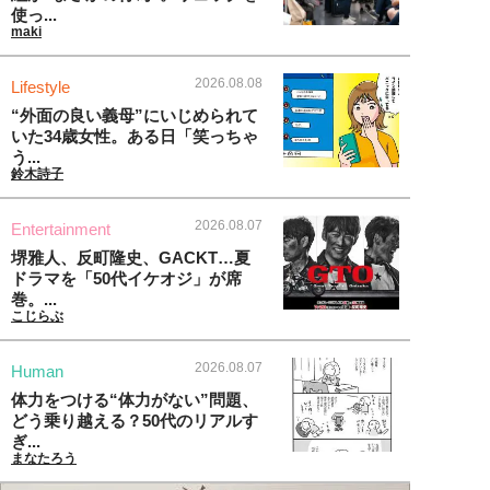
使っ...
maki
2026.08.08
Lifestyle
“外面の良い義母”にいじめられて
いた34歳女性。ある日「笑っちゃ
う...
鈴木詩子
2026.08.07
Entertainment
堺雅人、反町隆史、GACKT…夏
ドラマを「50代イケオジ」が席
巻。...
こじらぶ
2026.08.07
Human
体力をつける“体力がない”問題、
どう乗り越える？50代のリアルす
ぎ...
まなたろう