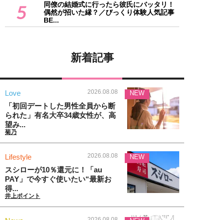
同僚の結婚式に行ったら彼氏にバッタリ！
5
偶然が招いた縁？／びっくり体験人気記事
BE...
新着記事
2026.08.08
Love
NEW
「初回デートした男性全員から断
られた」有名大卒34歳女性が、高
望み...
菊乃
2026.08.08
Lifestyle
NEW
スシローが10％還元に！「au
PAY」で今すぐ使いたい“最新お
得...
井上ポイント
2026.08.08