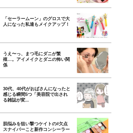
「セーラームーン」のグロスで大
人になった私達もメイクアップ！
うえ〜っ、まつ毛にダニが繁
殖…。アイメイクとダニの怖い関
係
30代、40代がおばさんになったと
感じる瞬間5つ「美容院で出され
る雑誌が変...
肌悩みを狙い撃つケイトの#欠点
スナイパーこと新作コンシーラー