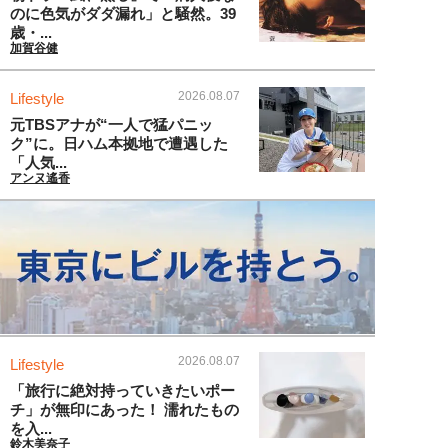
のに色気がダダ漏れ」と騒然。39
歳・...
加賀谷健
2026.08.07
Lifestyle
元TBSアナが“一人で猛パニッ
ク”に。日ハム本拠地で遭遇した
「人気...
アンヌ遙香
2026.08.07
Lifestyle
「旅行に絶対持っていきたいポー
チ」が無印にあった！ 濡れたもの
を入...
鈴木美奈子