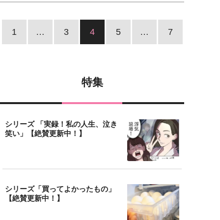
1
…
3
4
5
…
7
特集
シリーズ 「実録！私の人生、泣き
笑い」【絶賛更新中！】
シリーズ「買ってよかったもの」
【絶賛更新中！】