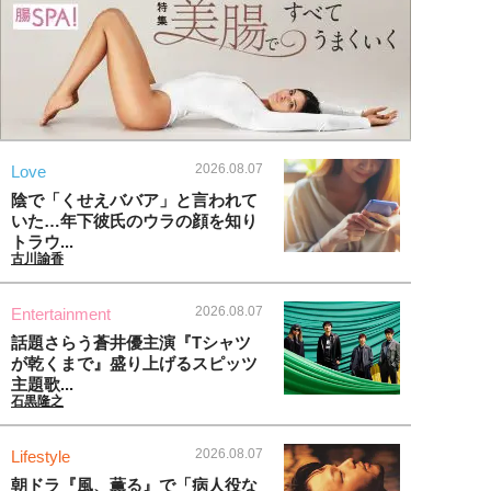
2026.08.07
Love
陰で「くせえババア」と言われて
いた…年下彼氏のウラの顔を知り
トラウ...
古川諭香
2026.08.07
Entertainment
話題さらう蒼井優主演『Tシャツ
が乾くまで』盛り上げるスピッツ
主題歌...
石黒隆之
2026.08.07
Lifestyle
朝ドラ『風、薫る』で「病人役な