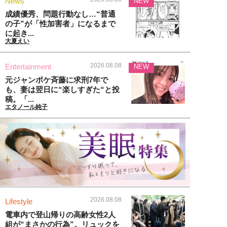
News
NEW
成績優秀、問題行動なし…“普通
の子”が「性加害者」になるまで
に起き...
大夏えい
2026.08.08
Entertainment
NEW
元ジャンポケ斉藤に求刑7年で
も、妻は翌日に“楽しすぎた“と投
稿。「...
エタノール純子
2026.08.08
Lifestyle
電車内で登山帰りの高齢女性2人
組が“まさかの行為”。リュックを