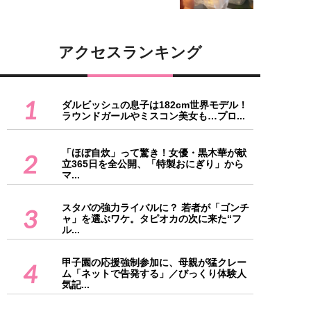
アクセスランキング
1
ダルビッシュの息子は182cm世界モデル！
ラウンドガールやミスコン美女も…プロ...
「ほぼ自炊」って驚き！女優・黒木華が献
2
立365日を全公開、「特製おにぎり」から
マ...
スタバの強力ライバルに？ 若者が「ゴンチ
3
ャ」を選ぶワケ。タピオカの次に来た“フ
ル...
甲子園の応援強制参加に、母親が猛クレー
4
ム「ネットで告発する」／びっくり体験人
気記...