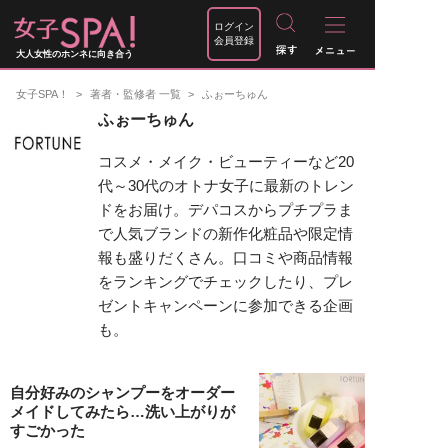
ログイン
会員登録
大人女性のホンネに向き合う
女子SPA！
著者・監修者 一覧
ふぉーちゅん
ふぉーちゅん
コスメ・メイク・ビューティーなど20
代～30代のオトナ女子に最新のトレン
ドをお届け。デパコスからプチプラま
で人気ブランドの新作化粧品や限定情
報も盛りだくさん。口コミや商品情報
をランキングでチェックしたり、プレ
ゼントキャンペーンに参加できる企画
も。
自分好みのシャンプーをオーダー
メイドしてみたら…洗い上がりが
すごかった