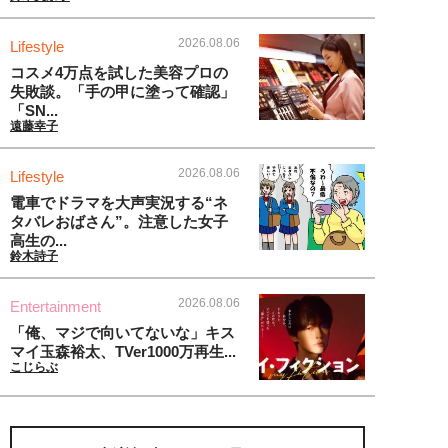
2026.08.06
Lifestyle
コスメ4万点を試した美容プロの
失敗談。「手の甲に塗って確認」
「SN...
遠藤幸子
2026.08.06
Lifestyle
電車でドラマを大声実況する“ネ
タバレおばさん”。注意した女子
高生の...
鈴木詩子
2026.08.06
Entertainment
「俺、マジで向いてないな」キス
マイ玉森裕太、TVer1000万再生...
こじらぶ