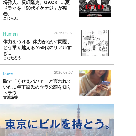
堺雅人、反町隆史、GACKT…夏
ドラマを「50代イケオジ」が席
巻。...
こじらぶ
2026.08.07
Human
体力をつける“体力がない”問題、
どう乗り越える？50代のリアルす
ぎ...
まなたろう
2026.08.07
Love
陰で「くせえババア」と言われて
いた…年下彼氏のウラの顔を知り
トラウ...
古川諭香