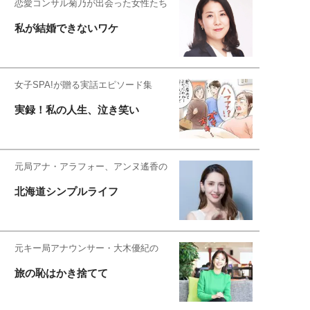
恋愛コンサル菊乃が出会った女性たち
私が結婚できないワケ
女子SPA!が贈る実話エピソード集
実録！私の人生、泣き笑い
元局アナ・アラフォー、アンヌ遙香の
北海道シンプルライフ
元キー局アナウンサー・大木優紀の
旅の恥はかき捨てて