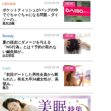
2026.08.09
Lifestyle
NEW
ポケットティッシュがバッグの中
でぐちゃぐちゃになる問題→ダイ
ソーの...
高木沙織
2026.08.09
Beauty
NEW
夏の頭皮にダメージを与える
「NG行為」とは？予約の取れな
い鍼灸師が...
白石明世
2026.08.08
Love
NEW
「初回デートした男性全員から断
られた」有名大卒34歳女性が、高
望み...
菊乃