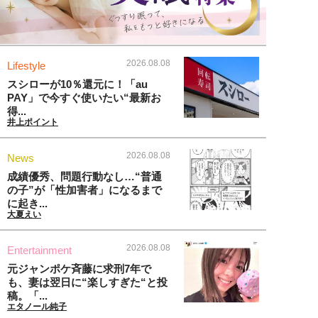
2026.08.08
Lifestyle
スシローが10％還元に！「au
PAY」で今すぐ使いたい“最新お
得...
井上ポイント
2026.08.08
News
成績優秀、問題行動なし…“普通
の子”が「性加害者」になるまで
に起き...
大夏えい
2026.08.08
Entertainment
元ジャンポケ斉藤に求刑7年で
も、妻は翌日に“楽しすぎた“と投
稿。「...
エタノール純子