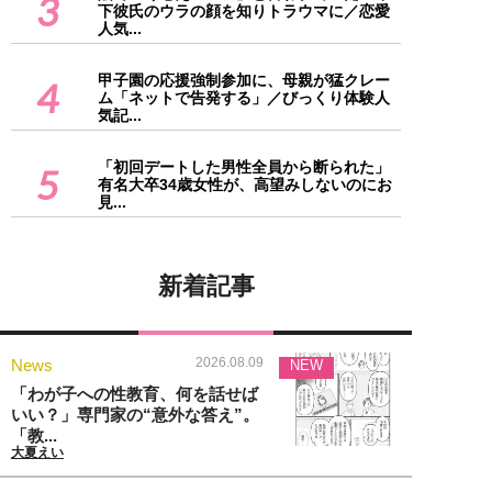
3
下彼氏のウラの顔を知りトラウマに／恋愛
人気...
甲子園の応援強制参加に、母親が猛クレー
4
ム「ネットで告発する」／びっくり体験人
気記...
「初回デートした男性全員から断られた」
5
有名大卒34歳女性が、高望みしないのにお
見...
新着記事
2026.08.09
News
NEW
「わが子への性教育、何を話せば
いい？」専門家の“意外な答え”。
「教...
大夏えい