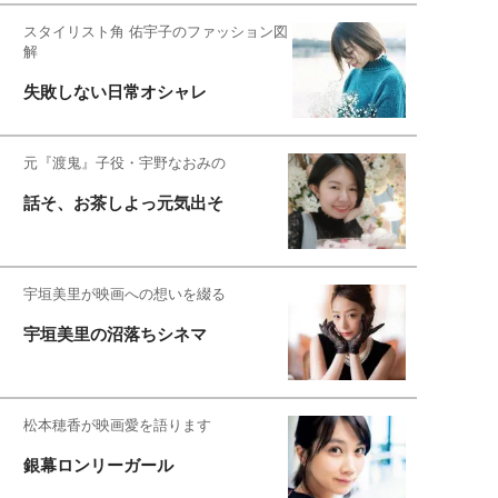
スタイリスト角 佑宇子のファッション図
解
失敗しない日常オシャレ
元『渡鬼』子役・宇野なおみの
話そ、お茶しよっ元気出そ
宇垣美里が映画への想いを綴る
宇垣美里の沼落ちシネマ
松本穂香が映画愛を語ります
銀幕ロンリーガール