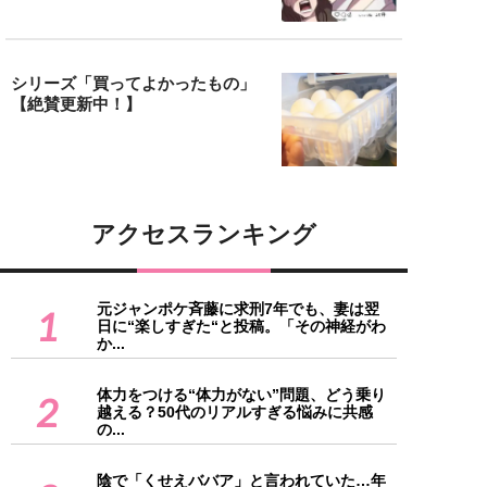
シリーズ「買ってよかったもの」
【絶賛更新中！】
アクセスランキング
元ジャンポケ斉藤に求刑7年でも、妻は翌
1
日に“楽しすぎた“と投稿。「その神経がわ
か...
体力をつける“体力がない”問題、どう乗り
2
越える？50代のリアルすぎる悩みに共感
の...
陰で「くせえババア」と言われていた…年