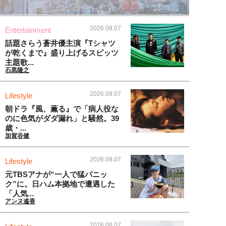
2026.08.07
Entertainment
話題さらう蒼井優主演『Tシャツ
が乾くまで』盛り上げるスピッツ
主題歌...
石黒隆之
2026.08.07
Lifestyle
朝ドラ『風、薫る』で「病人役な
のに色気がダダ漏れ」と騒然。39
歳・...
加賀谷健
2026.08.07
Lifestyle
元TBSアナが“一人で猛パニッ
ク”に。日ハム本拠地で遭遇した
「人気...
アンヌ遙香
2026.08.07