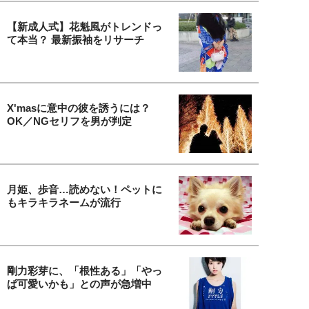
【新成人式】花魁風がトレンドっ
て本当？ 最新振袖をリサーチ
X'masに意中の彼を誘うには？
OK／NGセリフを男が判定
月姫、歩音…読めない！ペットに
もキラキラネームが流行
剛力彩芽に、「根性ある」「やっ
ぱ可愛いかも」との声が急増中