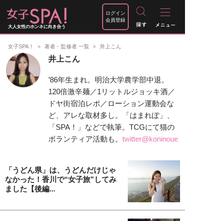
ログイン
会員登録
大人女性のホンネに向き合う
女子SPA！
著者・監修者 一覧
井上こん
井上こん
’86年生まれ。明治大学農学部中退。
120倍激辛麺／1リットルジョッキ酒／
ドヤ街宿泊レポ／ローション運動会な
ど、アレな取材多し。「はまれぽ」、
「SPA！」などで執筆。TCGにて猫の
ボランティア活動も。
twitter@koninoue
「うどん県」は、うどんだけじゃ
なかった！香川で“女子旅”してみ
ました【後編...