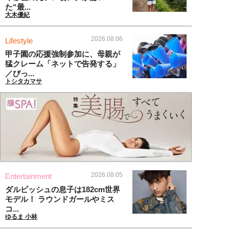
た“最...
大木優紀
2026.08.06
Lifestyle
甲子園の応援強制参加に、母親が
猛クレーム「ネットで告発する」
／びっ...
トシタカマサ
2026.08.05
Entertainment
ダルビッシュの息子は182cm世界
モデル！ ラウンドガールやミス
コ...
ゆるま 小林