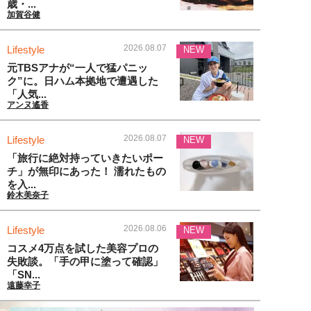
歳・...
加賀谷健
2026.08.07
Lifestyle
NEW
元TBSアナが“一人で猛パニッ
ク”に。日ハム本拠地で遭遇した
「人気...
アンヌ遙香
2026.08.07
Lifestyle
NEW
「旅行に絶対持っていきたいポー
チ」が無印にあった！ 濡れたもの
を入...
鈴木美奈子
2026.08.06
Lifestyle
NEW
コスメ4万点を試した美容プロの
失敗談。「手の甲に塗って確認」
「SN...
遠藤幸子