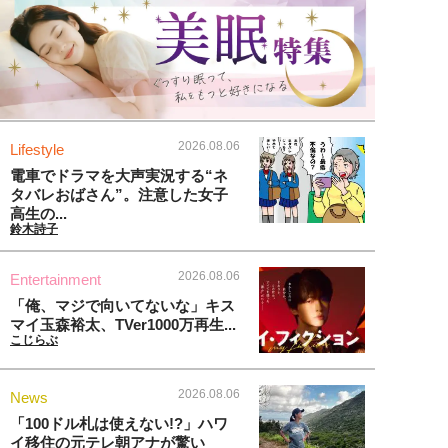
2026.08.06
Lifestyle
電車でドラマを大声実況する“ネ
タバレおばさん”。注意した女子
高生の...
鈴木詩子
2026.08.06
Entertainment
「俺、マジで向いてないな」キス
マイ玉森裕太、TVer1000万再生...
こじらぶ
2026.08.06
News
「100ドル札は使えない!?」ハワ
イ移住の元テレ朝アナが驚い