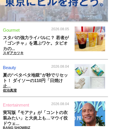
2026.08.05
Gourmet
スタバの強力ライバルに？ 若者が
「ゴンチャ」を選ぶワケ。タピオ
カの...
スギアカツキ
2026.08.04
Beauty
夏の“ベタベタ地獄”が秒でリセッ
ト！ ダイソーの110円「日焼け
止...
佐治真澄
2026.08.04
Entertainment
実写版『モアナ』が「コントの衣
装みたい」と大炎上も…マウイ役
ドウェ...
BANG SHOWBIZ