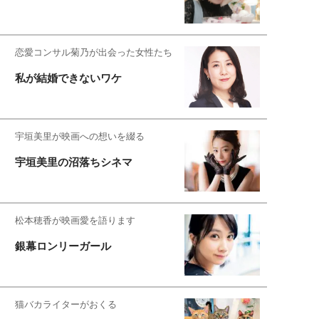
恋愛コンサル菊乃が出会った女性たち
私が結婚できないワケ
宇垣美里が映画への想いを綴る
宇垣美里の沼落ちシネマ
松本穂香が映画愛を語ります
銀幕ロンリーガール
猫バカライターがおくる