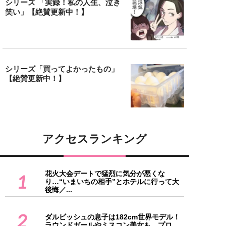
シリーズ 「実録！私の人生、泣き
笑い」【絶賛更新中！】
シリーズ「買ってよかったもの」
【絶賛更新中！】
アクセスランキング
花火大会デートで猛烈に気分が悪くな
1
り…“いまいちの相手”とホテルに行って大
後悔／...
2
ダルビッシュの息子は182cm世界モデル！
ラウンドガールやミスコン美女も…プロ...