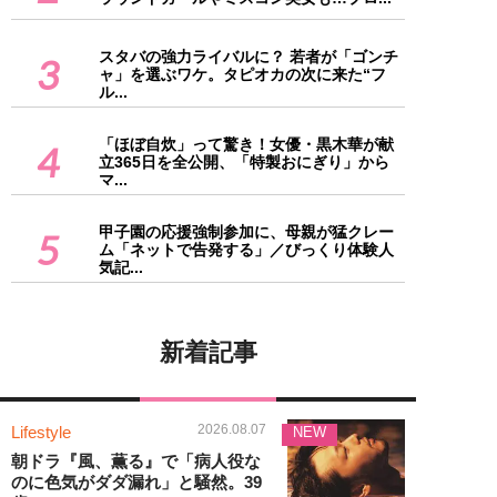
スタバの強力ライバルに？ 若者が「ゴンチ
3
ャ」を選ぶワケ。タピオカの次に来た“フ
ル...
「ほぼ自炊」って驚き！女優・黒木華が献
4
立365日を全公開、「特製おにぎり」から
マ...
甲子園の応援強制参加に、母親が猛クレー
5
ム「ネットで告発する」／びっくり体験人
気記...
新着記事
2026.08.07
Lifestyle
NEW
朝ドラ『風、薫る』で「病人役な
のに色気がダダ漏れ」と騒然。39