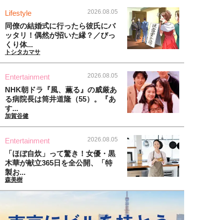
2026.08.05
Lifestyle
同僚の結婚式に行ったら彼氏にバ
ッタリ！偶然が招いた縁？／びっ
くり体...
トシタカマサ
2026.08.05
Entertainment
NHK朝ドラ『風、薫る』の威厳あ
る病院長は筒井道隆（55）。『あ
す...
加賀谷健
2026.08.05
Entertainment
「ほぼ自炊」って驚き！女優・黒
木華が献立365日を全公開、「特
製お...
森美樹