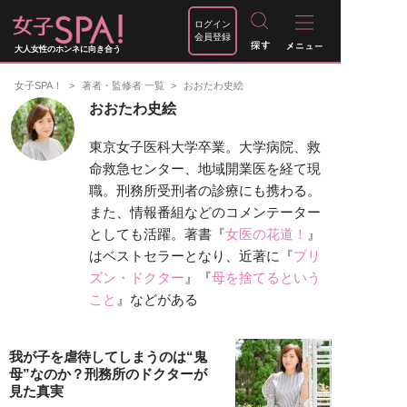
ログイン
会員登録
大人女性のホンネに向き合う
女子SPA！
著者・監修者 一覧
おおたわ史絵
おおたわ史絵
東京女子医科大学卒業。大学病院、救
命救急センター、地域開業医を経て現
職。刑務所受刑者の診療にも携わる。
また、情報番組などのコメンテーター
としても活躍。著書『
女医の花道！
』
はベストセラーとなり、近著に『
プリ
ズン・ドクター
』『
母を捨てるという
こと
』などがある
我が子を虐待してしまうのは“鬼
母”なのか？刑務所のドクターが
見た真実