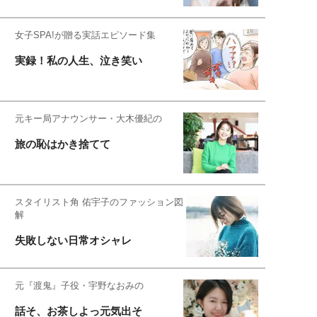
女子SPA!が贈る実話エピソード集
実録！私の人生、泣き笑い
元キー局アナウンサー・大木優紀の
旅の恥はかき捨てて
スタイリスト角 佑宇子のファッション図
解
失敗しない日常オシャレ
元『渡鬼』子役・宇野なおみの
話そ、お茶しよっ元気出そ