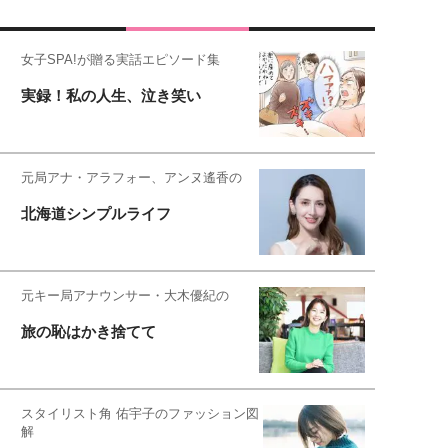
女子SPA!が贈る実話エピソード集
実録！私の人生、泣き笑い
元局アナ・アラフォー、アンヌ遙香の
北海道シンプルライフ
元キー局アナウンサー・大木優紀の
旅の恥はかき捨てて
スタイリスト角 佑宇子のファッション図
解