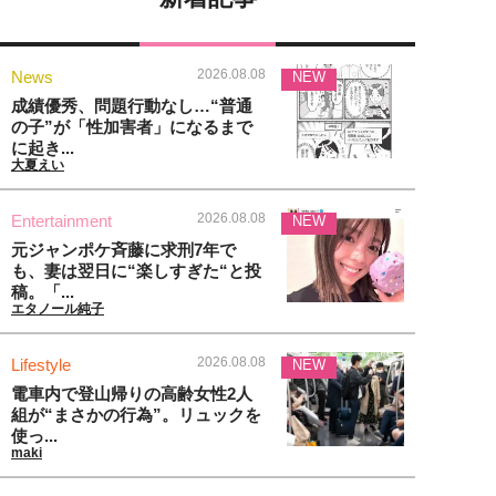
2026.08.08
News
NEW
成績優秀、問題行動なし…“普通
の子”が「性加害者」になるまで
に起き...
大夏えい
2026.08.08
Entertainment
NEW
元ジャンポケ斉藤に求刑7年で
も、妻は翌日に“楽しすぎた“と投
稿。「...
エタノール純子
2026.08.08
Lifestyle
NEW
電車内で登山帰りの高齢女性2人
組が“まさかの行為”。リュックを
使っ...
maki