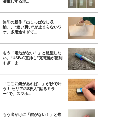
激推しする理...
無印の新作「出しっぱなし収
納」、“追い買い”が止まらないワ
ケ。多用途すぎて...
もう「電池がない！」と絶望しな
い。“USB-C直挿し”充電池が便利
すぎ…ま...
「ここに鏡があれば…」が秒で叶
う！ セリアの8枚入“貼るミラ
ー”で、スマホ...
もう出がけに「鍵がない！」と焦