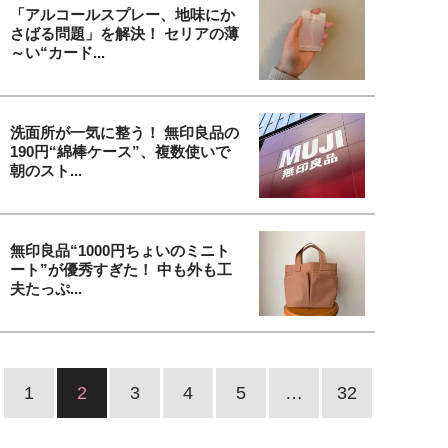
「アルコールスプレー、地味にか
さばる問題」を解決！ セリアの薄
～い“カード...
洗面所が一気に整う！ 無印良品の
190円“綿棒ケース”、複数使いで
朝のスト...
無印良品“1000円ちょいのミニト
ート”が優秀すぎた！ 中も外も工
夫たっぷ...
1
2
3
4
5
…
32