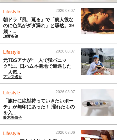
2026.08.07
Lifestyle
朝ドラ『風、薫る』で「病人役な
のに色気がダダ漏れ」と騒然。39
歳・...
加賀谷健
2026.08.07
Lifestyle
元TBSアナが“一人で猛パニッ
ク”に。日ハム本拠地で遭遇した
「人気...
アンヌ遙香
2026.08.07
Lifestyle
「旅行に絶対持っていきたいポー
チ」が無印にあった！ 濡れたもの
を入...
鈴木美奈子
2026.08.06
Lifestyle