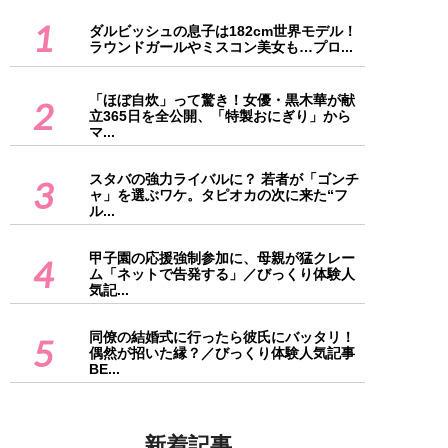
1
ダルビッシュの息子は182cm世界モデル！
ラウンドガールやミスコン美女も…プロ...
「ほぼ自炊」って驚き！女優・黒木華が献
2
立365日を全公開、「特製おにぎり」から
マ...
スタバの強力ライバルに？ 若者が「ゴンチ
3
ャ」を選ぶワケ。タピオカの次に来た“フ
ル...
甲子園の応援強制参加に、母親が猛クレー
4
ム「ネットで告発する」／びっくり体験人
気記...
同僚の結婚式に行ったら彼氏にバッタリ！
5
偶然が招いた縁？／びっくり体験人気記事
BE...
新着記事