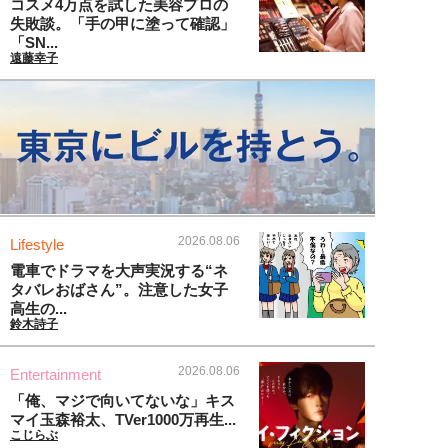
コスメ4万点を試した美容プロの
失敗談。「手の甲に塗って確認」
「SN...
遠藤幸子
2026.08.06
Lifestyle
電車でドラマを大声実況する“ネ
タバレおばさん”。注意した女子
高生の...
鈴木詩子
2026.08.06
Entertainment
「俺、マジで向いてないな」キス
マイ玉森裕太、TVer1000万再生...
こじらぶ