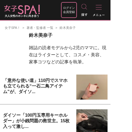
ログイン
会員登録
大人女性のホンネに向き合う
女子SPA！
著者・監修者 一覧
鈴木美奈子
鈴木美奈子
雑誌の読者モデルから2児のママに。現
在はライターとして、コスメ・美容、
家事コツなどの記事を執筆。
「意外な使い道」110円でスマホ
も立てられる“一石二鳥アイテ
ム”が、ダイソ...
ダイソー「100円玉専用キーホル
ダー」が小銭問題の救世主。15枚
入って激し...