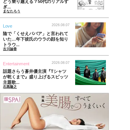
どう乗り越える？50代のリアルす
ぎ...
まなたろう
2026.08.07
Love
陰で「くせえババア」と言われて
いた…年下彼氏のウラの顔を知り
トラウ...
古川諭香
2026.08.07
Entertainment
話題さらう蒼井優主演『Tシャツ
が乾くまで』盛り上げるスピッツ
主題歌...
石黒隆之