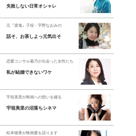
失敗しない日常オシャレ
元『渡鬼』子役・宇野なおみの
話そ、お茶しよっ元気出そ
恋愛コンサル菊乃が出会った女性たち
私が結婚できないワケ
宇垣美里が映画への想いを綴る
宇垣美里の沼落ちシネマ
松本穂香が映画愛を語ります