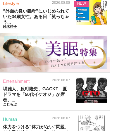
2026.08.08
Lifestyle
NEW
“外面の良い義母”にいじめられて
いた34歳女性。ある日「笑っちゃ
う...
鈴木詩子
2026.08.07
Entertainment
堺雅人、反町隆史、GACKT…夏
ドラマを「50代イケオジ」が席
巻。...
こじらぶ
2026.08.07
Human
体力をつける“体力がない”問題、