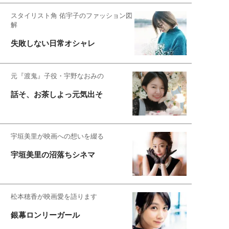
スタイリスト角 佑宇子のファッション図
解
失敗しない日常オシャレ
元『渡鬼』子役・宇野なおみの
話そ、お茶しよっ元気出そ
宇垣美里が映画への想いを綴る
宇垣美里の沼落ちシネマ
松本穂香が映画愛を語ります
銀幕ロンリーガール