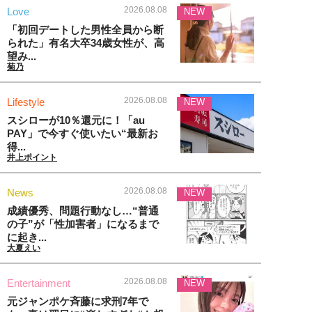
2026.08.08
Love
NEW
「初回デートした男性全員から断
られた」有名大卒34歳女性が、高
望み...
菊乃
2026.08.08
Lifestyle
NEW
スシローが10％還元に！「au
PAY」で今すぐ使いたい“最新お
得...
井上ポイント
2026.08.08
News
NEW
成績優秀、問題行動なし…“普通
の子”が「性加害者」になるまで
に起き...
大夏えい
2026.08.08
Entertainment
NEW
元ジャンポケ斉藤に求刑7年で