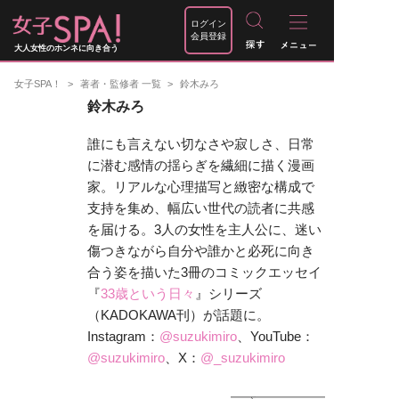
ログイン
会員登録
大人女性のホンネに向き合う
女子SPA！
著者・監修者 一覧
鈴木みろ
鈴木みろ
誰にも言えない切なさや寂しさ、日常
に潜む感情の揺らぎを繊細に描く漫画
家。リアルな心理描写と緻密な構成で
支持を集め、幅広い世代の読者に共感
を届ける。3人の女性を主人公に、迷い
傷つきながら自分や誰かと必死に向き
合う姿を描いた3冊のコミックエッセイ
『
33歳という日々
』シリーズ
（KADOKAWA刊）が話題に。
Instagram：
@suzukimiro
、YouTube：
@suzukimiro
、X：
@_suzukimiro