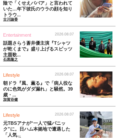
陰で「くせえババア」と言われて
いた…年下彼氏のウラの顔を知り
トラウ...
古川諭香
2026.08.07
Entertainment
話題さらう蒼井優主演『Tシャツ
が乾くまで』盛り上げるスピッツ
主題歌...
石黒隆之
2026.08.07
Lifestyle
朝ドラ『風、薫る』で「病人役な
のに色気がダダ漏れ」と騒然。39
歳・...
加賀谷健
2026.08.07
Lifestyle
元TBSアナが“一人で猛パニッ
ク”に。日ハム本拠地で遭遇した
「人気...