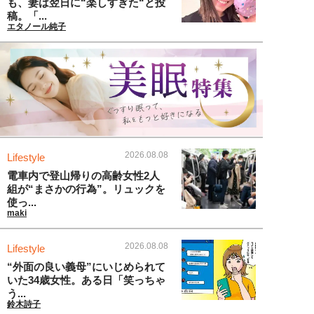
も、妻は翌日に“楽しすぎた“と投
稿。「...
エタノール純子
2026.08.08
Lifestyle
電車内で登山帰りの高齢女性2人
組が“まさかの行為”。リュックを
使っ...
maki
2026.08.08
Lifestyle
“外面の良い義母”にいじめられて
いた34歳女性。ある日「笑っちゃ
う...
鈴木詩子