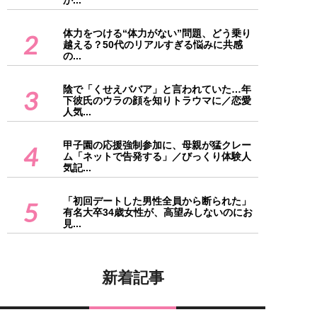
か...
体力をつける“体力がない”問題、どう乗り
2
越える？50代のリアルすぎる悩みに共感
の...
陰で「くせえババア」と言われていた…年
3
下彼氏のウラの顔を知りトラウマに／恋愛
人気...
甲子園の応援強制参加に、母親が猛クレー
4
ム「ネットで告発する」／びっくり体験人
気記...
「初回デートした男性全員から断られた」
5
有名大卒34歳女性が、高望みしないのにお
見...
新着記事