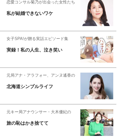
恋愛コンサル菊乃が出会った女性たち
私が結婚できないワケ
女子SPA!が贈る実話エピソード集
実録！私の人生、泣き笑い
元局アナ・アラフォー、アンヌ遙香の
北海道シンプルライフ
元キー局アナウンサー・大木優紀の
旅の恥はかき捨てて