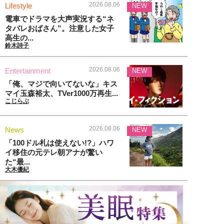
2026.08.06
Lifestyle
NEW
電車でドラマを大声実況する“ネ
タバレおばさん”。注意した女子
高生の...
鈴木詩子
2026.08.06
Entertainment
NEW
「俺、マジで向いてないな」キス
マイ玉森裕太、TVer1000万再生...
こじらぶ
2026.08.06
News
NEW
「100ドル札は使えない!?」ハワ
イ移住の元テレ朝アナが驚い
た“最...
大木優紀