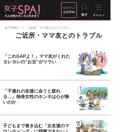
ログイン
会員登録
大人女性のホンネに向き合う
女子SPA！
ご近所・ママ友とのトラブル
ご近所・ママ友とのトラブル
「これGAPよ！」ママ友がくれた
ヨレヨレの“お古”がツラい
「子連れの友達に会うと疲れ
る…」独身女性のホンネは心が狭
いのか
子どもまで巻き込む「女友達のマ
ウンティング」に我慢できない！