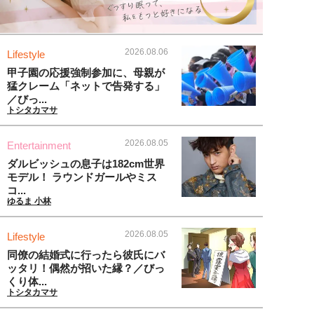
2026.08.06
Lifestyle
甲子園の応援強制参加に、母親が
猛クレーム「ネットで告発する」
／びっ...
トシタカマサ
2026.08.05
Entertainment
ダルビッシュの息子は182cm世界
モデル！ ラウンドガールやミス
コ...
ゆるま 小林
2026.08.05
Lifestyle
同僚の結婚式に行ったら彼氏にバ
ッタリ！偶然が招いた縁？／びっ
くり体...
トシタカマサ