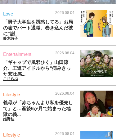
2026.08.04
Love
「男子大学生を誘惑してる」お局
の嘘でパート退職。巻き込んだ彼
に“謝...
鈴木詩子
2026.08.04
Entertainment
「ギャップで風邪ひく」山田涼
介、王道アイドルから“病みきっ
た悲壮感...
こじらぶ
2026.08.04
Lifestyle
義母が「赤ちゃんより私を優先し
て」と…産後6か月で始まった地
獄の義...
姫野桂
2026.08.04
Lifestyle