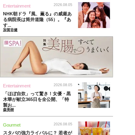
2026.08.05
Entertainment
NHK朝ドラ『風、薫る』の威厳あ
る病院長は筒井道隆（55）。『あ
す...
加賀谷健
2026.08.05
Entertainment
「ほぼ自炊」って驚き！女優・黒
木華が献立365日を全公開、「特
製お...
森美樹
2026.08.05
Gourmet
スタバの強力ライバルに？ 若者が