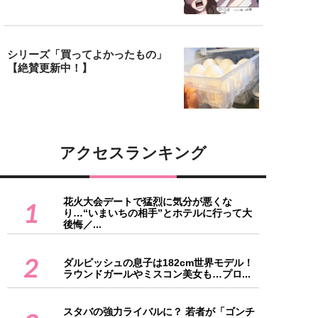
シリーズ「買ってよかったもの」
【絶賛更新中！】
アクセスランキング
花火大会デートで猛烈に気分が悪くな
1
り…“いまいちの相手”とホテルに行って大
後悔／...
2
ダルビッシュの息子は182cm世界モデル！
ラウンドガールやミスコン美女も…プロ...
スタバの強力ライバルに？ 若者が「ゴンチ