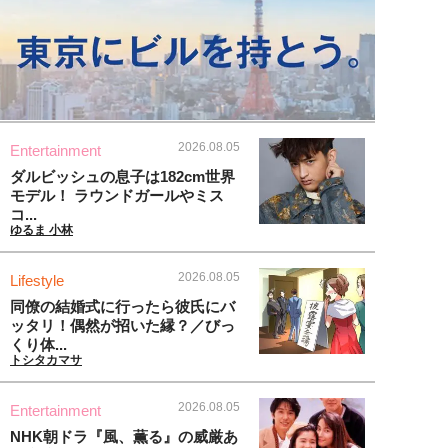
2026.08.05
Entertainment
ダルビッシュの息子は182cm世界
モデル！ ラウンドガールやミス
コ...
ゆるま 小林
2026.08.05
Lifestyle
同僚の結婚式に行ったら彼氏にバ
ッタリ！偶然が招いた縁？／びっ
くり体...
トシタカマサ
2026.08.05
Entertainment
NHK朝ドラ『風、薫る』の威厳あ