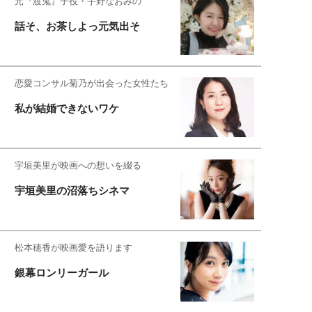
元『渡鬼』子役・宇野なおみの
話そ、お茶しよっ元気出そ
恋愛コンサル菊乃が出会った女性たち
私が結婚できないワケ
宇垣美里が映画への想いを綴る
宇垣美里の沼落ちシネマ
松本穂香が映画愛を語ります
銀幕ロンリーガール