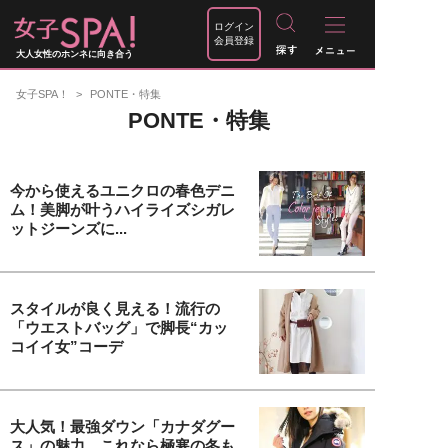
ログイン
会員登録
大人女性のホンネに向き合う
女子SPA！
PONTE・特集
PONTE・特集
今から使えるユニクロの春色デニ
ム！美脚が叶うハイライズシガレ
ットジーンズに...
スタイルが良く見える！流行の
「ウエストバッグ」で脚長“カッ
コイイ女”コーデ
大人気！最強ダウン「カナダグー
ス」の魅力。これなら極寒の冬も