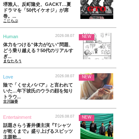
堺雅人、反町隆史、GACKT…夏
ドラマを「50代イケオジ」が席
巻。...
こじらぶ
2026.08.07
Human
NEW
体力をつける“体力がない”問題、
どう乗り越える？50代のリアルす
ぎ...
まなたろう
2026.08.07
Love
NEW
陰で「くせえババア」と言われて
いた…年下彼氏のウラの顔を知り
トラウ...
古川諭香
2026.08.07
Entertainment
NEW
話題さらう蒼井優主演『Tシャツ
が乾くまで』盛り上げるスピッツ
主題歌...