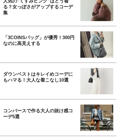
人気の‟くすみピンク”はどう着
る？女っぽさがアップするコーデ
集
「3COINSバッグ」が優秀！300円
なのに高見えする
ダウンベストはキレイめコーデに
もハマる！大人な着こなし10選
コンバースで作る大人の抜け感コ
ーデ5選