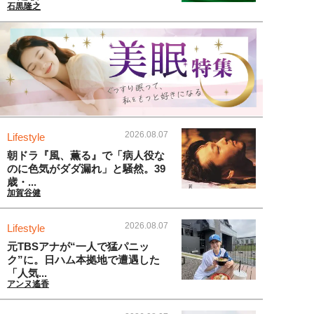
石黒隆之
2026.08.07
Lifestyle
朝ドラ『風、薫る』で「病人役な
のに色気がダダ漏れ」と騒然。39
歳・...
加賀谷健
2026.08.07
Lifestyle
元TBSアナが“一人で猛パニッ
ク”に。日ハム本拠地で遭遇した
「人気...
アンヌ遙香