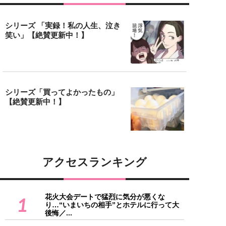
シリーズ 「実録！私の人生、泣き
笑い」【絶賛更新中！】
シリーズ「買ってよかったもの」
【絶賛更新中！】
アクセスランキング
花火大会デートで猛烈に気分が悪くな
1
り…“いまいちの相手”とホテルに行って大
後悔／...