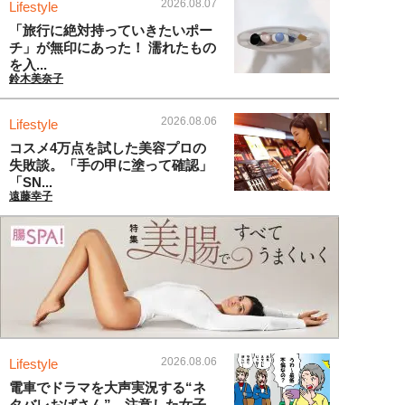
2026.08.07
Lifestyle
「旅行に絶対持っていきたいポー
チ」が無印にあった！ 濡れたもの
を入...
鈴木美奈子
2026.08.06
Lifestyle
コスメ4万点を試した美容プロの
失敗談。「手の甲に塗って確認」
「SN...
遠藤幸子
2026.08.06
Lifestyle
電車でドラマを大声実況する“ネ
タバレおばさん”。注意した女子