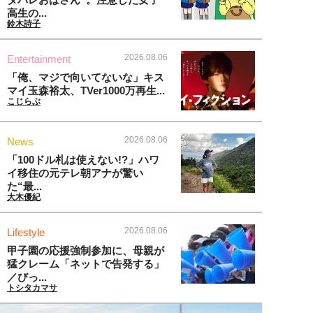
高生の...
鈴木詩子
2026.08.06
Entertainment
「俺、マジで向いてないな」キス
マイ玉森裕太、TVer1000万再生...
こじらぶ
2026.08.06
News
「100ドル札は使えない!?」ハワ
イ移住の元テレ朝アナが驚い
た“最...
大木優紀
2026.08.06
Lifestyle
甲子園の応援強制参加に、母親が
猛クレーム「ネットで告発する」
／びっ...
トシタカマサ