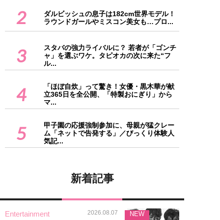
2
ダルビッシュの息子は182cm世界モデル！
ラウンドガールやミスコン美女も…プロ...
スタバの強力ライバルに？ 若者が「ゴンチ
3
ャ」を選ぶワケ。タピオカの次に来た“フ
ル...
「ほぼ自炊」って驚き！女優・黒木華が献
4
立365日を全公開、「特製おにぎり」から
マ...
甲子園の応援強制参加に、母親が猛クレー
5
ム「ネットで告発する」／びっくり体験人
気記...
新着記事
2026.08.07
Entertainment
NEW