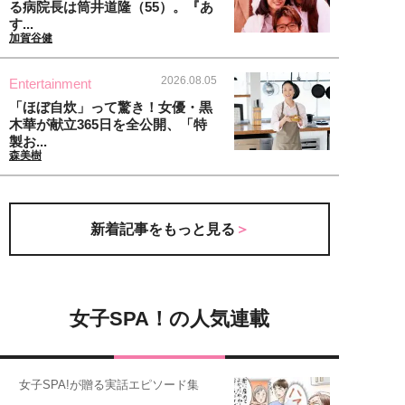
る病院長は筒井道隆（55）。『あ
す...
加賀谷健
2026.08.05
Entertainment
「ほぼ自炊」って驚き！女優・黒
木華が献立365日を全公開、「特
製お...
森美樹
新着記事をもっと見る
女子SPA！の人気連載
女子SPA!が贈る実話エピソード集