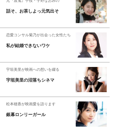
元『渡鬼』子役・宇野なおみの
話そ、お茶しよっ元気出そ
恋愛コンサル菊乃が出会った女性たち
私が結婚できないワケ
宇垣美里が映画への想いを綴る
宇垣美里の沼落ちシネマ
松本穂香が映画愛を語ります
銀幕ロンリーガール