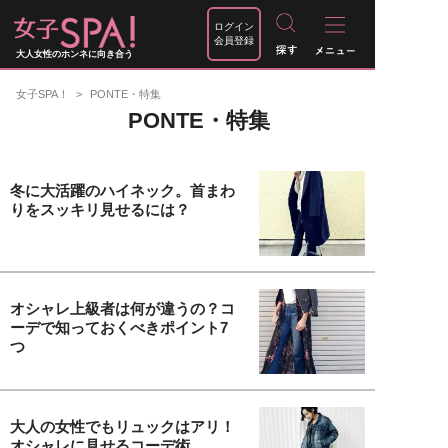
ログイン
会員登録
大人女性のホンネに向き合う
女子SPA！
PONTE・特集
PONTE・特集
冬に大活躍のハイネック。首まわ
りをスッキリ見せるには？
オシャレ上級者は何が違うの？コ
ーデで知っておくべきポイント7
つ
大人の女性でもリュックはアリ！
オシャレに見せるコーデ術