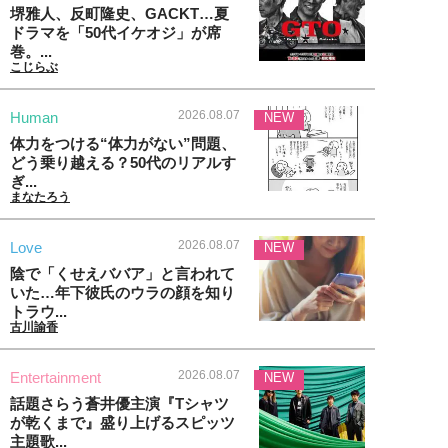
堺雅人、反町隆史、GACKT…夏
ドラマを「50代イケオジ」が席
巻。...
こじらぶ
2026.08.07
Human
NEW
体力をつける“体力がない”問題、
どう乗り越える？50代のリアルす
ぎ...
まなたろう
2026.08.07
Love
NEW
陰で「くせえババア」と言われて
いた…年下彼氏のウラの顔を知り
トラウ...
古川諭香
2026.08.07
Entertainment
NEW
話題さらう蒼井優主演『Tシャツ
が乾くまで』盛り上げるスピッツ
主題歌...