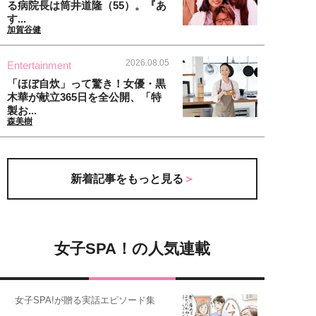
る病院長は筒井道隆（55）。『あ
す...
加賀谷健
2026.08.05
Entertainment
「ほぼ自炊」って驚き！女優・黒
木華が献立365日を全公開、「特
製お...
森美樹
新着記事をもっと見る
女子SPA！の人気連載
女子SPA!が贈る実話エピソード集