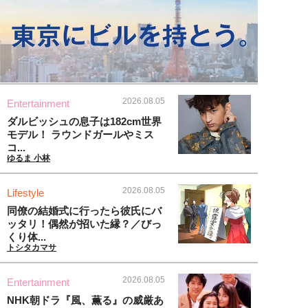
2026.08.05
Entertainment
ダルビッシュの息子は182cm世界
モデル！ ラウンドガールやミス
コ...
ゆるま 小林
2026.08.05
Lifestyle
同僚の結婚式に行ったら彼氏にバ
ッタリ！偶然が招いた縁？／びっ
くり体...
トシタカマサ
2026.08.05
Entertainment
NHK朝ドラ『風、薫る』の威厳あ