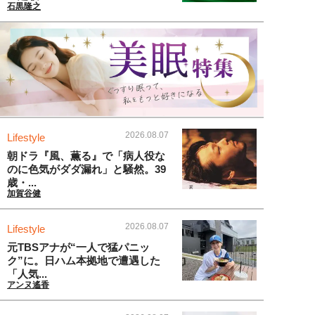
石黒隆之
2026.08.07
Lifestyle
朝ドラ『風、薫る』で「病人役な
のに色気がダダ漏れ」と騒然。39
歳・...
加賀谷健
2026.08.07
Lifestyle
元TBSアナが“一人で猛パニッ
ク”に。日ハム本拠地で遭遇した
「人気...
アンヌ遙香