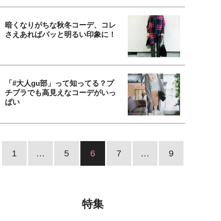
暗くなりがちな秋冬コーデ、コレ
さえあればパッと明るい印象に！
「#大人gu部」って知ってる？プ
チプラでも高見えなコーデがいっ
ぱい
1
…
5
6
7
…
9
特集