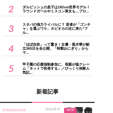
2
ダルビッシュの息子は182cm世界モデル！
ラウンドガールやミスコン美女も…プロ...
スタバの強力ライバルに？ 若者が「ゴンチ
3
ャ」を選ぶワケ。タピオカの次に来た“フ
ル...
「ほぼ自炊」って驚き！女優・黒木華が献
4
立365日を全公開、「特製おにぎり」から
マ...
甲子園の応援強制参加に、母親が猛クレー
5
ム「ネットで告発する」／びっくり体験人
気記...
新着記事
2026.08.07
Entertainment
NEW