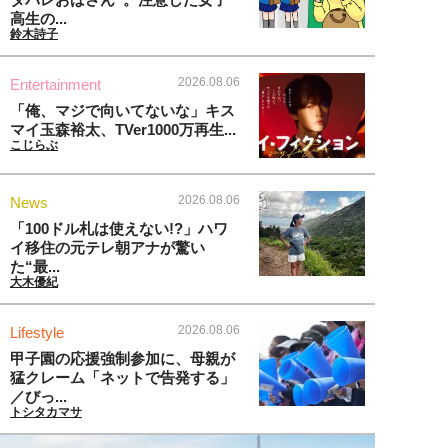
高生の...
鈴木詩子
2026.08.06
Entertainment
「俺、マジで向いてないな」キス
マイ玉森裕太、TVer1000万再生...
こじらぶ
2026.08.06
News
「100ドル札は使えない!?」ハワ
イ移住の元テレ朝アナが驚い
た“最...
大木優紀
2026.08.06
Lifestyle
甲子園の応援強制参加に、母親が
猛クレーム「ネットで告発する」
／びっ...
トシタカマサ