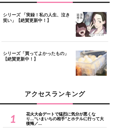
シリーズ 「実録！私の人生、泣き
笑い」【絶賛更新中！】
シリーズ「買ってよかったもの」
【絶賛更新中！】
アクセスランキング
花火大会デートで猛烈に気分が悪くな
1
り…“いまいちの相手”とホテルに行って大
後悔／...