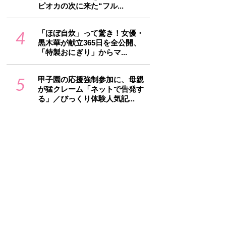
ピオカの次に来た“フル...
4
「ほぼ自炊」って驚き！女優・
黒木華が献立365日を全公開、
「特製おにぎり」からマ...
5
甲子園の応援強制参加に、母親
が猛クレーム「ネットで告発す
る」／びっくり体験人気記...