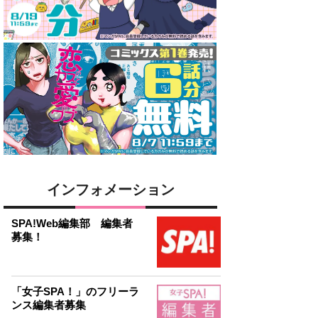
インフォメーション
SPA!Web編集部 編集者
募集！
「女子SPA！」のフリーラ
ンス編集者募集