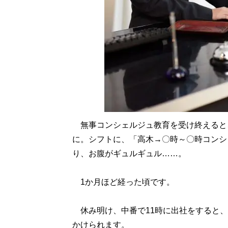
無事コンシェルジュ教育を受け終えると、
に。シフトに、「高木→〇時～〇時コンシ
り、お腹がギュルギュル……。
1か月ほど経った頃です。
休み明け、中番で11時に出社をすると、
かけられます。