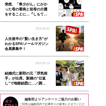
突然、「希少がん」にかか
った母の看病と祖母の介護
をすることに…『しもて…
2026.06.03
人生後半の“賢い生き方”が
わかるSPA!メールマガジン
会員募集中！
2026.06.19
結婚式に新郎の元「浮気相
手」が出席。新婦の“仕返
し”で地獄絵図に…／調…