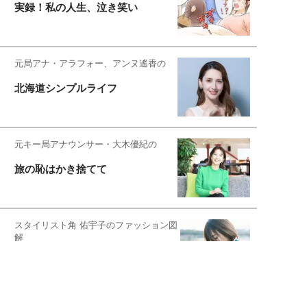
実録！私の人生、泣き笑い
元局アナ・アラフォー、アンヌ遙香の
北海道シンプルライフ
元キー局アナウンサー・大木優紀の
旅の恥はかき捨てて
スタイリスト角 佑宇子のファッション図
解
失敗しない日常オシャレ
元『渡鬼』子役・宇野なおみの