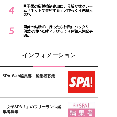
甲子園の応援強制参加に、母親が猛クレー
4
ム「ネットで告発する」／びっくり体験人
気記...
同僚の結婚式に行ったら彼氏にバッタリ！
5
偶然が招いた縁？／びっくり体験人気記事
BE...
インフォメーション
SPA!Web編集部 編集者募集！
「女子SPA！」のフリーランス編
集者募集