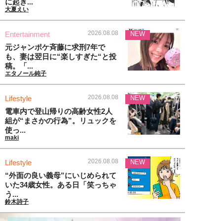
に起き...
大夏えい
2026.08.08
Entertainment
NEW
元ジャンポケ斉藤に求刑7年で
も、妻は翌日に“楽しすぎた“と投
稿。「...
エタノール純子
2026.08.08
Lifestyle
NEW
電車内で登山帰りの高齢女性2人
組が“まさかの行為”。リュックを
使っ...
maki
2026.08.08
Lifestyle
NEW
“外面の良い義母”にいじめられて
いた34歳女性。ある日「笑っちゃ
う...
鈴木詩子