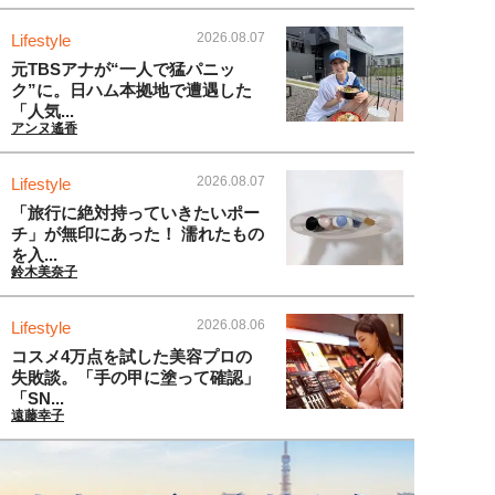
2026.08.07
Lifestyle
元TBSアナが“一人で猛パニッ
ク”に。日ハム本拠地で遭遇した
「人気...
アンヌ遙香
2026.08.07
Lifestyle
「旅行に絶対持っていきたいポー
チ」が無印にあった！ 濡れたもの
を入...
鈴木美奈子
2026.08.06
Lifestyle
コスメ4万点を試した美容プロの
失敗談。「手の甲に塗って確認」
「SN...
遠藤幸子