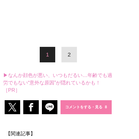
1
2
▶なんか顔色が悪い、いつもだるい…年齢でも過
労でもない“意外な原因”が隠れているかも！
［PR］
コメントをする・見る
【関連記事】