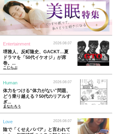
2026.08.07
Entertainment
堺雅人、反町隆史、GACKT…夏
ドラマを「50代イケオジ」が席
巻。...
こじらぶ
2026.08.07
Human
体力をつける“体力がない”問題、
どう乗り越える？50代のリアルす
ぎ...
まなたろう
2026.08.07
Love
陰で「くせえババア」と言われて