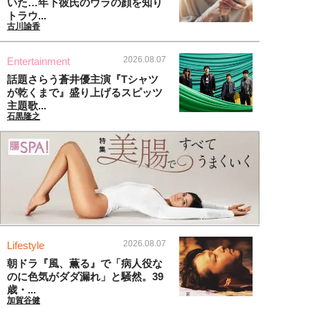
いた…年下彼氏のウラの顔を知り
トラウ...
古川諭香
2026.08.07
Entertainment
話題さらう蒼井優主演『Tシャツ
が乾くまで』盛り上げるスピッツ
主題歌...
石黒隆之
2026.08.07
Lifestyle
朝ドラ『風、薫る』で「病人役な
のに色気がダダ漏れ」と騒然。39
歳・...
加賀谷健