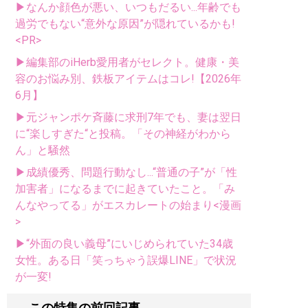
▶なんか顔色が悪い、いつもだるい...年齢でも
過労でもない“意外な原因”が隠れているかも!
<PR>
▶編集部のiHerb愛用者がセレクト。健康・美
容のお悩み別、鉄板アイテムはコレ!【2026年
6月】
▶元ジャンポケ斉藤に求刑7年でも、妻は翌日
に“楽しすぎた“と投稿。「その神経がわから
ん」と騒然
▶成績優秀、問題行動なし...“普通の子”が「性
加害者」になるまでに起きていたこと。「み
んなやってる」がエスカレートの始まり<漫画
>
▶“外面の良い義母”にいじめられていた34歳
女性。ある日「笑っちゃう誤爆LINE」で状況
が一変!