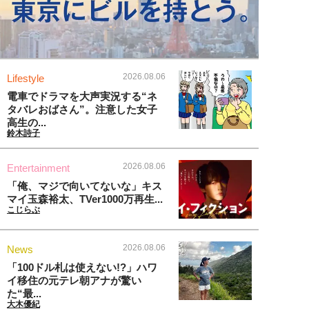
2026.08.06
Lifestyle
電車でドラマを大声実況する“ネ
タバレおばさん”。注意した女子
高生の...
鈴木詩子
2026.08.06
Entertainment
「俺、マジで向いてないな」キス
マイ玉森裕太、TVer1000万再生...
こじらぶ
2026.08.06
News
「100ドル札は使えない!?」ハワ
イ移住の元テレ朝アナが驚い
た“最...
大木優紀