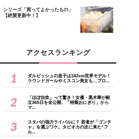
シリーズ「買ってよかったもの」
【絶賛更新中！】
アクセスランキング
1
ダルビッシュの息子は182cm世界モデル！
ラウンドガールやミスコン美女も…プロ...
「ほぼ自炊」って驚き！女優・黒木華が献
2
立365日を全公開、「特製おにぎり」から
マ...
スタバの強力ライバルに？ 若者が「ゴンチ
3
ャ」を選ぶワケ。タピオカの次に来た“フ
ル...