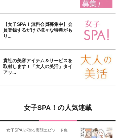
【女子SPA！無料会員募集中】会
員登録するだけで様々な特典がも
り...
貴社の美容アイテム＆サービスを
取材します！「大人の美活」タイ
アッ...
女子SPA！の人気連載
女子SPA!が贈る実話エピソード集