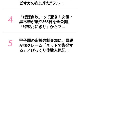
ピオカの次に来た“フル...
4
「ほぼ自炊」って驚き！女優・
黒木華が献立365日を全公開、
「特製おにぎり」からマ...
5
甲子園の応援強制参加に、母親
が猛クレーム「ネットで告発す
る」／びっくり体験人気記...