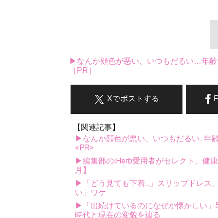
▶なんか顔色が悪い、いつもだるい…年齢
［PR］
Xでポストする
【関連記事】
▶なんか顔色が悪い、いつもだるい...年
<PR>
▶編集部のiHerb愛用者がセレクト。健
月】
▶「どう見ても下着...」スリップドレ
い」ワケ
▶「出続けているのになぜか懐かしい」5
時代と現在の変貌を辿る