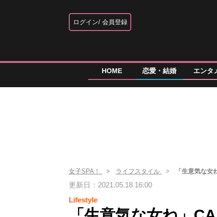
ログイン
会員登録
HOME
恋愛・結婚
エンタ
女子SPA！
ライフスタイル
「生意気な女
更新日：2021.05.18 16:00
Lifestyle
「生意気な女ね」C