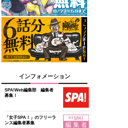
インフォメーション
SPA!Web編集部 編集者
募集！
「女子SPA！」のフリーラ
ンス編集者募集