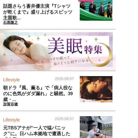
話題さらう蒼井優主演『Tシャツ
が乾くまで』盛り上げるスピッツ
主題歌...
石黒隆之
2026.08.07
Lifestyle
朝ドラ『風、薫る』で「病人役な
のに色気がダダ漏れ」と騒然。39
歳・...
加賀谷健
2026.08.07
Lifestyle
元TBSアナが“一人で猛パニッ
ク”に。日ハム本拠地で遭遇した