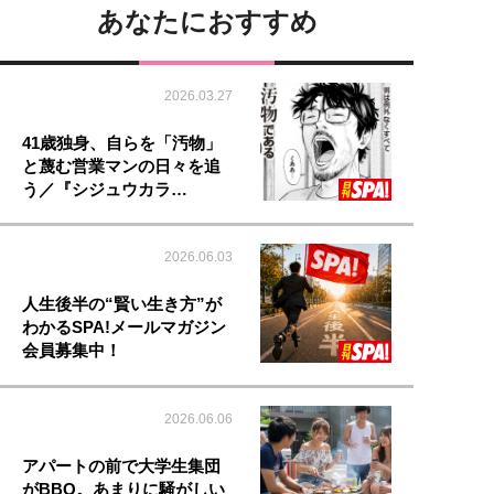
あなたにおすすめ
2026.03.27
41歳独身、自らを「汚物」
と蔑む営業マンの日々を追
う／『シジュウカラ…
2026.06.03
人生後半の“賢い生き方”が
わかるSPA!メールマガジン
会員募集中！
2026.06.06
アパートの前で大学生集団
がBBQ。あまりに騒がしい