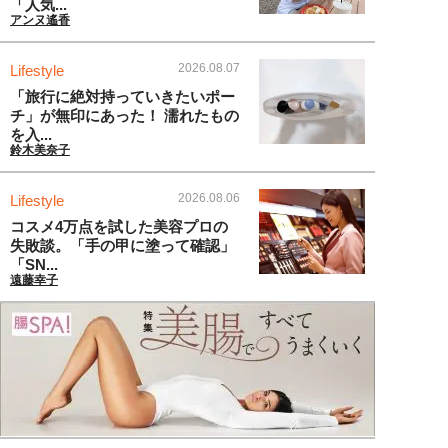
「人気...
アンヌ遙香
2026.08.07
Lifestyle
「旅行に絶対持っていきたいポー
チ」が無印にあった！ 濡れたもの
を入...
鈴木美奈子
2026.08.06
Lifestyle
コスメ4万点を試した美容プロの
失敗談。「手の甲に塗って確認」
「SN...
遠藤幸子