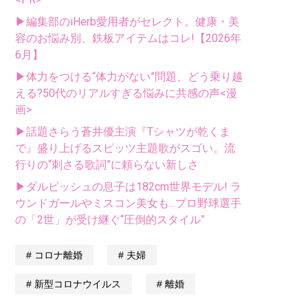
▶編集部のiHerb愛用者がセレクト。健康・美
容のお悩み別、鉄板アイテムはコレ!【2026年
6月】
▶体力をつける“体力がない”問題、どう乗り越
える?50代のリアルすぎる悩みに共感の声<漫
画>
▶話題さらう蒼井優主演『Tシャツが乾くま
で』盛り上げるスピッツ主題歌がスゴい。流
行りの“刺さる歌詞”に頼らない新しさ
▶ダルビッシュの息子は182cm世界モデル! ラ
ウンドガールやミスコン美女も...プロ野球選手
の「2世」が受け継ぐ“圧倒的スタイル”
コロナ離婚
夫婦
新型コロナウイルス
離婚