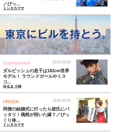
／びっ...
トシタカマサ
2026.08.05
Entertainment
ダルビッシュの息子は182cm世界
モデル！ ラウンドガールやミス
コ...
ゆるま 小林
2026.08.05
Lifestyle
同僚の結婚式に行ったら彼氏にバ
ッタリ！偶然が招いた縁？／びっ
くり体...
トシタカマサ