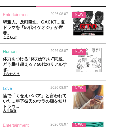
2026.08.07
Entertainment
NEW
堺雅人、反町隆史、GACKT…夏
ドラマを「50代イケオジ」が席
巻。...
こじらぶ
2026.08.07
Human
NEW
体力をつける“体力がない”問題、
どう乗り越える？50代のリアルす
ぎ...
まなたろう
2026.08.07
Love
NEW
陰で「くせえババア」と言われて
いた…年下彼氏のウラの顔を知り
トラウ...
古川諭香
2026.08.07
Entertainment
NEW