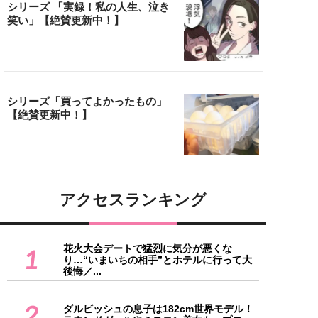
シリーズ 「実録！私の人生、泣き
笑い」【絶賛更新中！】
シリーズ「買ってよかったもの」
【絶賛更新中！】
アクセスランキング
花火大会デートで猛烈に気分が悪くな
1
り…“いまいちの相手”とホテルに行って大
後悔／...
2
ダルビッシュの息子は182cm世界モデル！