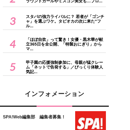
ラウンドガールやミスコン美女も…プロ...
スタバの強力ライバルに？ 若者が「ゴンチ
3
ャ」を選ぶワケ。タピオカの次に来た“フ
ル...
「ほぼ自炊」って驚き！女優・黒木華が献
4
立365日を全公開、「特製おにぎり」から
マ...
甲子園の応援強制参加に、母親が猛クレー
5
ム「ネットで告発する」／びっくり体験人
気記...
インフォメーション
SPA!Web編集部 編集者募集！