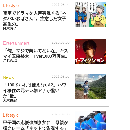
2026.08.06
Lifestyle
電車でドラマを大声実況する“ネ
タバレおばさん”。注意した女子
高生の...
鈴木詩子
2026.08.06
Entertainment
「俺、マジで向いてないな」キス
マイ玉森裕太、TVer1000万再生...
こじらぶ
2026.08.06
News
「100ドル札は使えない!?」ハワ
イ移住の元テレ朝アナが驚い
た“最...
大木優紀
2026.08.06
Lifestyle
甲子園の応援強制参加に、母親が
猛クレーム「ネットで告発する」