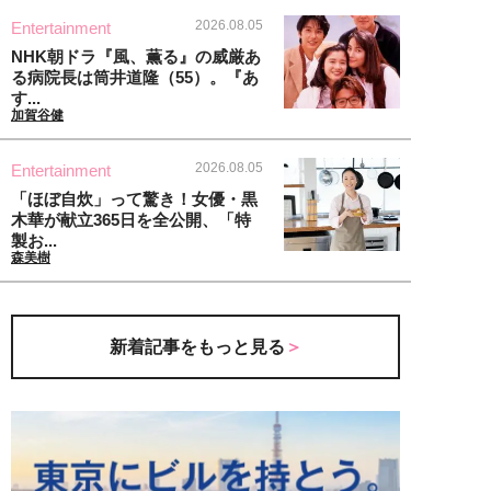
2026.08.05
Entertainment
NHK朝ドラ『風、薫る』の威厳あ
る病院長は筒井道隆（55）。『あ
す...
加賀谷健
2026.08.05
Entertainment
「ほぼ自炊」って驚き！女優・黒
木華が献立365日を全公開、「特
製お...
森美樹
新着記事をもっと見る