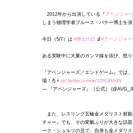
2012年から出演している『
アベンジャ
しまう物理学者ブルース・バナー博士を演
今日（5/7）は
#博士の日
🔬
#アベンジャー
ある実験中に大量のガンマ線を浴び、怒
『アベンジャーズ／エンドゲーム』では、
場！💪⚡
pic.twitter.com/wcz2hODAdN
— 『アベンジャーズ』［公式］ (@AVG_J
また、レスリング五輪金メダリスト射殺事
チャー』でも、その変貌ぶりが大きな話題
ーク・シュルツの兄で、自身も金メダリス