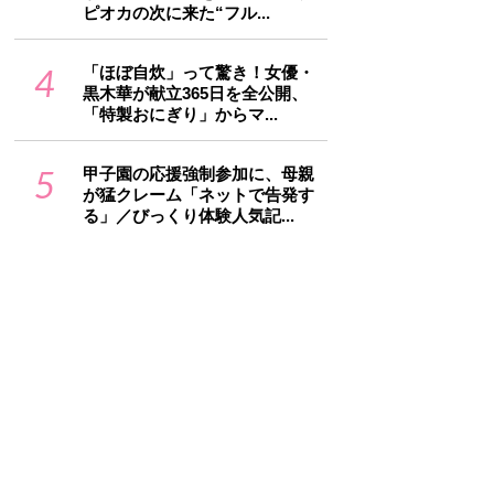
ピオカの次に来た“フル...
4
「ほぼ自炊」って驚き！女優・
黒木華が献立365日を全公開、
「特製おにぎり」からマ...
5
甲子園の応援強制参加に、母親
が猛クレーム「ネットで告発す
る」／びっくり体験人気記...