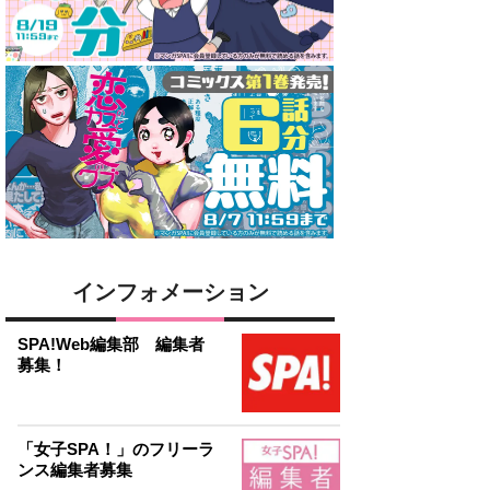
インフォメーション
SPA!Web編集部 編集者
募集！
「女子SPA！」のフリーラ
ンス編集者募集