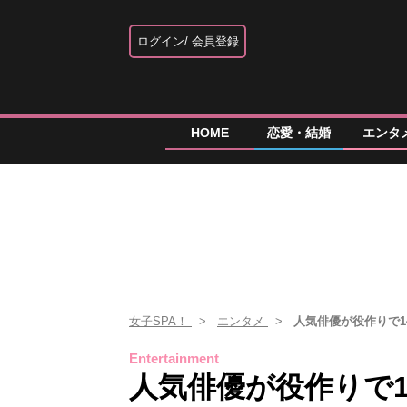
ログイン
会員登録
HOME
恋愛・結婚
エンタ
女子SPA！
エンタメ
人気俳優が役作りで
Entertainment
人気俳優が役作りで