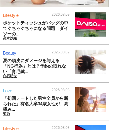
2026.08.09
Lifestyle
ポケットティッシュがバッグの中
でぐちゃぐちゃになる問題→ダイ
ソーの...
高木沙織
2026.08.09
Beauty
夏の頭皮にダメージを与える
「NG行為」とは？予約の取れな
い「育毛鍼...
白石明世
2026.08.08
Love
「初回デートした男性全員から断
られた」有名大卒34歳女性が、高
望み...
菊乃
2026.08.08
Lifestyle