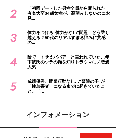
「初回デートした男性全員から断られた」
2
有名大卒34歳女性が、高望みしないのにお
見...
体力をつける“体力がない”問題、どう乗り
3
越える？50代のリアルすぎる悩みに共感
の...
陰で「くせえババア」と言われていた…年
4
下彼氏のウラの顔を知りトラウマに／恋愛
人気...
成績優秀、問題行動なし…“普通の子”が
5
「性加害者」になるまでに起きていたこ
と。「...
インフォメーション