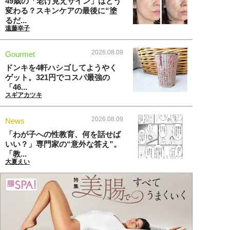
49歳の「老け見えサイン」はどう
変わる？スキンケアの最後に“塗
るだ...
遠藤幸子
2026.08.09
Gourmet
ドンキを4軒ハシゴしてようやく
ゲット。321円でコスパ最強の
「46...
スギアカツキ
2026.08.09
News
「わが子への性教育、何を話せば
いい？」専門家の“意外な答え”。
「教...
大夏えい