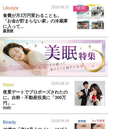
2026.08.10
Lifestyle
NEW
食費が月3万円変わることも。
「お金が貯まらない家」の冷蔵庫
に入って...
森美樹
2026.08.10
News
夜景デートでプロポーズされたの
に。自称・不動産役員に「300万
円」...
maki
2026.08.09
Beauty