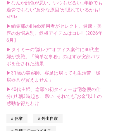
▶なんか顔色が悪い、いつもだるい...年齢でも
過労でもない“意外な原因”が隠れているかも!
<PR>
▶編集部のiHerb愛用者がセレクト。健康・美
容のお悩み別、鉄板アイテムはコレ!【2026年
6月】
▶タイミーの“激レア”オフィス案件に40代主
婦が挑戦。「簡単な事務」のはずが突然パワ
ポを任された結果
▶31歳の美容師、客足は戻っても生活苦「暖
房器具が買えません」
▶40代主婦、念願の初タイミーは宅急便の仕
分け! 朝3時起き、寒い...それでも“お金”以上の
感動を得たわけ
休業
外出自粛
新型コロナウイルス