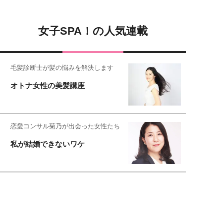
女子SPA！の人気連載
毛髪診断士が髪の悩みを解決します
オトナ女性の美髪講座
恋愛コンサル菊乃が出会った女性たち
私が結婚できないワケ
女子SPA!が贈る実話エピソード集
実録！私の人生、泣き笑い