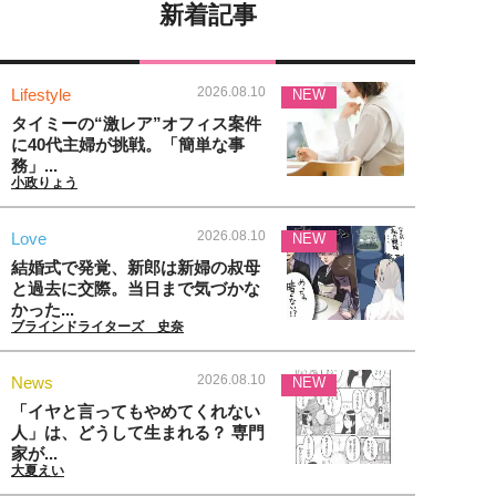
新着記事
2026.08.10
Lifestyle
NEW
タイミーの“激レア”オフィス案件
に40代主婦が挑戦。「簡単な事
務」...
小政りょう
2026.08.10
Love
NEW
結婚式で発覚、新郎は新婦の叔母
と過去に交際。当日まで気づかな
かった...
ブラインドライターズ 史奈
2026.08.10
News
NEW
「イヤと言ってもやめてくれない
人」は、どうして生まれる？ 専門
家が...
大夏えい