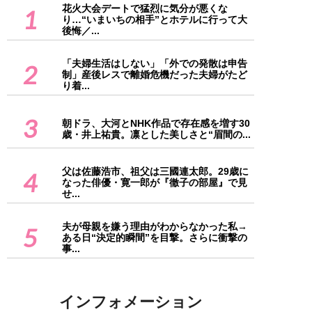
花火大会デートで猛烈に気分が悪くな
1
り…“いまいちの相手”とホテルに行って大
後悔／...
「夫婦生活はしない」「外での発散は申告
2
制」産後レスで離婚危機だった夫婦がたど
り着...
3
朝ドラ、大河とNHK作品で存在感を増す30
歳・井上祐貴。凛とした美しさと“眉間の...
父は佐藤浩市、祖父は三國連太郎。29歳に
4
なった俳優・寛一郎が『徹子の部屋』で見
せ...
夫が母親を嫌う理由がわからなかった私→
5
ある日“決定的瞬間”を目撃。さらに衝撃の
事...
インフォメーション