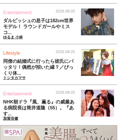
2026.08.05
Entertainment
ダルビッシュの息子は182cm世界
モデル！ ラウンドガールやミス
コ...
ゆるま 小林
2026.08.05
Lifestyle
同僚の結婚式に行ったら彼氏にバ
ッタリ！偶然が招いた縁？／びっ
くり体...
トシタカマサ
2026.08.05
Entertainment
NHK朝ドラ『風、薫る』の威厳あ
る病院長は筒井道隆（55）。『あ
す...
加賀谷健