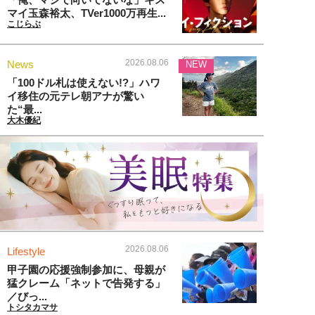
マイ玉森裕太、TVer1000万再生...
こじらぶ
2026.08.06
News
NEW
「100ドル札は使えない!?」ハワ
イ移住の元テレ朝アナが驚い
た“最...
大木優紀
2026.08.06
Lifestyle
甲子園の応援強制参加に、母親が
猛クレーム「ネットで告発する」
／びっ...
トシタカマサ