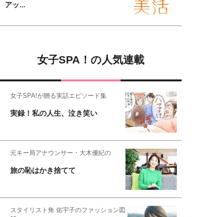
アッ...
女子SPA！の人気連載
女子SPA!が贈る実話エピソード集
実録！私の人生、泣き笑い
元キー局アナウンサー・大木優紀の
旅の恥はかき捨てて
スタイリスト角 佑宇子のファッション図