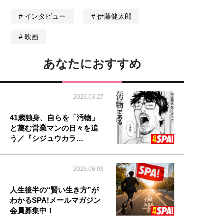
インタビュー
伊藤健太郎
映画
あなたにおすすめ
2026.03.27
41歳独身、自らを「汚物」
と蔑む営業マンの日々を追
う／『シジュウカラ…
2026.06.03
人生後半の“賢い生き方”が
わかるSPA!メールマガジン
会員募集中！