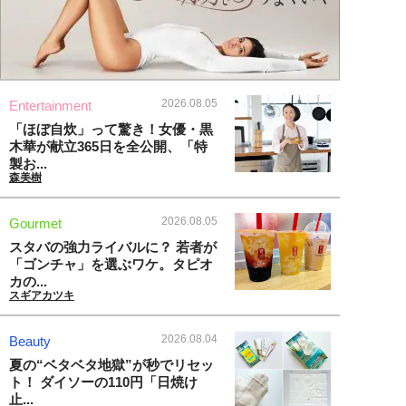
2026.08.05
Entertainment
「ほぼ自炊」って驚き！女優・黒
木華が献立365日を全公開、「特
製お...
森美樹
2026.08.05
Gourmet
スタバの強力ライバルに？ 若者が
「ゴンチャ」を選ぶワケ。タピオ
カの...
スギアカツキ
2026.08.04
Beauty
夏の“ベタベタ地獄”が秒でリセッ
ト！ ダイソーの110円「日焼け
止...