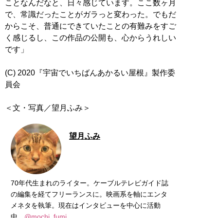
ことなんだなと、日々感じています。ここ数ヶ月
で、常識だったことがガラっと変わった。でもだ
からこそ、普通にできていたことの有難みをすご
く感じるし、この作品の公開も、心からうれしい
です」
(C) 2020『宇宙でいちばんあかるい屋根』製作委
員会
＜文・写真／望月ふみ＞
望月ふみ
70年代生まれのライター。ケーブルテレビガイド誌
の編集を経てフリーランスに。映画系を軸にエンタ
メネタを執筆。現在はインタビューを中心に活動
中。
@mochi_fumi