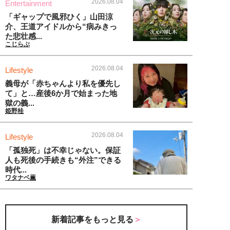
2026.08.04
Entertainment
「ギャップで風邪ひく」山田涼
介、王道アイドルから“病みきっ
た悲壮感...
こじらぶ
2026.08.04
Lifestyle
義母が「赤ちゃんより私を優先し
て」と…産後6か月で始まった地
獄の義...
姫野桂
2026.08.04
Lifestyle
「孤独死」は不幸じゃない。保証
人も死後の手続きも“外注”できる
時代...
ワタナベ薫
新着記事をもっと見る