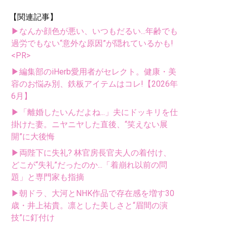
【関連記事】
▶なんか顔色が悪い、いつもだるい...年齢でも
過労でもない“意外な原因”が隠れているかも!
<PR>
▶編集部のiHerb愛用者がセレクト。健康・美
容のお悩み別、鉄板アイテムはコレ!【2026年
6月】
▶「離婚したいんだよね...」夫にドッキリを仕
掛けた妻。ニヤニヤした直後、“笑えない展
開”に大後悔
▶両陛下に失礼? 林官房長官夫人の着付け、
どこが“失礼”だったのか...「着崩れ以前の問
題」と専門家も指摘
▶朝ドラ、大河とNHK作品で存在感を増す30
歳・井上祐貴。凛とした美しさと“眉間の演
技”に釘付け