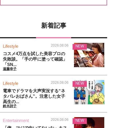
新着記事
2026.08.06
Lifestyle
NEW
コスメ4万点を試した美容プロの
失敗談。「手の甲に塗って確認」
「SN...
遠藤幸子
2026.08.06
Lifestyle
NEW
電車でドラマを大声実況する“ネ
タバレおばさん”。注意した女子
高生の...
鈴木詩子
2026.08.06
Entertainment
NEW
「俺、マジで向いてないな」キス