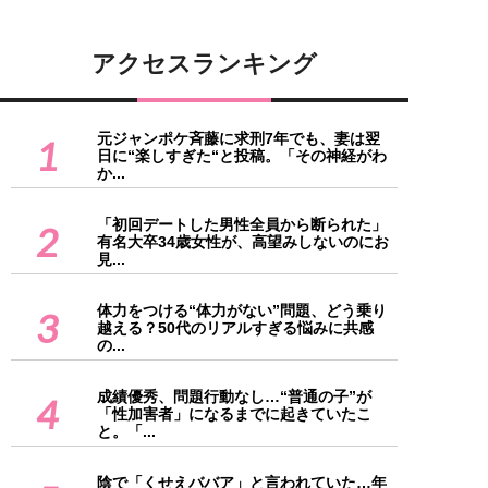
アクセスランキング
元ジャンポケ斉藤に求刑7年でも、妻は翌
1
日に“楽しすぎた“と投稿。「その神経がわ
か...
「初回デートした男性全員から断られた」
2
有名大卒34歳女性が、高望みしないのにお
見...
体力をつける“体力がない”問題、どう乗り
3
越える？50代のリアルすぎる悩みに共感
の...
成績優秀、問題行動なし…“普通の子”が
4
「性加害者」になるまでに起きていたこ
と。「...
陰で「くせえババア」と言われていた…年