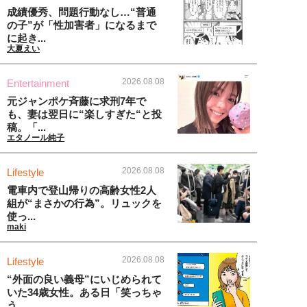
成績優秀、問題行動なし…“普通
の子”が「性加害者」になるまで
に起き...
大夏えい
2026.08.08
Entertainment
元ジャンポケ斉藤に求刑7年で
も、妻は翌日に“楽しすぎた“と投
稿。「...
エタノール純子
2026.08.08
Lifestyle
電車内で登山帰りの高齢女性2人
組が“まさかの行為”。リュックを
使っ...
maki
2026.08.08
Lifestyle
“外面の良い義母”にいじめられて
いた34歳女性。ある日「笑っちゃ
う...