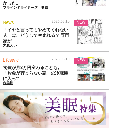
かった...
ブラインドライターズ 史奈
2026.08.10
News
NEW
「イヤと言ってもやめてくれない
人」は、どうして生まれる？ 専門
家が...
大夏えい
2026.08.10
Lifestyle
NEW
食費が月3万円変わることも。
「お金が貯まらない家」の冷蔵庫
に入って...
森美樹