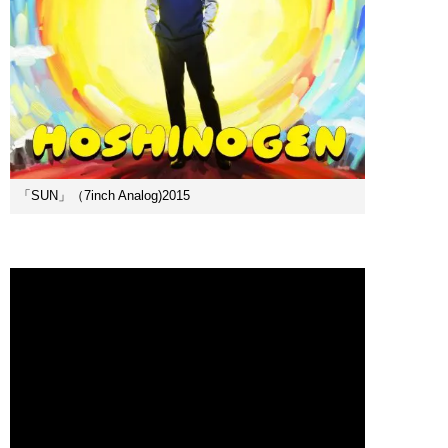
「SUN」（7inch Analog)2015