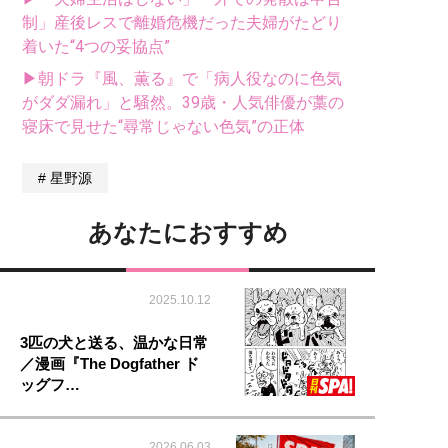
制」産後レスで離婚危機だった夫婦がたどり
着いた“4つの妥協点”
▶朝ドラ『風、薫る』で「病人役なのに色気
がダダ漏れ」と騒然。39歳・人気俳優が藁の
寝床で見せた“尋常じゃない色気”の正体
星野源
あなたにおすすめ
2025.10.12
3匹の犬と送る、温かな日常
／漫画『The Dogfather ド
ッグフ…
2026.06.03