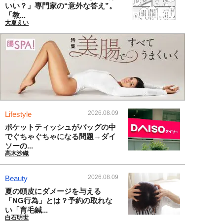
いい？」専門家の“意外な答え”。
「教...
大夏えい
2026.08.09
Lifestyle
ポケットティッシュがバッグの中
でぐちゃぐちゃになる問題→ダイ
ソーの...
高木沙織
2026.08.09
Beauty
夏の頭皮にダメージを与える
「NG行為」とは？予約の取れな
い「育毛鍼...
白石明世