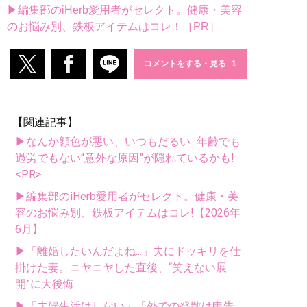
▶編集部のiHerb愛用者がセレクト。健康・美容
のお悩み別、鉄板アイテムはコレ！［PR］
コメントをする・見る
【関連記事】
▶なんか顔色が悪い、いつもだるい...年齢でも
過労でもない“意外な原因”が隠れているかも!
<PR>
▶編集部のiHerb愛用者がセレクト。健康・美
容のお悩み別、鉄板アイテムはコレ!【2026年
6月】
▶「離婚したいんだよね...」夫にドッキリを仕
掛けた妻。ニヤニヤした直後、“笑えない展
開”に大後悔
▶「夫婦生活はしない」「外での発散は申告