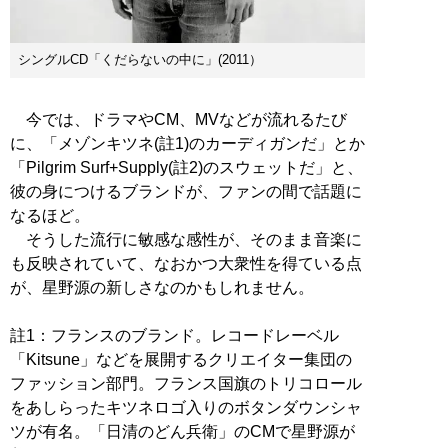
シングルCD「くだらないの中に」(2011）
今では、ドラマやCM、MVなどが流れるたび
に、「メゾンキツネ(註1)のカーディガンだ」とか
「Pilgrim Surf+Supply(註2)のスウェットだ」と、
彼の身につけるブランドが、ファンの間で話題に
なるほど。
そうした流行に敏感な感性が、そのまま音楽に
も反映されていて、なおかつ大衆性を得ている点
が、星野源の新しさなのかもしれません。
註1：フランスのブランド。レコードレーベル
「Kitsune」などを展開するクリエイター集団の
ファッション部門。フランス国旗のトリコロール
をあしらったキツネロゴ入りのボタンダウンシャ
ツが有名。「日清のどん兵衛」のCMで星野源が