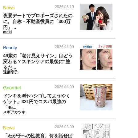
2026.08.10
News
夜景デートでプロポーズされたの
に。自称・不動産役員に「300万
円」...
maki
2026.08.09
Beauty
49歳の「老け見えサイン」はどう
変わる？スキンケアの最後に“塗
るだ...
遠藤幸子
2026.08.09
Gourmet
ドンキを4軒ハシゴしてようやく
ゲット。321円でコスパ最強の
「46...
スギアカツキ
2026.08.09
News
「わが子への性教育、何を話せば