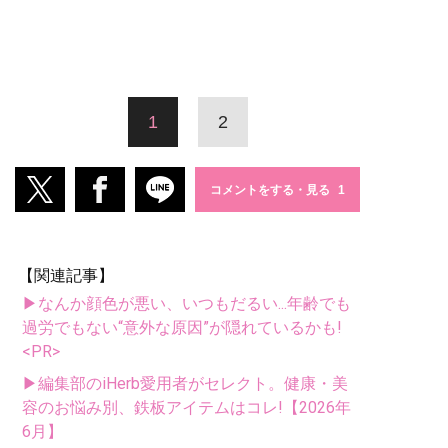
1
2
コメントをする・見る
【関連記事】
▶なんか顔色が悪い、いつもだるい...年齢でも
過労でもない“意外な原因”が隠れているかも!
<PR>
▶編集部のiHerb愛用者がセレクト。健康・美
容のお悩み別、鉄板アイテムはコレ!【2026年
6月】