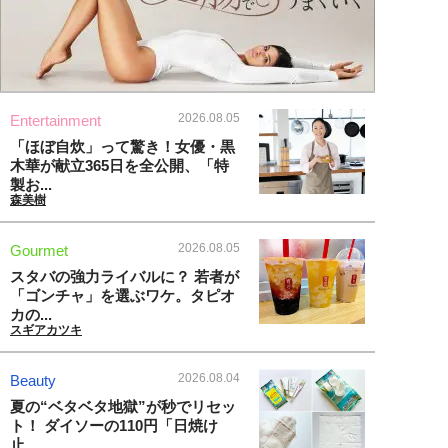
2026.08.05
Entertainment
「ほぼ自炊」って驚き！女優・黒
木華が献立365日を全公開、「特
製お...
森美樹
2026.08.05
Gourmet
スタバの強力ライバルに？ 若者が
「ゴンチャ」を選ぶワケ。タピオ
カの...
スギアカツキ
2026.08.04
Beauty
夏の“ベタベタ地獄”が秒でリセッ
ト！ ダイソーの110円「日焼け
止...