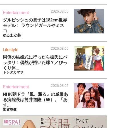
2026.08.05
Entertainment
ダルビッシュの息子は182cm世界
モデル！ ラウンドガールやミス
コ...
ゆるま 小林
2026.08.05
Lifestyle
同僚の結婚式に行ったら彼氏にバ
ッタリ！偶然が招いた縁？／びっ
くり体...
トシタカマサ
2026.08.05
Entertainment
NHK朝ドラ『風、薫る』の威厳あ
る病院長は筒井道隆（55）。『あ
す...
加賀谷健