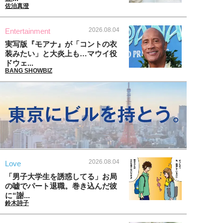
佐治真澄
2026.08.04
Entertainment
実写版『モアナ』が「コントの衣
装みたい」と大炎上も…マウイ役
ドウェ...
BANG SHOWBIZ
2026.08.04
Love
「男子大学生を誘惑してる」お局
の嘘でパート退職。巻き込んだ彼
に“謝...
鈴木詩子