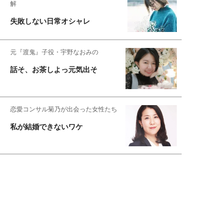
解
失敗しない日常オシャレ
元『渡鬼』子役・宇野なおみの
話そ、お茶しよっ元気出そ
恋愛コンサル菊乃が出会った女性たち
私が結婚できないワケ
元局アナ・アラフォー、アンヌ遙香の
北海道シンプルライフ