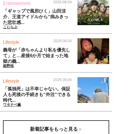
2026.08.04
Entertainment
「ギャップで風邪ひく」山田涼
介、王道アイドルから“病みきっ
た悲壮感...
こじらぶ
2026.08.04
Lifestyle
義母が「赤ちゃんより私を優先し
て」と…産後6か月で始まった地
獄の義...
姫野桂
2026.08.04
Lifestyle
「孤独死」は不幸じゃない。保証
人も死後の手続きも“外注”できる
時代...
ワタナベ薫
新着記事をもっと見る