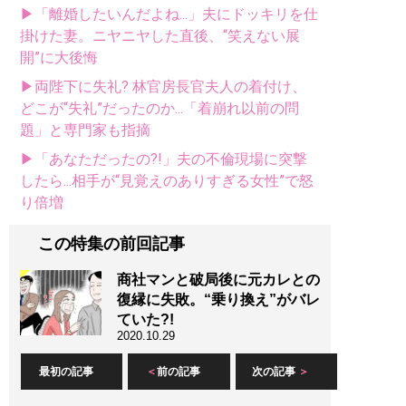
▶「離婚したいんだよね...」夫にドッキリを仕
掛けた妻。ニヤニヤした直後、“笑えない展
開”に大後悔
▶両陛下に失礼? 林官房長官夫人の着付け、
どこが“失礼”だったのか...「着崩れ以前の問
題」と専門家も指摘
▶「あなただったの?!」夫の不倫現場に突撃
したら...相手が“見覚えのありすぎる女性”で怒
り倍増
この特集の前回記事
商社マンと破局後に元カレとの
復縁に失敗。“乗り換え”がバレ
ていた?!
2020.10.29
最初の記事
前の記事
次の記事