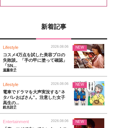
新着記事
2026.08.06
Lifestyle
NEW
コスメ4万点を試した美容プロの
失敗談。「手の甲に塗って確認」
「SN...
遠藤幸子
2026.08.06
Lifestyle
NEW
電車でドラマを大声実況する“ネ
タバレおばさん”。注意した女子
高生の...
鈴木詩子
2026.08.06
Entertainment
NEW