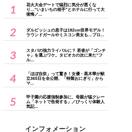
花火大会デートで猛烈に気分が悪くな
1
り…“いまいちの相手”とホテルに行って大
後悔／...
2
ダルビッシュの息子は182cm世界モデル！
ラウンドガールやミスコン美女も…プロ...
スタバの強力ライバルに？ 若者が「ゴンチ
3
ャ」を選ぶワケ。タピオカの次に来た“フ
ル...
「ほぼ自炊」って驚き！女優・黒木華が献
4
立365日を全公開、「特製おにぎり」から
マ...
甲子園の応援強制参加に、母親が猛クレー
5
ム「ネットで告発する」／びっくり体験人
気記...
インフォメーション