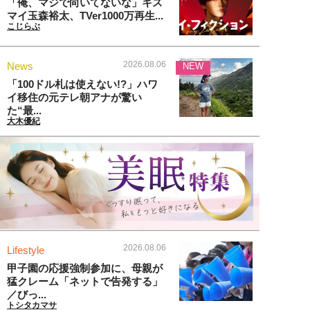
「俺、マジで向いてないな」キス
マイ玉森裕太、TVer1000万再生...
こじらぶ
2026.08.06
News
NEW
「100ドル札は使えない!?」ハワ
イ移住の元テレ朝アナが驚い
た“最...
大木優紀
2026.08.06
Lifestyle
甲子園の応援強制参加に、母親が
猛クレーム「ネットで告発する」
／びっ...
トシタカマサ