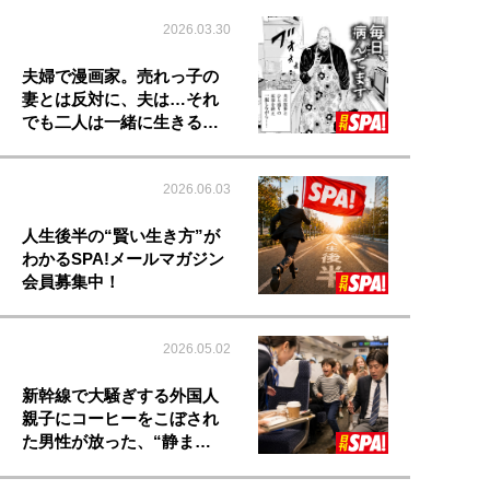
2026.03.30
夫婦で漫画家。売れっ子の
妻とは反対に、夫は…それ
でも二人は一緒に生きる…
2026.06.03
人生後半の“賢い生き方”が
わかるSPA!メールマガジン
会員募集中！
2026.05.02
新幹線で大騒ぎする外国人
親子にコーヒーをこぼされ
た男性が放った、“静ま…