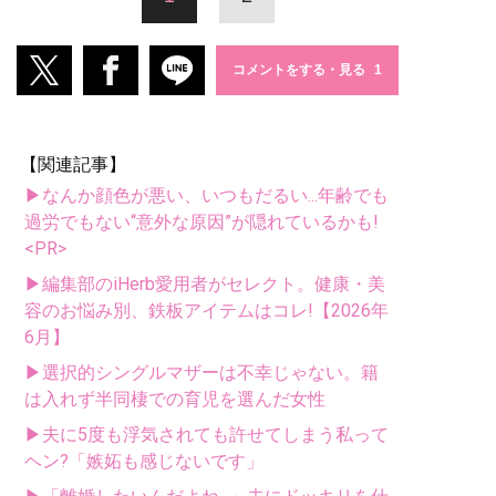
コメントをする・見る
【関連記事】
▶なんか顔色が悪い、いつもだるい...年齢でも
過労でもない“意外な原因”が隠れているかも!
<PR>
▶編集部のiHerb愛用者がセレクト。健康・美
容のお悩み別、鉄板アイテムはコレ!【2026年
6月】
▶選択的シングルマザーは不幸じゃない。籍
は入れず半同棲での育児を選んだ女性
▶夫に5度も浮気されても許せてしまう私って
ヘン?「嫉妬も感じないです」