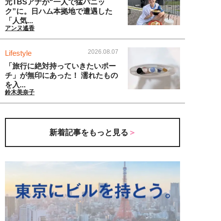
元TBSアナが“一人で猛パニッ
ク”に。日ハム本拠地で遭遇した
「人気...
アンヌ遙香
2026.08.07
Lifestyle
「旅行に絶対持っていきたいポー
チ」が無印にあった！ 濡れたもの
を入...
鈴木美奈子
新着記事をもっと見る