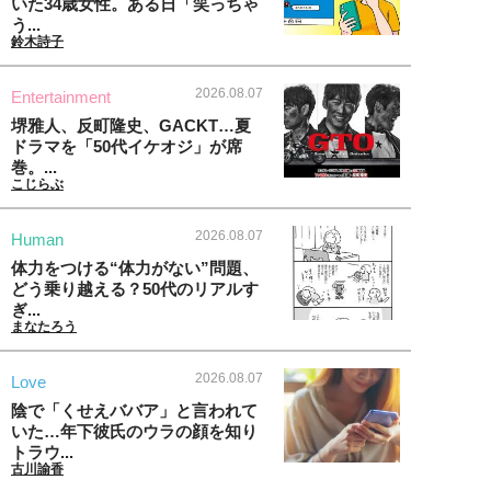
いた34歳女性。ある日「笑っちゃ
う...
鈴木詩子
2026.08.07
Entertainment
堺雅人、反町隆史、GACKT…夏
ドラマを「50代イケオジ」が席
巻。...
こじらぶ
2026.08.07
Human
体力をつける“体力がない”問題、
どう乗り越える？50代のリアルす
ぎ...
まなたろう
2026.08.07
Love
陰で「くせえババア」と言われて
いた…年下彼氏のウラの顔を知り
トラウ...
古川諭香