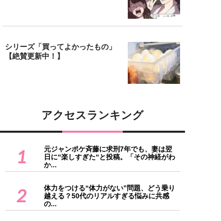
シリーズ「買ってよかったもの」
【絶賛更新中！】
アクセスランキング
元ジャンポケ斉藤に求刑7年でも、妻は翌
1
日に“楽しすぎた“と投稿。「その神経がわ
か...
体力をつける“体力がない”問題、どう乗り
2
越える？50代のリアルすぎる悩みに共感
の...