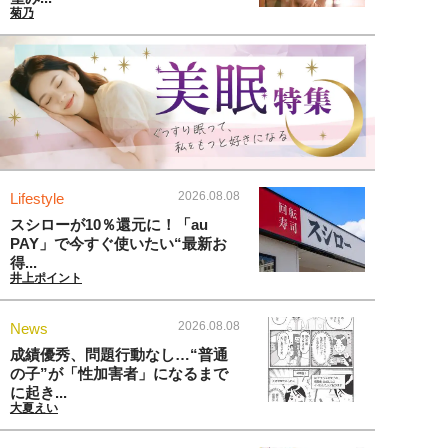
菊乃
2026.08.08
Lifestyle
スシローが10％還元に！「au
PAY」で今すぐ使いたい“最新お
得...
井上ポイント
2026.08.08
News
成績優秀、問題行動なし…“普通
の子”が「性加害者」になるまで
に起き...
大夏えい