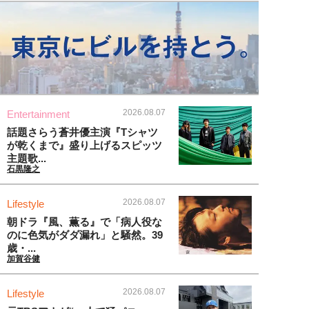
2026.08.07
Entertainment
話題さらう蒼井優主演『Tシャツ
が乾くまで』盛り上げるスピッツ
主題歌...
石黒隆之
2026.08.07
Lifestyle
朝ドラ『風、薫る』で「病人役な
のに色気がダダ漏れ」と騒然。39
歳・...
加賀谷健
2026.08.07
Lifestyle