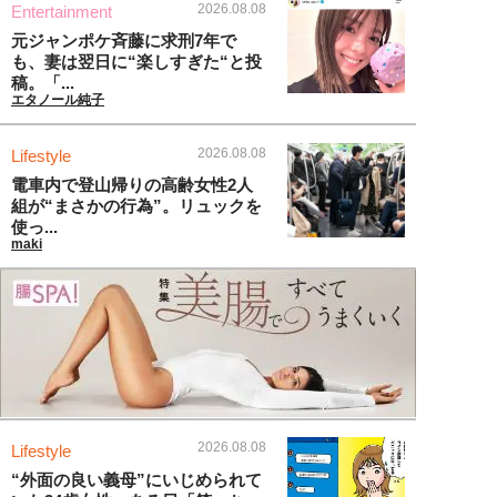
2026.08.08
Entertainment
元ジャンポケ斉藤に求刑7年で
も、妻は翌日に“楽しすぎた“と投
稿。「...
エタノール純子
2026.08.08
Lifestyle
電車内で登山帰りの高齢女性2人
組が“まさかの行為”。リュックを
使っ...
maki
2026.08.08
Lifestyle
“外面の良い義母”にいじめられて