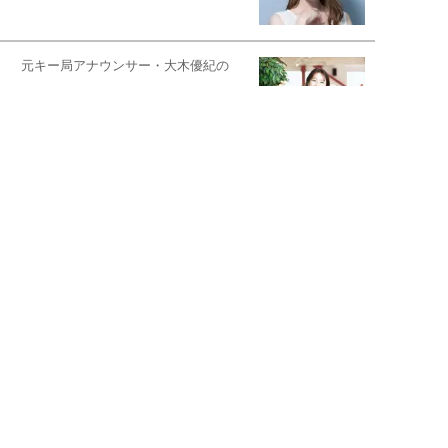
元キー局アナウンサー・大木優紀の
旅の恥はかき捨てて
スタイリスト角 佑宇子のファッション図
解
失敗しない日常オシャレ
元『渡鬼』子役・宇野なおみの
話そ、お茶しよっ元気出そ
宇垣美里が映画への想いを綴る