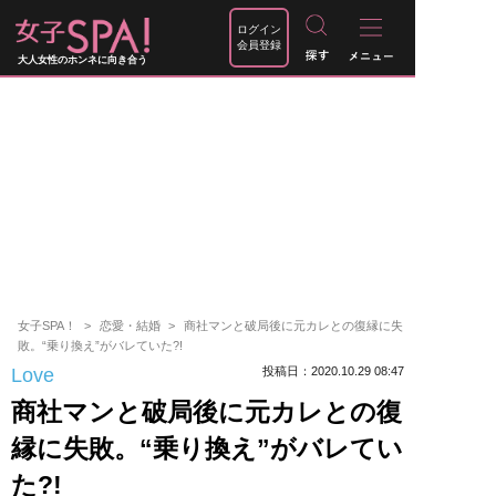
ログイン
会員登録
大人女性のホンネに向き合う
女子SPA！
恋愛・結婚
商社マンと破局後に元カレとの復縁に失
敗。“乗り換え”がバレていた?!
Love
投稿日：2020.10.29 08:47
商社マンと破局後に元カレとの復
縁に失敗。“乗り換え”がバレてい
た?!