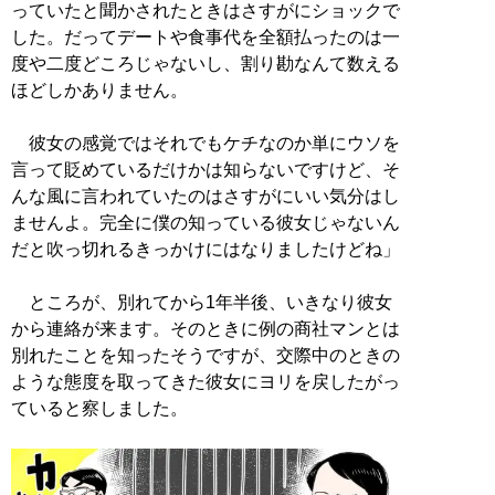
っていたと聞かされたときはさすがにショックで
した。だってデートや食事代を全額払ったのは一
度や二度どころじゃないし、割り勘なんて数える
ほどしかありません。
彼女の感覚ではそれでもケチなのか単にウソを
言って貶めているだけかは知らないですけど、そ
んな風に言われていたのはさすがにいい気分はし
ませんよ。完全に僕の知っている彼女じゃないん
だと吹っ切れるきっかけにはなりましたけどね」
ところが、別れてから1年半後、いきなり彼女
から連絡が来ます。そのときに例の商社マンとは
別れたことを知ったそうですが、交際中のときの
ような態度を取ってきた彼女にヨリを戻したがっ
ていると察しました。