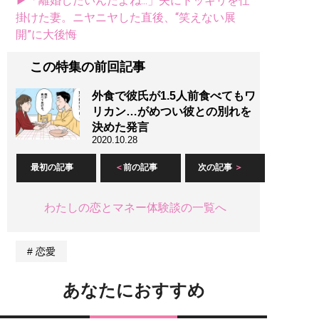
▶「離婚したいんだよね...」夫にドッキリを仕
掛けた妻。ニヤニヤした直後、“笑えない展
開”に大後悔
この特集の前回記事
外食で彼氏が1.5人前食べてもワ
リカン…がめつい彼との別れを
決めた発言
2020.10.28
最初の記事
前の記事
次の記事
わたしの恋とマネー体験談の一覧へ
恋愛
あなたにおすすめ