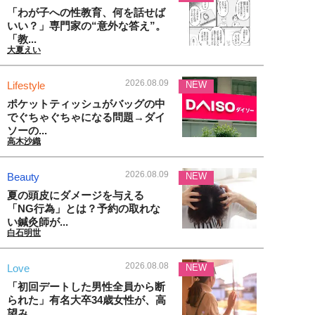
「わが子への性教育、何を話せば
いい？」専門家の“意外な答え”。
「教...
大夏えい
2026.08.09
Lifestyle
NEW
ポケットティッシュがバッグの中
でぐちゃぐちゃになる問題→ダイ
ソーの...
高木沙織
2026.08.09
Beauty
NEW
夏の頭皮にダメージを与える
「NG行為」とは？予約の取れな
い鍼灸師が...
白石明世
2026.08.08
Love
NEW
「初回デートした男性全員から断
られた」有名大卒34歳女性が、高
望み...