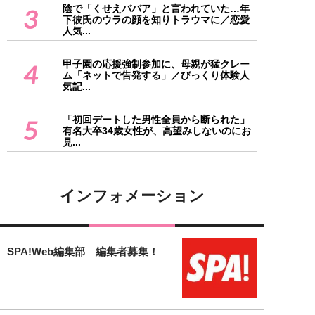
陰で「くせえババア」と言われていた…年
3
下彼氏のウラの顔を知りトラウマに／恋愛
人気...
甲子園の応援強制参加に、母親が猛クレー
4
ム「ネットで告発する」／びっくり体験人
気記...
「初回デートした男性全員から断られた」
5
有名大卒34歳女性が、高望みしないのにお
見...
インフォメーション
SPA!Web編集部 編集者募集！