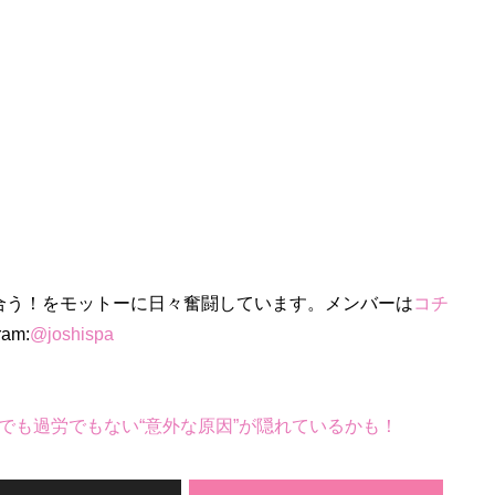
合う！をモットーに日々奮闘しています。メンバーは
コチ
ram:
@joshispa
でも過労でもない“意外な原因”が隠れているかも！