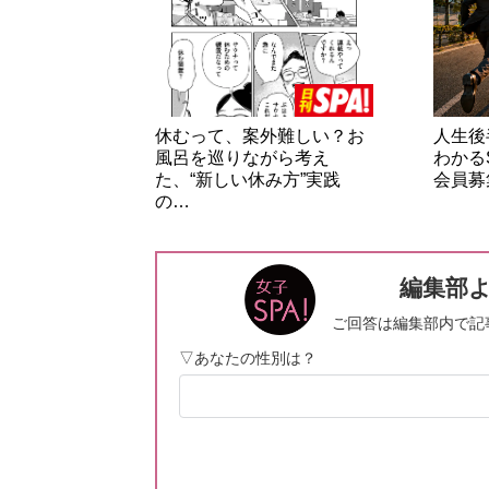
休むって、案外難しい？お
人生後
風呂を巡りながら考え
わかる
た、“新しい休み方”実践
会員募
の…