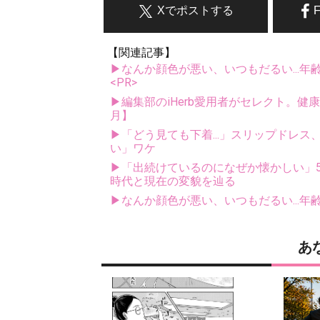
Xでポストする
【関連記事】
▶なんか顔色が悪い、いつもだるい...年
<PR>
▶編集部のiHerb愛用者がセレクト。健
月】
▶「どう見ても下着...」スリップドレ
い」ワケ
▶「出続けているのになぜか懐かしい」5
時代と現在の変貌を辿る
▶なんか顔色が悪い、いつもだるい...年
あ