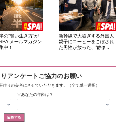
半の“賢い生き方”が
新幹線で大騒ぎする外国人
SPA!メールマガジン
親子にコーヒーをこぼされ
集中！
た男性が放った、“静ま…