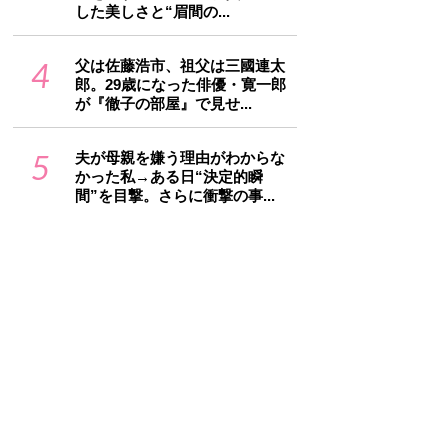
した美しさと“眉間の...
4
父は佐藤浩市、祖父は三國連太
郎。29歳になった俳優・寛一郎
が『徹子の部屋』で見せ...
5
夫が母親を嫌う理由がわからな
かった私→ある日“決定的瞬
間”を目撃。さらに衝撃の事...