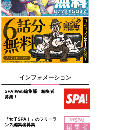
インフォメーション
SPA!Web編集部 編集者
募集！
「女子SPA！」のフリーラ
ンス編集者募集