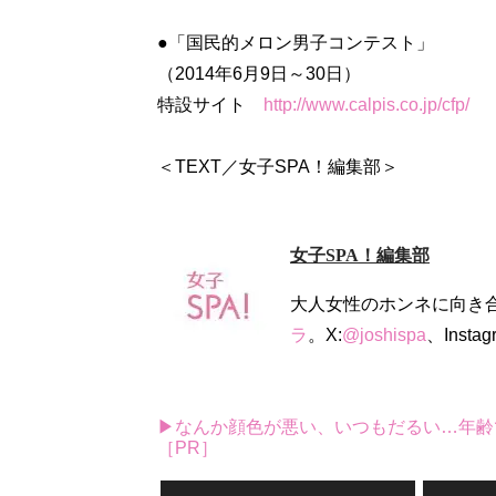
●「国民的メロン男子コンテスト」
（2014年6月9日～30日）
特設サイト
http://www.calpis.co.jp/cfp/
＜TEXT／女子SPA！編集部＞
女子SPA！編集部
大人女性のホンネに向き
ラ
。X:
@joshispa
、Instag
▶なんか顔色が悪い、いつもだるい…年齢
［PR］