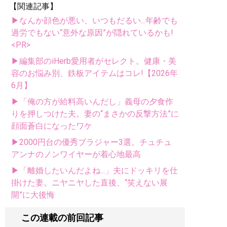
【関連記事】
▶なんか顔色が悪い、いつもだるい...年齢でも
過労でもない“意外な原因”が隠れているかも!
<PR>
▶編集部のiHerb愛用者がセレクト。健康・美
容のお悩み別、鉄板アイテムはコレ!【2026年
6月】
▶「俺の方が給料高いんだし」義母の夕食作
りを押しつけた夫。妻の“まさかの反撃方法”に
顔面蒼白になったワケ
▶2000円台の優秀ブラジャー3選。チュチュ
アンナのノンワイヤーが着心地最高
▶「離婚したいんだよね...」夫にドッキリを仕
掛けた妻。ニヤニヤした直後、“笑えない展
開”に大後悔
この連載の前回記事