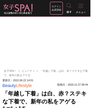
ログイン
会員登録
大人女性のホンネに向き合う
女子SPA！
ビューティ
「年越し下着」は白、赤？ステキな下着
で、新年の私をアゲる
更新日：2022.06.22 14:01
Beauty
Lifestyle
投稿日：2020.12.27 08:44
「年越し下着」は白、赤？ステキ
な下着で、新年の私をアゲる
ちーちょろす