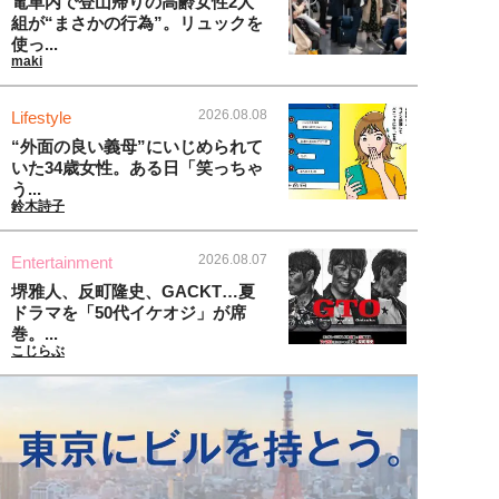
電車内で登山帰りの高齢女性2人
組が“まさかの行為”。リュックを
使っ...
maki
2026.08.08
Lifestyle
“外面の良い義母”にいじめられて
いた34歳女性。ある日「笑っちゃ
う...
鈴木詩子
2026.08.07
Entertainment
堺雅人、反町隆史、GACKT…夏
ドラマを「50代イケオジ」が席
巻。...
こじらぶ