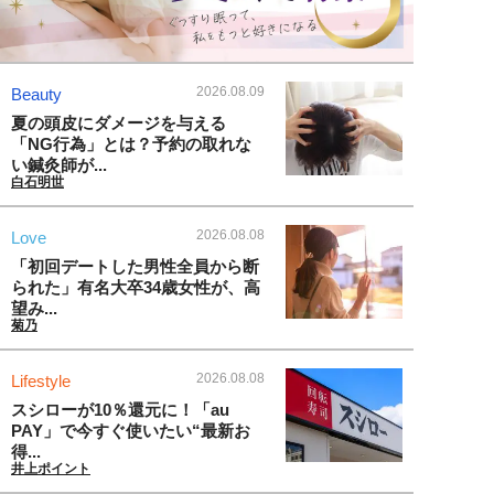
2026.08.09
Beauty
夏の頭皮にダメージを与える
「NG行為」とは？予約の取れな
い鍼灸師が...
白石明世
2026.08.08
Love
「初回デートした男性全員から断
られた」有名大卒34歳女性が、高
望み...
菊乃
2026.08.08
Lifestyle
スシローが10％還元に！「au
PAY」で今すぐ使いたい“最新お
得...
井上ポイント