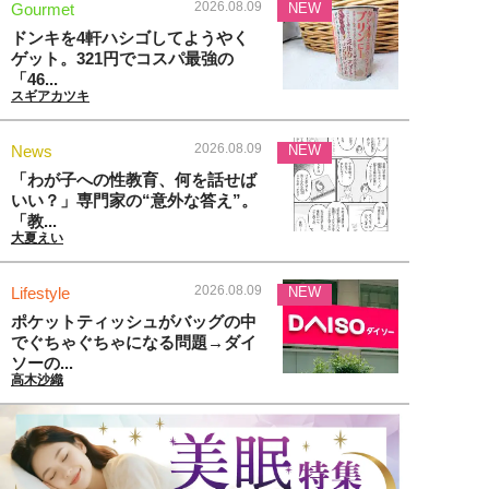
2026.08.09
Gourmet
NEW
ドンキを4軒ハシゴしてようやく
ゲット。321円でコスパ最強の
「46...
スギアカツキ
2026.08.09
News
NEW
「わが子への性教育、何を話せば
いい？」専門家の“意外な答え”。
「教...
大夏えい
2026.08.09
Lifestyle
NEW
ポケットティッシュがバッグの中
でぐちゃぐちゃになる問題→ダイ
ソーの...
高木沙織