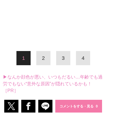
1
2
3
4
▶なんか顔色が悪い、いつもだるい…年齢でも過
労でもない“意外な原因”が隠れているかも！
［PR］
コメントをする・見る