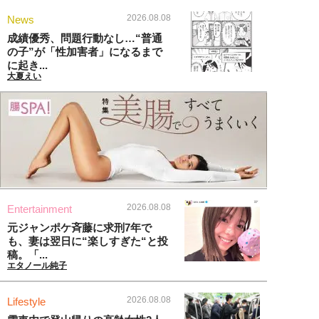
2026.08.08
News
成績優秀、問題行動なし…“普通
の子”が「性加害者」になるまで
に起き...
大夏えい
2026.08.08
Entertainment
元ジャンポケ斉藤に求刑7年で
も、妻は翌日に“楽しすぎた“と投
稿。「...
エタノール純子
2026.08.08
Lifestyle