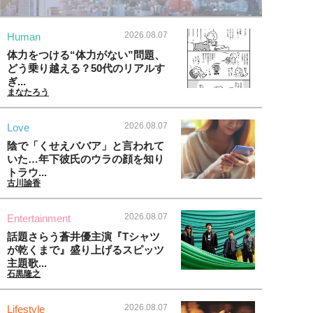
2026.08.07
Human
体力をつける“体力がない”問題、
どう乗り越える？50代のリアルす
ぎ...
まなたろう
2026.08.07
Love
陰で「くせえババア」と言われて
いた…年下彼氏のウラの顔を知り
トラウ...
古川諭香
2026.08.07
Entertainment
話題さらう蒼井優主演『Tシャツ
が乾くまで』盛り上げるスピッツ
主題歌...
石黒隆之
2026.08.07
Lifestyle