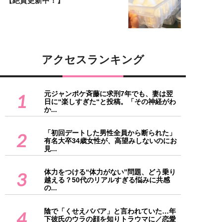
【絶賛更新中！】
アクセスランキング
元ジャンポケ斉藤に求刑7年でも、妻は翌
1
日に“楽しすぎた“と投稿。「その神経がわ
か...
「初回デートした男性全員から断られた」
2
有名大卒34歳女性が、高望みしないのにお
見...
体力をつける“体力がない”問題、どう乗り
3
越える？50代のリアルすぎる悩みに共感
の...
陰で「くせえババア」と言われていた…年
4
下彼氏のウラの顔を知りトラウマに／恋愛