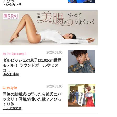
／びっ...
トシタカマサ
2026.08.05
Entertainment
ダルビッシュの息子は182cm世界
モデル！ ラウンドガールやミス
コ...
ゆるま 小林
2026.08.05
Lifestyle
同僚の結婚式に行ったら彼氏にバ
ッタリ！偶然が招いた縁？／びっ
くり体...
トシタカマサ