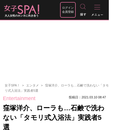
ログイン
会員登録
大人女性のホンネに向き合う
女子SPA！
エンタメ
窪塚洋介、ローラも…石鹸で洗わない「タモ
リ式入浴法」実践者5選
Entertainment
投稿日：2021.03.10 08:47
窪塚洋介、ローラも…石鹸で洗わ
ない「タモリ式入浴法」実践者5
選