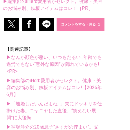
▶編集部のiHerb愛用者がセレクト。健康・美容
のお悩み別、鉄板アイテムはコレ！［PR］
コメントをする・見る
【関連記事】
▶なんか顔色が悪い、いつもだるい...年齢でも
過労でもない“意外な原因”が隠れているかも!
<PR>
▶編集部のiHerb愛用者がセレクト。健康・美
容のお悩み別、鉄板アイテムはコレ!【2026年
6月】
▶「離婚したいんだよね...」夫にドッキリを仕
掛けた妻。ニヤニヤした直後、“笑えない展
開”に大後悔
▶窪塚洋介の20歳息子“さすがの佇まい”。父