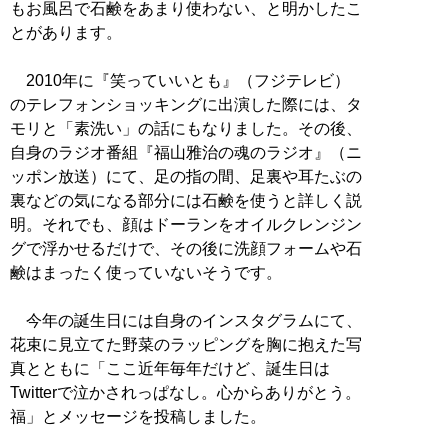
もお風呂で石鹸をあまり使わない、と明かしたこ
とがあります。
2010年に『笑っていいとも』（フジテレビ）
のテレフォンショッキングに出演した際には、タ
モリと「素洗い」の話にもなりました。その後、
自身のラジオ番組『福山雅治の魂のラジオ』（ニ
ッポン放送）にて、足の指の間、足裏や耳たぶの
裏などの気になる部分には石鹸を使うと詳しく説
明。それでも、顔はドーランをオイルクレンジン
グで浮かせるだけで、その後に洗顔フォームや石
鹸はまったく使っていないそうです。
今年の誕生日には自身のインスタグラムにて、
花束に見立てた野菜のラッピングを胸に抱えた写
真とともに「ここ近年毎年だけど、誕生日は
Twitterで泣かされっぱなし。心からありがとう。
福」とメッセージを投稿しました。