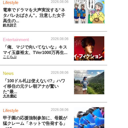
2026.08.06
Lifestyle
電車でドラマを大声実況する“ネ
タバレおばさん”。注意した女子
高生の...
鈴木詩子
2026.08.06
Entertainment
「俺、マジで向いてないな」キス
マイ玉森裕太、TVer1000万再生...
こじらぶ
2026.08.06
News
「100ドル札は使えない!?」ハワ
イ移住の元テレ朝アナが驚い
た“最...
大木優紀
2026.08.06
Lifestyle
甲子園の応援強制参加に、母親が
猛クレーム「ネットで告発する」