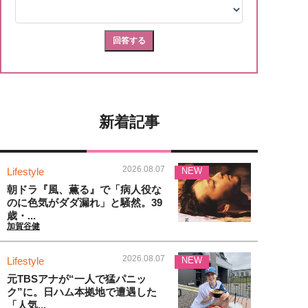
新着記事
2026.08.07
Lifestyle
NEW
朝ドラ『風、薫る』で「病人役な
のに色気がダダ漏れ」と騒然。39
歳・...
加賀谷健
2026.08.07
Lifestyle
NEW
元TBSアナが“一人で猛パニッ
ク”に。日ハム本拠地で遭遇した
「人気...