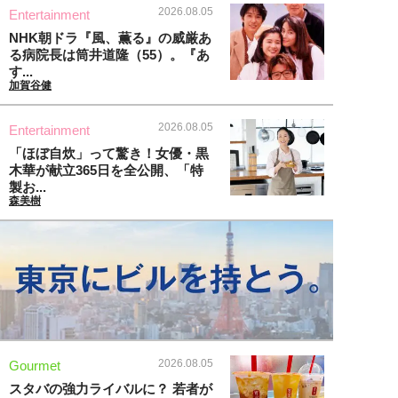
2026.08.05
Entertainment
NHK朝ドラ『風、薫る』の威厳あ
る病院長は筒井道隆（55）。『あ
す...
加賀谷健
2026.08.05
Entertainment
「ほぼ自炊」って驚き！女優・黒
木華が献立365日を全公開、「特
製お...
森美樹
2026.08.05
Gourmet
スタバの強力ライバルに？ 若者が