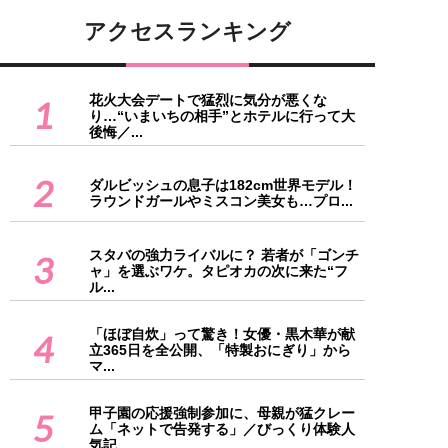
アクセスランキング
花火大会デートで猛烈に気分が悪くな
1
り…“いまいちの相手”とホテルに行って大
後悔／...
2
ダルビッシュの息子は182cm世界モデル！
ラウンドガールやミスコン美女も…プロ...
スタバの強力ライバルに？ 若者が「ゴンチ
3
ャ」を選ぶワケ。タピオカの次に来た“フ
ル...
「ほぼ自炊」って驚き！女優・黒木華が献
4
立365日を全公開、「特製おにぎり」から
マ...
甲子園の応援強制参加に、母親が猛クレー
5
ム「ネットで告発する」／びっくり体験人
気記...