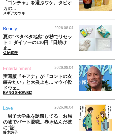
「ゴンチャ」を選ぶワケ。タピオ
カの...
スギアカツキ
2026.08.04
Beauty
夏の“ベタベタ地獄”が秒でリセッ
ト！ ダイソーの110円「日焼け
止...
佐治真澄
2026.08.04
Entertainment
実写版『モアナ』が「コントの衣
装みたい」と大炎上も…マウイ役
ドウェ...
BANG SHOWBIZ
2026.08.04
Love
「男子大学生を誘惑してる」お局
の嘘でパート退職。巻き込んだ彼
に“謝...
鈴木詩子