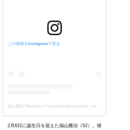
この投稿をInstagramで見る
福山雅治 Masaharu Fukuyama(@masaharu_fukuyama_official)がシェアした投稿
2月6日に誕生日を迎えた福山雅治（52）。彼