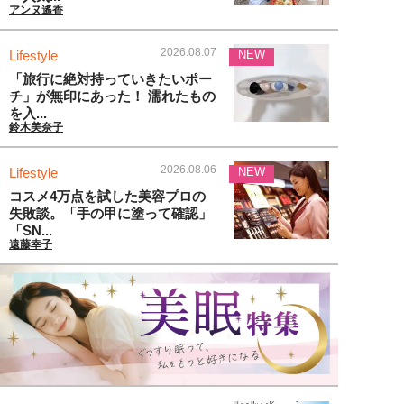
アンヌ遙香
2026.08.07
Lifestyle
NEW
「旅行に絶対持っていきたいポー
チ」が無印にあった！ 濡れたもの
を入...
鈴木美奈子
2026.08.06
Lifestyle
NEW
コスメ4万点を試した美容プロの
失敗談。「手の甲に塗って確認」
「SN...
遠藤幸子