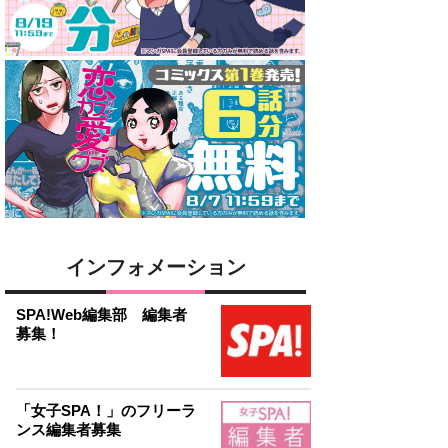
インフォメーション
SPA!Web編集部 編集者
募集！
「女子SPA！」のフリーラ
ンス編集者募集