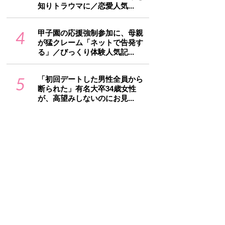
知りトラウマに／恋愛人気...
4
甲子園の応援強制参加に、母親
が猛クレーム「ネットで告発す
る」／びっくり体験人気記...
5
「初回デートした男性全員から
断られた」有名大卒34歳女性
が、高望みしないのにお見...