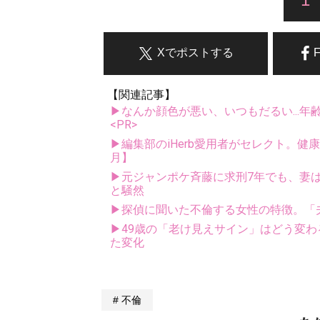
Xでポストする
【関連記事】
▶なんか顔色が悪い、いつもだるい...年
<PR>
▶編集部のiHerb愛用者がセレクト。健
月】
▶元ジャンポケ斉藤に求刑7年でも、妻は
と騒然
▶探偵に聞いた不倫する女性の特徴。「
▶49歳の「老け見えサイン」はどう変わ
た変化
不倫