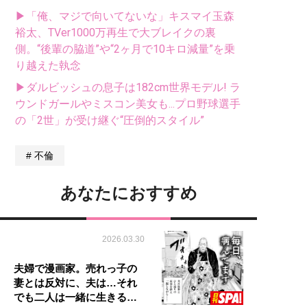
▶「俺、マジで向いてないな」キスマイ玉森
裕太、TVer1000万再生で大ブレイクの裏
側。“後輩の脇道”や“2ヶ月で10キロ減量”を乗
り越えた執念
▶ダルビッシュの息子は182cm世界モデル! ラ
ウンドガールやミスコン美女も...プロ野球選手
の「2世」が受け継ぐ“圧倒的スタイル”
不倫
あなたにおすすめ
2026.03.30
夫婦で漫画家。売れっ子の
妻とは反対に、夫は…それ
でも二人は一緒に生きる…