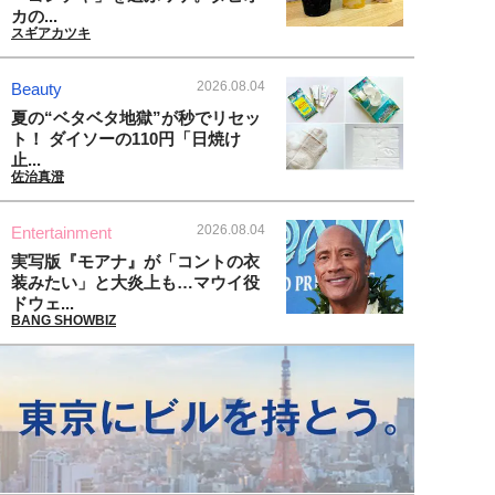
カの...
スギアカツキ
2026.08.04
Beauty
夏の“ベタベタ地獄”が秒でリセッ
ト！ ダイソーの110円「日焼け
止...
佐治真澄
2026.08.04
Entertainment
実写版『モアナ』が「コントの衣
装みたい」と大炎上も…マウイ役
ドウェ...
BANG SHOWBIZ