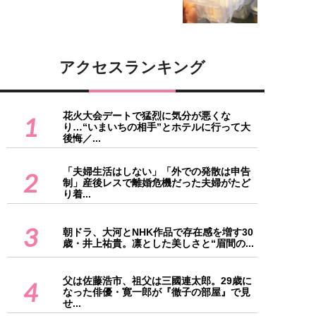
アクセスランキング
花火大会デートで猛烈に気分が悪くな
1
り…“いまいちの相手”とホテルに行って大
後悔／...
「夫婦生活はしない」「外での発散は申告
2
制」産後レスで離婚危機だった夫婦がたど
り着...
3
朝ドラ、大河とNHK作品で存在感を増す30
歳・井上祐貴。凛とした美しさと“眉間の...
父は佐藤浩市、祖父は三國連太郎。29歳に
4
なった俳優・寛一郎が『徹子の部屋』で見
せ...