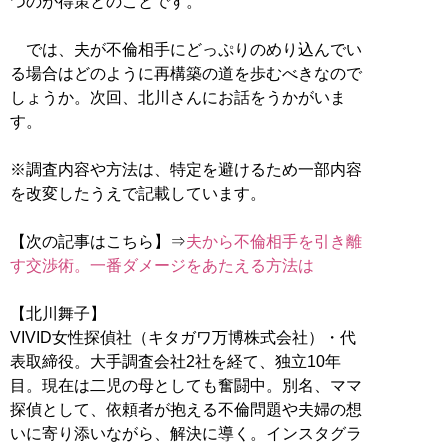
つのが得策とのことです。
では、夫が不倫相手にどっぷりのめり込んでい
る場合はどのように再構築の道を歩むべきなので
しょうか。次回、北川さんにお話をうかがいま
す。
※調査内容や方法は、特定を避けるため一部内容
を改変したうえで記載しています。
【次の記事はこちら】⇒
夫から不倫相手を引き離
す交渉術。一番ダメージをあたえる方法は
【北川舞子】
VIVID女性探偵社（キタガワ万博株式会社）・代
表取締役。大手調査会社2社を経て、独立10年
目。現在は二児の母としても奮闘中。別名、ママ
探偵として、依頼者が抱える不倫問題や夫婦の想
いに寄り添いながら、解決に導く。インスタグラ