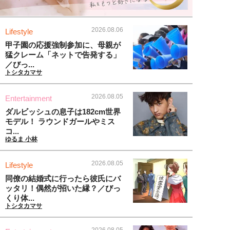
2026.08.06
Lifestyle
甲子園の応援強制参加に、母親が
猛クレーム「ネットで告発する」
／びっ...
トシタカマサ
2026.08.05
Entertainment
ダルビッシュの息子は182cm世界
モデル！ ラウンドガールやミス
コ...
ゆるま 小林
2026.08.05
Lifestyle
同僚の結婚式に行ったら彼氏にバ
ッタリ！偶然が招いた縁？／びっ
くり体...
トシタカマサ