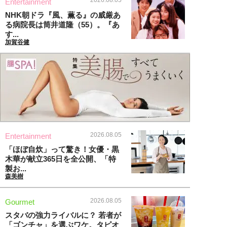
2026.08.05
Entertainment
NHK朝ドラ『風、薫る』の威厳あ
る病院長は筒井道隆（55）。『あ
す...
加賀谷健
2026.08.05
Entertainment
「ほぼ自炊」って驚き！女優・黒
木華が献立365日を全公開、「特
製お...
森美樹
2026.08.05
Gourmet
スタバの強力ライバルに？ 若者が
「ゴンチャ」を選ぶワケ。タピオ