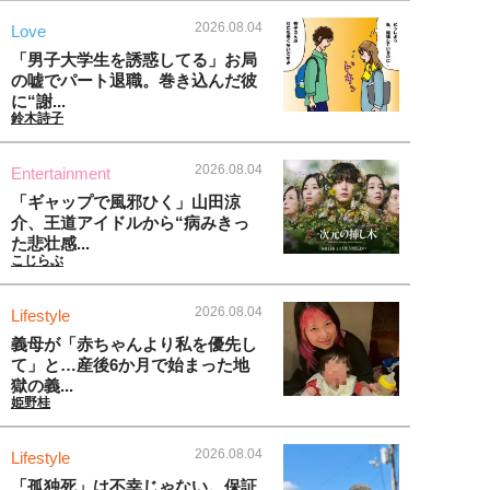
2026.08.04
Love
「男子大学生を誘惑してる」お局
の嘘でパート退職。巻き込んだ彼
に“謝...
鈴木詩子
2026.08.04
Entertainment
「ギャップで風邪ひく」山田涼
介、王道アイドルから“病みきっ
た悲壮感...
こじらぶ
2026.08.04
Lifestyle
義母が「赤ちゃんより私を優先し
て」と…産後6か月で始まった地
獄の義...
姫野桂
2026.08.04
Lifestyle
「孤独死」は不幸じゃない。保証