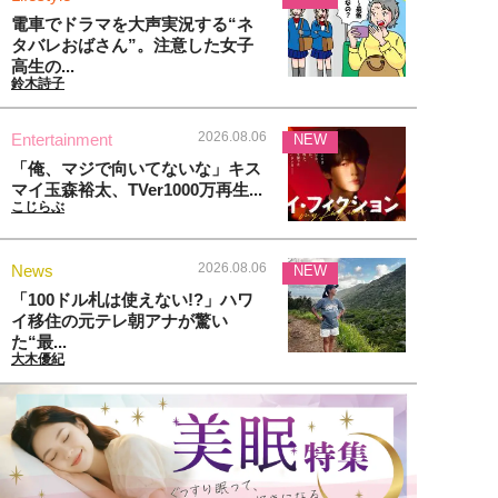
電車でドラマを大声実況する“ネ
タバレおばさん”。注意した女子
高生の...
鈴木詩子
2026.08.06
Entertainment
NEW
「俺、マジで向いてないな」キス
マイ玉森裕太、TVer1000万再生...
こじらぶ
2026.08.06
News
NEW
「100ドル札は使えない!?」ハワ
イ移住の元テレ朝アナが驚い
た“最...
大木優紀