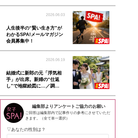
2026.06.03
人生後半の“賢い生き方”が
わかるSPA!メールマガジン
会員募集中！
2026.06.19
結婚式に新郎の元「浮気相
手」が出席。新婦の“仕返
し”で地獄絵図に…／調…