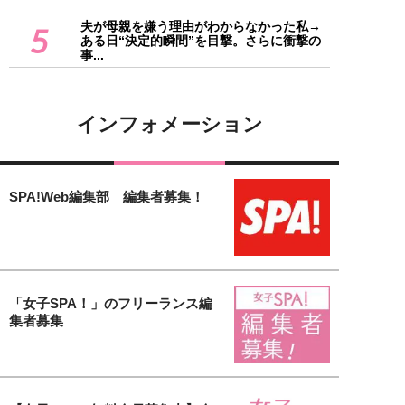
夫が母親を嫌う理由がわからなかった私→
5
ある日“決定的瞬間”を目撃。さらに衝撃の
事...
インフォメーション
SPA!Web編集部 編集者募集！
「女子SPA！」のフリーランス編
集者募集