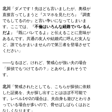
北川
「ダメです！先ほども言いましたが、奥様が
直接言ってしまうと『スマホを見ただろ』『調査
でもしてるのか』と言い争いになってしまいま
す。ここでは、『
不倫はいろんな経路でバレるん
だよ
』『既にバレてるよ』と伝えることに意味が
あるんです。共通の友人や結婚式に呼んだ友人な
ど、誰でもかまいませんので第三者を登場させて
ください」
――なるほど。けれど、警戒心が強い夫の場合
「探偵でもつけてるの？」とあやしまれそうで
す。
北川
「警戒されたとしても、こちらが探偵に依頼
した証拠を、夫が探し出すことはほぼ不可能で
す。レベル1や2の場合は、夫自身も遊びとわりき
っている場合が多いので、脅せばしばらくはおと
なしくなります」