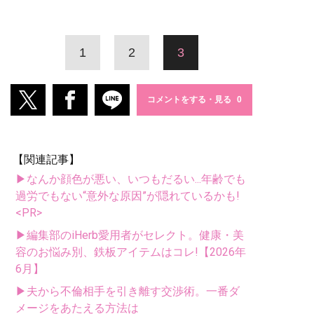
1
2
3
コメントをする・見る
【関連記事】
▶なんか顔色が悪い、いつもだるい...年齢でも
過労でもない“意外な原因”が隠れているかも!
<PR>
▶編集部のiHerb愛用者がセレクト。健康・美
容のお悩み別、鉄板アイテムはコレ!【2026年
6月】
▶夫から不倫相手を引き離す交渉術。一番ダ
メージをあたえる方法は