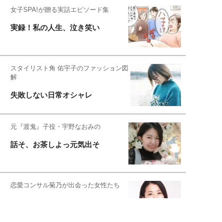
女子SPA!が贈る実話エピソード集
実録！私の人生、泣き笑い
スタイリスト角 佑宇子のファッション図
解
失敗しない日常オシャレ
元『渡鬼』子役・宇野なおみの
話そ、お茶しよっ元気出そ
恋愛コンサル菊乃が出会った女性たち
私が結婚できないワケ