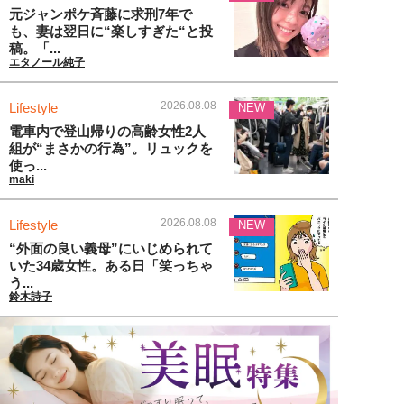
元ジャンポケ斉藤に求刑7年で
も、妻は翌日に“楽しすぎた“と投
稿。「...
エタノール純子
2026.08.08
Lifestyle
NEW
電車内で登山帰りの高齢女性2人
組が“まさかの行為”。リュックを
使っ...
maki
2026.08.08
Lifestyle
NEW
“外面の良い義母”にいじめられて
いた34歳女性。ある日「笑っちゃ
う...
鈴木詩子