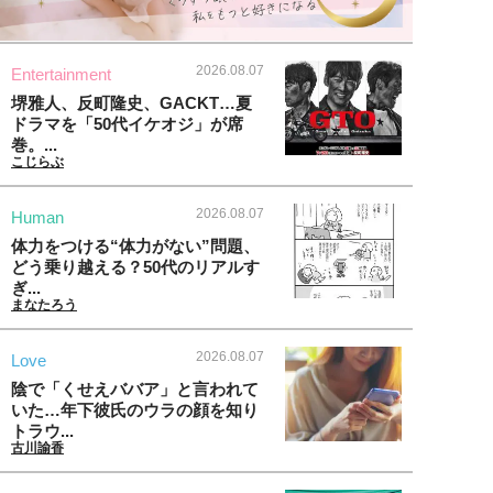
2026.08.07
Entertainment
堺雅人、反町隆史、GACKT…夏
ドラマを「50代イケオジ」が席
巻。...
こじらぶ
2026.08.07
Human
体力をつける“体力がない”問題、
どう乗り越える？50代のリアルす
ぎ...
まなたろう
2026.08.07
Love
陰で「くせえババア」と言われて
いた…年下彼氏のウラの顔を知り
トラウ...
古川諭香