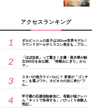
アクセスランキング
1
ダルビッシュの息子は182cm世界モデル！
ラウンドガールやミスコン美女も…プロ...
「ほぼ自炊」って驚き！女優・黒木華が献
2
立365日を全公開、「特製おにぎり」から
マ...
スタバの強力ライバルに？ 若者が「ゴンチ
3
ャ」を選ぶワケ。タピオカの次に来た“フ
ル...
甲子園の応援強制参加に、母親が猛クレー
4
ム「ネットで告発する」／びっくり体験人
気記...