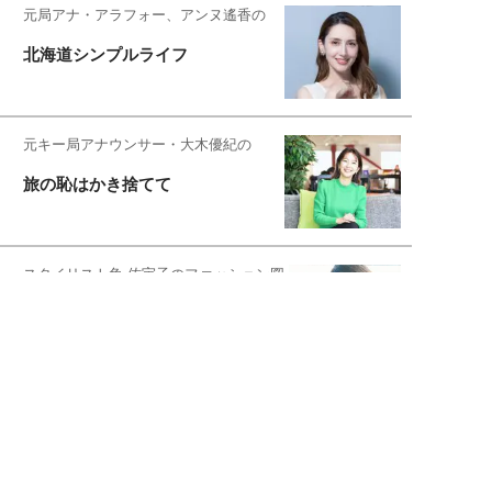
元局アナ・アラフォー、アンヌ遙香の
北海道シンプルライフ
元キー局アナウンサー・大木優紀の
旅の恥はかき捨てて
スタイリスト角 佑宇子のファッション図
解
失敗しない日常オシャレ
元『渡鬼』子役・宇野なおみの
話そ、お茶しよっ元気出そ