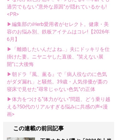
過労でもない“意外な原因”が隠れているかも!
<PR>
▶編集部のiHerb愛用者がセレクト。健康・美
容のお悩み別、鉄板アイテムはコレ!【2026年
6月】
▶「離婚したいんだよね...」夫にドッキリを仕
掛けた妻。ニヤニヤした直後、“笑えない展
開”に大後悔
▶朝ドラ『風、薫る』で「病人役なのに色気
がダダ漏れ」と騒然。39歳・人気俳優が藁の
寝床で見せた“尋常じゃない色気”の正体
▶体力をつける“体力がない”問題、どう乗り越
える?50代のリアルすぎる悩みに共感の声<漫
画>
この連載の前回記事