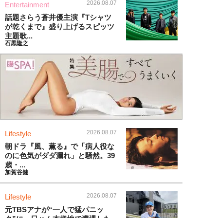
2026.08.07
Entertainment
話題さらう蒼井優主演『Tシャツ
が乾くまで』盛り上げるスピッツ
主題歌...
石黒隆之
2026.08.07
Lifestyle
朝ドラ『風、薫る』で「病人役な
のに色気がダダ漏れ」と騒然。39
歳・...
加賀谷健
2026.08.07
Lifestyle
元TBSアナが“一人で猛パニッ