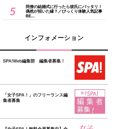
同僚の結婚式に行ったら彼氏にバッタリ！
5
偶然が招いた縁？／びっくり体験人気記事
BE...
インフォメーション
SPA!Web編集部 編集者募集！
「女子SPA！」のフリーランス編
集者募集
【女子SPA！無料会員募集中】会