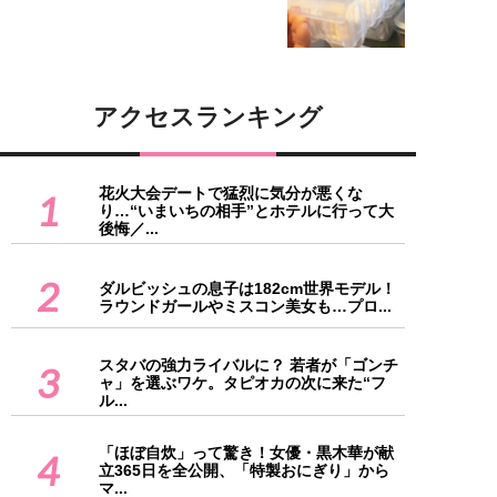
アクセスランキング
花火大会デートで猛烈に気分が悪くな
1
り…“いまいちの相手”とホテルに行って大
後悔／...
2
ダルビッシュの息子は182cm世界モデル！
ラウンドガールやミスコン美女も…プロ...
スタバの強力ライバルに？ 若者が「ゴンチ
3
ャ」を選ぶワケ。タピオカの次に来た“フ
ル...
「ほぼ自炊」って驚き！女優・黒木華が献
4
立365日を全公開、「特製おにぎり」から
マ...