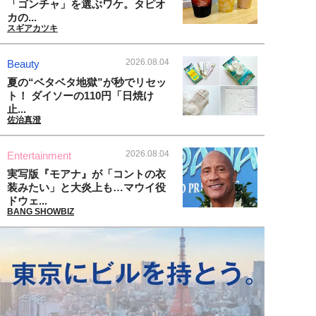
「ゴンチャ」を選ぶワケ。タピオ
カの...
スギアカツキ
2026.08.04
Beauty
夏の“ベタベタ地獄”が秒でリセッ
ト！ ダイソーの110円「日焼け
止...
佐治真澄
2026.08.04
Entertainment
実写版『モアナ』が「コントの衣
装みたい」と大炎上も…マウイ役
ドウェ...
BANG SHOWBIZ