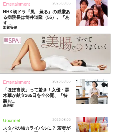
2026.08.05
Entertainment
NHK朝ドラ『風、薫る』の威厳あ
る病院長は筒井道隆（55）。『あ
す...
加賀谷健
2026.08.05
Entertainment
「ほぼ自炊」って驚き！女優・黒
木華が献立365日を全公開、「特
製お...
森美樹
2026.08.05
Gourmet
スタバの強力ライバルに？ 若者が