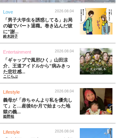
2026.08.04
Love
「男子大学生を誘惑してる」お局
の嘘でパート退職。巻き込んだ彼
に“謝...
鈴木詩子
2026.08.04
Entertainment
「ギャップで風邪ひく」山田涼
介、王道アイドルから“病みきっ
た悲壮感...
こじらぶ
2026.08.04
Lifestyle
義母が「赤ちゃんより私を優先し
て」と…産後6か月で始まった地
獄の義...
姫野桂
2026.08.04
Lifestyle