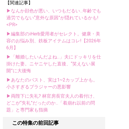
【関連記事】
▶なんか顔色が悪い、いつもだるい...年齢でも
過労でもない“意外な原因”が隠れているかも!
<PR>
▶編集部のiHerb愛用者がセレクト。健康・美
容のお悩み別、鉄板アイテムはコレ!【2026年
6月】
▶「離婚したいんだよね...」夫にドッキリを仕
掛けた妻。ニヤニヤした直後、“笑えない展
開”に大後悔
▶あなたのバスト、実は1~2カップ上かも。
小さすぎるブラジャーの悪影響
▶両陛下に失礼? 林官房長官夫人の着付け、
どこが“失礼”だったのか...「着崩れ以前の問
題」と専門家も指摘
この特集の前回記事