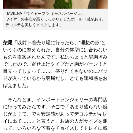
HAVIENA「ワイヤーブラ キャネルベージュ」
ワイヤーの中心が高くしっかりとしたホールド感があり、
デコルテを美しくメイクします。
柴尾
「以前下着売り場に行ったら、“理想の形”と
いうものに整えられた、自分の体型には合わない
ものを提案されたんです。私はちょっと鳩胸ぎみ
でしたので、寄せ上げタイプだと胸がバーン！と
目立ってしまって……。盛りたくもないのにパッ
ドが入っているから窮屈だし、とても違和感をお
ぼえました。
そんなとき、インポートランジェリーの専門店
に行ってみたんです。そこで『あまり盛らない感
じがよくて、でも安定感があってデコルテがキレ
イに出て……』と言うと、お店の人がサイズを測
って、いろいろな下着をチョイスしてトレイに載