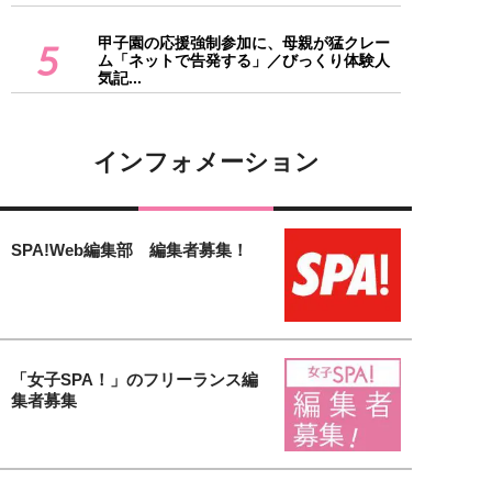
甲子園の応援強制参加に、母親が猛クレー
5
ム「ネットで告発する」／びっくり体験人
気記...
インフォメーション
SPA!Web編集部 編集者募集！
「女子SPA！」のフリーランス編
集者募集