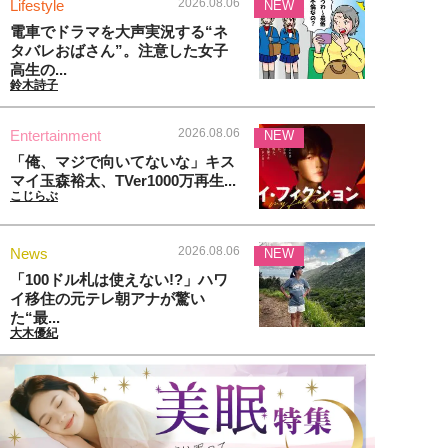
2026.08.06
Lifestyle
NEW
電車でドラマを大声実況する“ネ
タバレおばさん”。注意した女子
高生の...
鈴木詩子
2026.08.06
Entertainment
NEW
「俺、マジで向いてないな」キス
マイ玉森裕太、TVer1000万再生...
こじらぶ
2026.08.06
News
NEW
「100ドル札は使えない!?」ハワ
イ移住の元テレ朝アナが驚い
た“最...
大木優紀