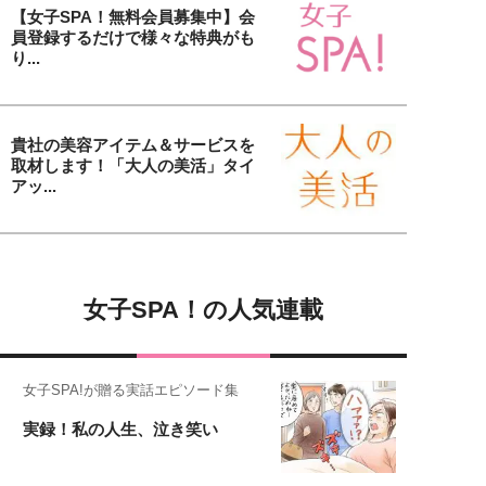
【女子SPA！無料会員募集中】会
員登録するだけで様々な特典がも
り...
貴社の美容アイテム＆サービスを
取材します！「大人の美活」タイ
アッ...
女子SPA！の人気連載
女子SPA!が贈る実話エピソード集
実録！私の人生、泣き笑い