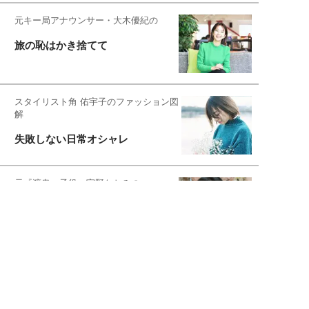
元キー局アナウンサー・大木優紀の
旅の恥はかき捨てて
スタイリスト角 佑宇子のファッション図
解
失敗しない日常オシャレ
元『渡鬼』子役・宇野なおみの
話そ、お茶しよっ元気出そ
恋愛コンサル菊乃が出会った女性たち
私が結婚できないワケ