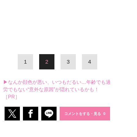
1
2
3
4
▶なんか顔色が悪い、いつもだるい…年齢でも過
労でもない“意外な原因”が隠れているかも！
［PR］
コメントをする・見る