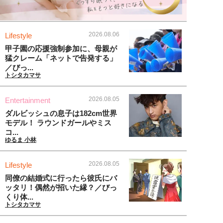
2026.08.06
Lifestyle
甲子園の応援強制参加に、母親が
猛クレーム「ネットで告発する」
／びっ...
トシタカマサ
2026.08.05
Entertainment
ダルビッシュの息子は182cm世界
モデル！ ラウンドガールやミス
コ...
ゆるま 小林
2026.08.05
Lifestyle
同僚の結婚式に行ったら彼氏にバ
ッタリ！偶然が招いた縁？／びっ
くり体...
トシタカマサ