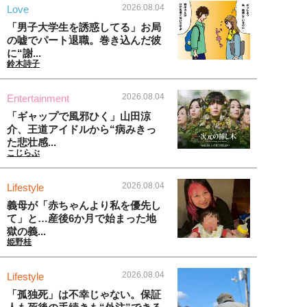
2026.08.04
Love
「男子大学生を誘惑してる」お局
の嘘でパート退職。巻き込んだ彼
に“謝...
鈴木詩子
2026.08.04
Entertainment
「ギャップで風邪ひく」山田涼
介、王道アイドルから“病みきっ
た悲壮感...
こじらぶ
2026.08.04
Lifestyle
義母が「赤ちゃんより私を優先し
て」と…産後6か月で始まった地
獄の義...
姫野桂
2026.08.04
Lifestyle
「孤独死」は不幸じゃない。保証