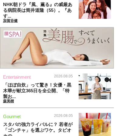
NHK朝ドラ『風、薫る』の威厳あ
る病院長は筒井道隆（55）。『あ
す...
加賀谷健
2026.08.05
Entertainment
「ほぼ自炊」って驚き！女優・黒
木華が献立365日を全公開、「特
製お...
森美樹
2026.08.05
Gourmet
スタバの強力ライバルに？ 若者が
「ゴンチャ」を選ぶワケ。タピオ
カの...