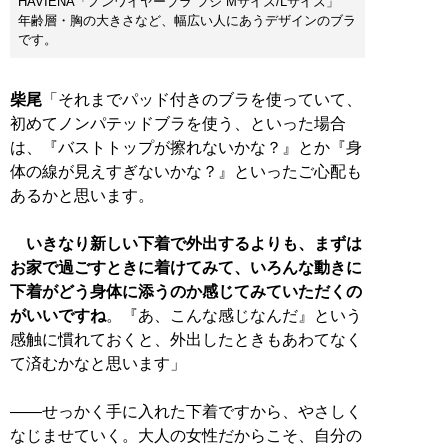
HAVIENA「ノンワイヤーブラ フジ Mサイズ/Lサイズ」
年齢層・胸の大きさなど、幅広い人にあうデザインのブラ
です。
柴尾
「それまでパッド付きのブラを使っていて、
初めてノンパテッドブラを使う、といった場合
は、『バストトップが擦れないかな？』とか『身
体の線が見えすぎないかな？』といったご心配も
あるかと思います。
いきなり新しい下着で外出するよりも、まずは
お家で過ごすときに着けてみて、いろんな動きに
下着がどう身体に添うのか感じてみていただくの
がいいですね
。『あ、こんな感じなんだ』という
感触に慣れておくと、外出したときもあわてなく
て済むかなと思います」
――せっかく手に入れた下着ですから、やさしく
なじませていく。大人の女性だからこそ、自分の