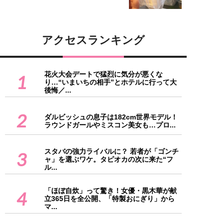
アクセスランキング
花火大会デートで猛烈に気分が悪くな
1
り…“いまいちの相手”とホテルに行って大
後悔／...
2
ダルビッシュの息子は182cm世界モデル！
ラウンドガールやミスコン美女も…プロ...
スタバの強力ライバルに？ 若者が「ゴンチ
3
ャ」を選ぶワケ。タピオカの次に来た“フ
ル...
「ほぼ自炊」って驚き！女優・黒木華が献
4
立365日を全公開、「特製おにぎり」から
マ...