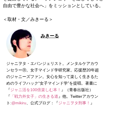
自由で豊かな社会へ」をミッションとしている。
＜取材・文／みきーる＞
みきーる
ジャニヲタ・エバンジェリスト。メンタルケアカウ
ンセラーⓇ。女子マインド学研究家。応援歴20年超
のジャニーズファン。女心を知って楽しく生きるた
めのライフハック“女子マインド学”を提唱。著書に
『
ジャニ活を100倍楽しむ本！
』（青春出版社）
『
「戦力外女子」の生きる道
』他。Twitterアカウン
ト:
@mikiru
、公式ブログ：『
ジャニヲタ刑事！
』