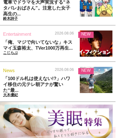
電車でドラマを大声実況する“ネ
タバレおばさん”。注意した女子
高生の...
鈴木詩子
2026.08.06
Entertainment
NEW
「俺、マジで向いてないな」キス
マイ玉森裕太、TVer1000万再生...
こじらぶ
2026.08.06
News
NEW
「100ドル札は使えない!?」ハワ
イ移住の元テレ朝アナが驚い
た“最...
大木優紀