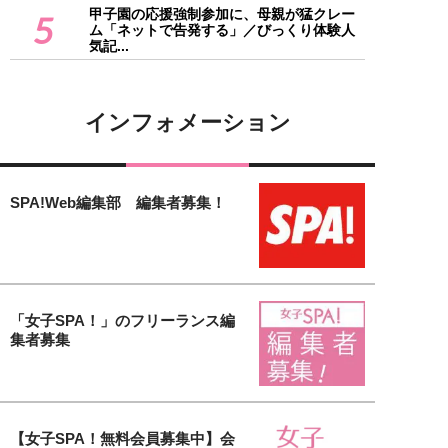
甲子園の応援強制参加に、母親が猛クレー
5
ム「ネットで告発する」／びっくり体験人
気記...
インフォメーション
SPA!Web編集部 編集者募集！
「女子SPA！」のフリーランス編
集者募集
【女子SPA！無料会員募集中】会