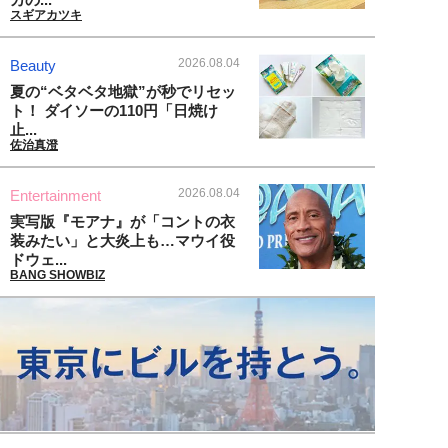
スギアカツキ
2026.08.04
Beauty
夏の“ベタベタ地獄”が秒でリセッ
ト！ ダイソーの110円「日焼け
止...
佐治真澄
2026.08.04
Entertainment
実写版『モアナ』が「コントの衣
装みたい」と大炎上も…マウイ役
ドウェ...
BANG SHOWBIZ