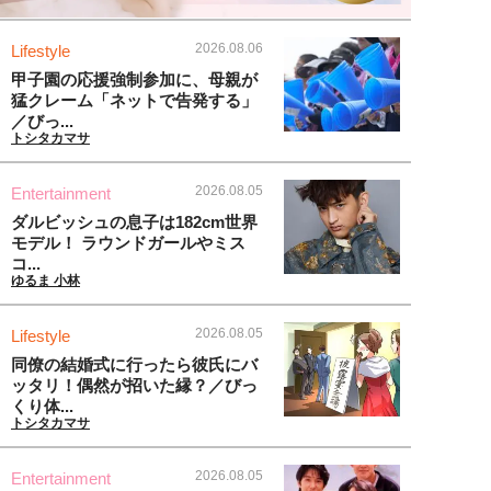
2026.08.06
Lifestyle
甲子園の応援強制参加に、母親が
猛クレーム「ネットで告発する」
／びっ...
トシタカマサ
2026.08.05
Entertainment
ダルビッシュの息子は182cm世界
モデル！ ラウンドガールやミス
コ...
ゆるま 小林
2026.08.05
Lifestyle
同僚の結婚式に行ったら彼氏にバ
ッタリ！偶然が招いた縁？／びっ
くり体...
トシタカマサ
2026.08.05
Entertainment