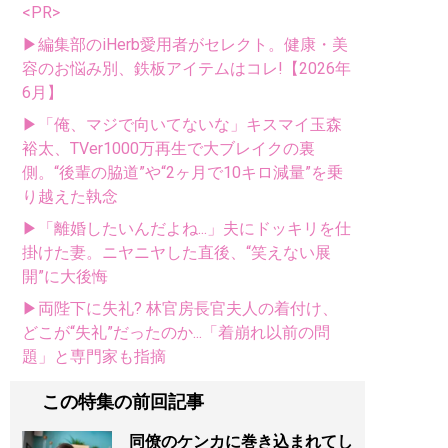
<PR>
▶編集部のiHerb愛用者がセレクト。健康・美
容のお悩み別、鉄板アイテムはコレ!【2026年
6月】
▶「俺、マジで向いてないな」キスマイ玉森
裕太、TVer1000万再生で大ブレイクの裏
側。“後輩の脇道”や“2ヶ月で10キロ減量”を乗
り越えた執念
▶「離婚したいんだよね...」夫にドッキリを仕
掛けた妻。ニヤニヤした直後、“笑えない展
開”に大後悔
▶両陛下に失礼? 林官房長官夫人の着付け、
どこが“失礼”だったのか...「着崩れ以前の問
題」と専門家も指摘
この特集の前回記事
同僚のケンカに巻き込まれてし