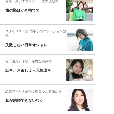
元キー局アナウンサー・大木優紀の
旅の恥はかき捨てて
スタイリスト角 佑宇子のファッション図
解
失敗しない日常オシャレ
元『渡鬼』子役・宇野なおみの
話そ、お茶しよっ元気出そ
恋愛コンサル菊乃が出会った女性たち
私が結婚できないワケ