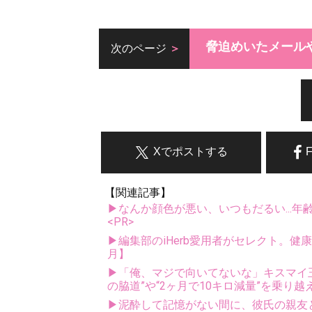
脅迫めいたメール
次のページ
Xでポストする
【関連記事】
▶なんか顔色が悪い、いつもだるい...年
<PR>
▶編集部のiHerb愛用者がセレクト。健
月】
▶「俺、マジで向いてないな」キスマイ玉森
の脇道”や“2ヶ月で10キロ減量”を乗り越
▶泥酔して記憶がない間に、彼氏の親友と