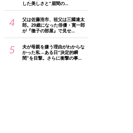
した美しさと“眉間の...
4
父は佐藤浩市、祖父は三國連太
郎。29歳になった俳優・寛一郎
が『徹子の部屋』で見せ...
5
夫が母親を嫌う理由がわからな
かった私→ある日“決定的瞬
間”を目撃。さらに衝撃の事...