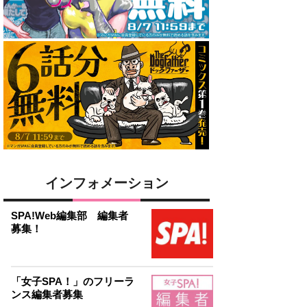
インフォメーション
SPA!Web編集部 編集者
募集！
「女子SPA！」のフリーラ
ンス編集者募集