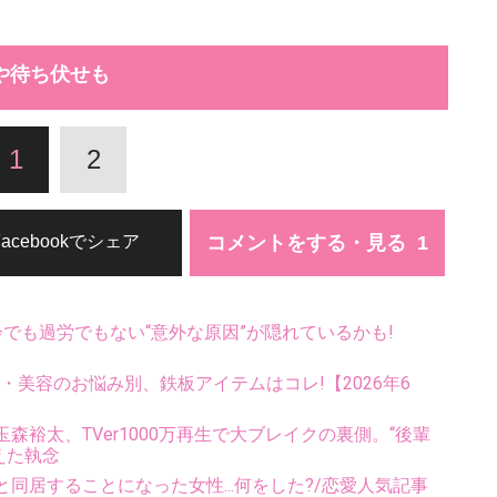
や待ち伏せも
1
2
コメントをする・見る
Facebookでシェア
齢でも過労でもない“意外な原因”が隠れているかも!
康・美容のお悩み別、鉄板アイテムはコレ!【2026年6
裕太、TVer1000万再生で大ブレイクの裏側。“後輩
えた執念
同居することになった女性...何をした?/恋愛人気記事