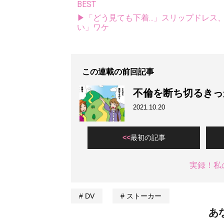
BEST
▶「どう見ても下着...」スリップドレ
い」ワケ
この連載の前回記事
不倫を断ち切るきっ
2021.10.20
最初の記事
実録！私
DV
ストーカー
あ