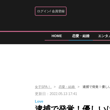
ログイン
会員登録
HOME
恋愛・結婚
エンタ
女子SPA！
恋愛・結婚
逮捕で発覚！優し
更新日：2022.05.13 17:41
Love
逮捕で発覚！優しい