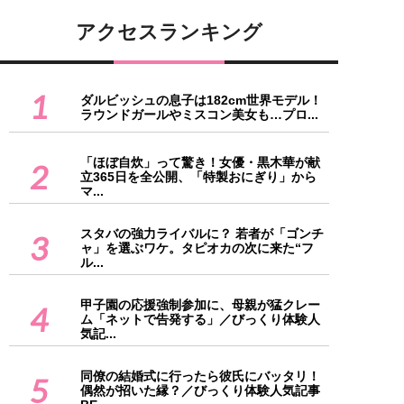
アクセスランキング
1
ダルビッシュの息子は182cm世界モデル！
ラウンドガールやミスコン美女も…プロ...
「ほぼ自炊」って驚き！女優・黒木華が献
2
立365日を全公開、「特製おにぎり」から
マ...
スタバの強力ライバルに？ 若者が「ゴンチ
3
ャ」を選ぶワケ。タピオカの次に来た“フ
ル...
甲子園の応援強制参加に、母親が猛クレー
4
ム「ネットで告発する」／びっくり体験人
気記...
同僚の結婚式に行ったら彼氏にバッタリ！
5
偶然が招いた縁？／びっくり体験人気記事