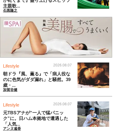
が乾くまで』盛り上げるスピッツ
主題歌...
石黒隆之
2026.08.07
Lifestyle
朝ドラ『風、薫る』で「病人役な
のに色気がダダ漏れ」と騒然。39
歳・...
加賀谷健
2026.08.07
Lifestyle
元TBSアナが“一人で猛パニッ
ク”に。日ハム本拠地で遭遇した
「人気...
アンヌ遙香