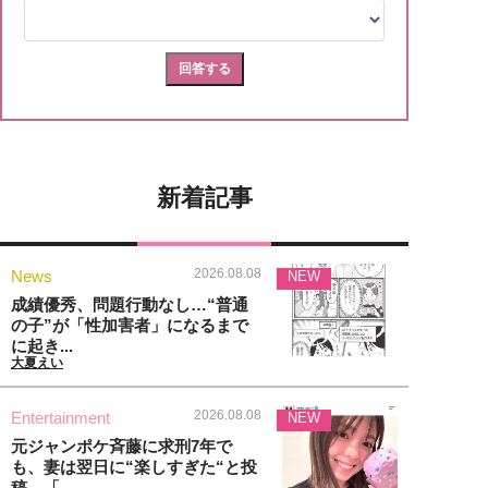
新着記事
2026.08.08
News
NEW
成績優秀、問題行動なし…“普通
の子”が「性加害者」になるまで
に起き...
大夏えい
2026.08.08
Entertainment
NEW
元ジャンポケ斉藤に求刑7年で
も、妻は翌日に“楽しすぎた“と投
稿。「...