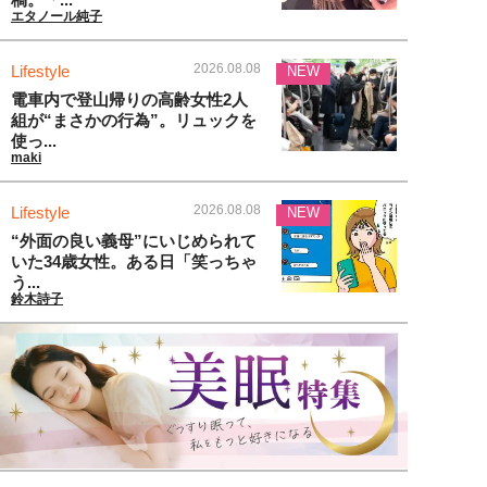
エタノール純子
2026.08.08
Lifestyle
NEW
電車内で登山帰りの高齢女性2人
組が“まさかの行為”。リュックを
使っ...
maki
2026.08.08
Lifestyle
NEW
“外面の良い義母”にいじめられて
いた34歳女性。ある日「笑っちゃ
う...
鈴木詩子