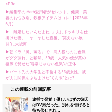
<PR>
▶編集部のiHerb愛用者がセレクト。健康・美
容のお悩み別、鉄板アイテムはコレ!【2026年
6月】
▶「離婚したいんだよね...」夫にドッキリを仕
掛けた妻。ニヤニヤした直後、“笑えない展
開”に大後悔
▶朝ドラ『風、薫る』で「病人役なのに色気
がダダ漏れ」と騒然。39歳・人気俳優が藁の
寝床で見せた“尋常じゃない色気”の正体
▶パート先の大学生と不倫する33歳女性。彼
が夫に関係をぶちまけた“てん末”とは?
この連載の前回記事
逮捕で発覚！優しいはずの彼氏
はDV男だった。別れを告げると
待ち伏せされ…