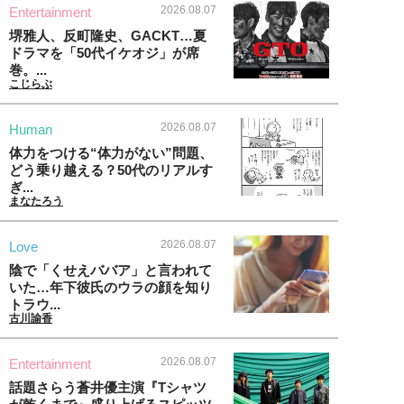
2026.08.07
Entertainment
堺雅人、反町隆史、GACKT…夏
ドラマを「50代イケオジ」が席
巻。...
こじらぶ
2026.08.07
Human
体力をつける“体力がない”問題、
どう乗り越える？50代のリアルす
ぎ...
まなたろう
2026.08.07
Love
陰で「くせえババア」と言われて
いた…年下彼氏のウラの顔を知り
トラウ...
古川諭香
2026.08.07
Entertainment
話題さらう蒼井優主演『Tシャツ