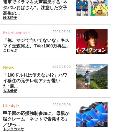
電車でドラマを大声実況する“ネ
タバレおばさん”。注意した女子
高生の...
鈴木詩子
2026.08.06
Entertainment
「俺、マジで向いてないな」キス
マイ玉森裕太、TVer1000万再生...
こじらぶ
2026.08.06
News
「100ドル札は使えない!?」ハワ
イ移住の元テレ朝アナが驚い
た“最...
大木優紀
2026.08.06
Lifestyle
甲子園の応援強制参加に、母親が
猛クレーム「ネットで告発する」
／びっ...
トシタカマサ