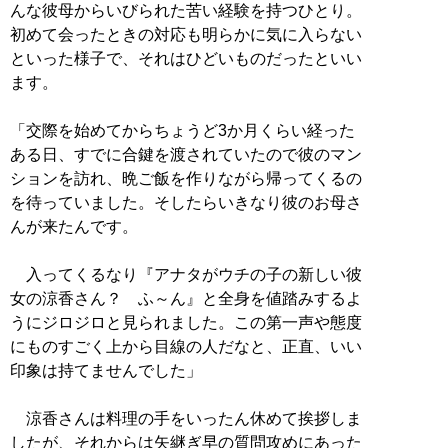
んな彼母からいびられた苦い経験を持つひとり。
初めて会ったときの対応も明らかに気に入らない
といった様子で、それはひどいものだったといい
ます。
「交際を始めてからちょうど3か月くらい経った
ある日、すでに合鍵を渡されていたので彼のマン
ションを訪れ、晩ご飯を作りながら帰ってくるの
を待っていました。そしたらいきなり彼のお母さ
んが来たんです。
入ってくるなり『アナタがウチの子の新しい彼
女の涼香さん？ ふ～ん』と全身を値踏みするよ
うにジロジロと見られました。この第一声や態度
にものすごく上から目線の人だなと、正直、いい
印象は持てませんでした」
涼香さんは料理の手をいったん休めて挨拶しま
したが、それからは矢継ぎ早の質問攻めにあった