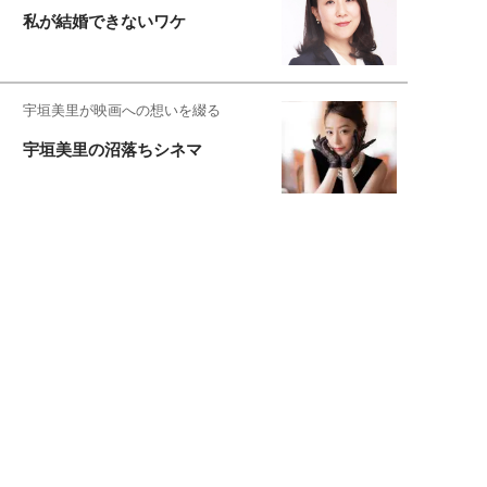
私が結婚できないワケ
宇垣美里が映画への想いを綴る
宇垣美里の沼落ちシネマ
松本穂香が映画愛を語ります
銀幕ロンリーガール
猫バカライターがおくる
今日のにゃんこタイム