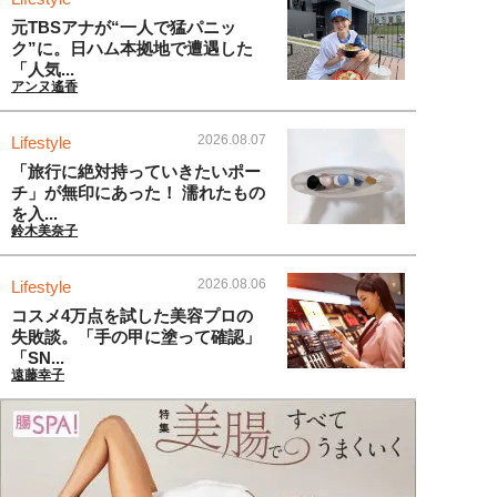
元TBSアナが“一人で猛パニッ
ク”に。日ハム本拠地で遭遇した
「人気...
アンヌ遙香
2026.08.07
Lifestyle
「旅行に絶対持っていきたいポー
チ」が無印にあった！ 濡れたもの
を入...
鈴木美奈子
2026.08.06
Lifestyle
コスメ4万点を試した美容プロの
失敗談。「手の甲に塗って確認」
「SN...
遠藤幸子