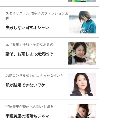
スタイリスト角 佑宇子のファッション図
解
失敗しない日常オシャレ
元『渡鬼』子役・宇野なおみの
話そ、お茶しよっ元気出そ
恋愛コンサル菊乃が出会った女性たち
私が結婚できないワケ
宇垣美里が映画への想いを綴る
宇垣美里の沼落ちシネマ