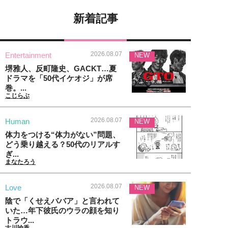
新着記事
2026.08.07
Entertainment
NEW
堺雅人、反町隆史、GACKT…夏
ドラマを「50代イケオジ」が席
巻。...
こじらぶ
2026.08.07
Human
NEW
体力をつける“体力がない”問題、
どう乗り越える？50代のリアルす
ぎ...
まなたろう
2026.08.07
Love
NEW
陰で「くせえババア」と言われて
いた…年下彼氏のウラの顔を知り
トラウ...