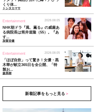
くり体...
トシタカマサ
2026.08.05
Entertainment
NHK朝ドラ『風、薫る』の威厳あ
る病院長は筒井道隆（55）。『あ
す...
加賀谷健
2026.08.05
Entertainment
「ほぼ自炊」って驚き！女優・黒
木華が献立365日を全公開、「特
製お...
森美樹
新着記事をもっと見る