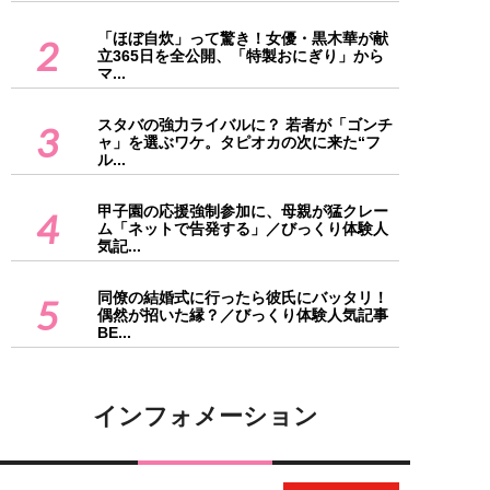
「ほぼ自炊」って驚き！女優・黒木華が献
2
立365日を全公開、「特製おにぎり」から
マ...
スタバの強力ライバルに？ 若者が「ゴンチ
3
ャ」を選ぶワケ。タピオカの次に来た“フ
ル...
甲子園の応援強制参加に、母親が猛クレー
4
ム「ネットで告発する」／びっくり体験人
気記...
同僚の結婚式に行ったら彼氏にバッタリ！
5
偶然が招いた縁？／びっくり体験人気記事
BE...
インフォメーション