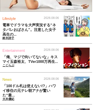
2026.08.06
Lifestyle
電車でドラマを大声実況する“ネ
タバレおばさん”。注意した女子
高生の...
鈴木詩子
2026.08.06
Entertainment
「俺、マジで向いてないな」キス
マイ玉森裕太、TVer1000万再生...
こじらぶ
2026.08.06
News
「100ドル札は使えない!?」ハワ
イ移住の元テレ朝アナが驚い
た“最...
大木優紀