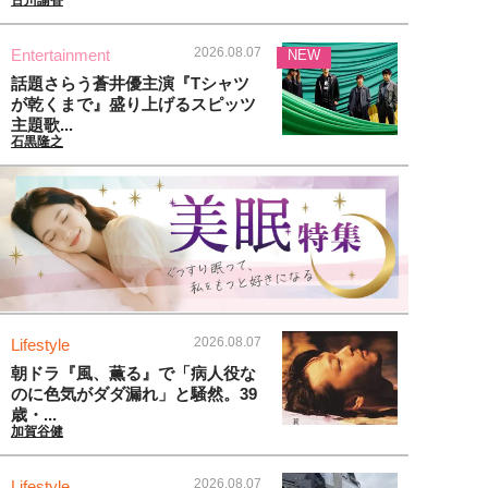
古川諭香
2026.08.07
Entertainment
NEW
話題さらう蒼井優主演『Tシャツ
が乾くまで』盛り上げるスピッツ
主題歌...
石黒隆之
2026.08.07
Lifestyle
朝ドラ『風、薫る』で「病人役な
のに色気がダダ漏れ」と騒然。39
歳・...
加賀谷健
2026.08.07
Lifestyle