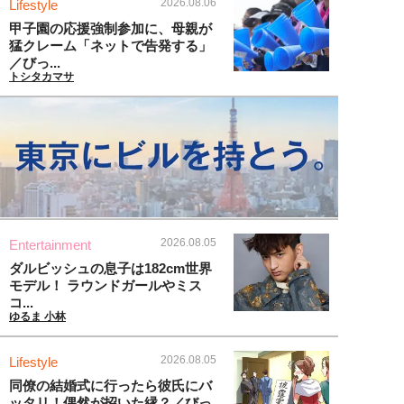
2026.08.06
Lifestyle
甲子園の応援強制参加に、母親が
猛クレーム「ネットで告発する」
／びっ...
トシタカマサ
2026.08.05
Entertainment
ダルビッシュの息子は182cm世界
モデル！ ラウンドガールやミス
コ...
ゆるま 小林
2026.08.05
Lifestyle
同僚の結婚式に行ったら彼氏にバ
ッタリ！偶然が招いた縁？／びっ