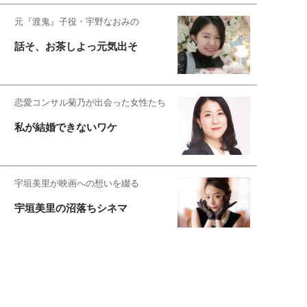
元『渡鬼』子役・宇野なおみの
話そ、お茶しよっ元気出そ
恋愛コンサル菊乃が出会った女性たち
私が結婚できないワケ
宇垣美里が映画への想いを綴る
宇垣美里の沼落ちシネマ
松本穂香が映画愛を語ります
銀幕ロンリーガール