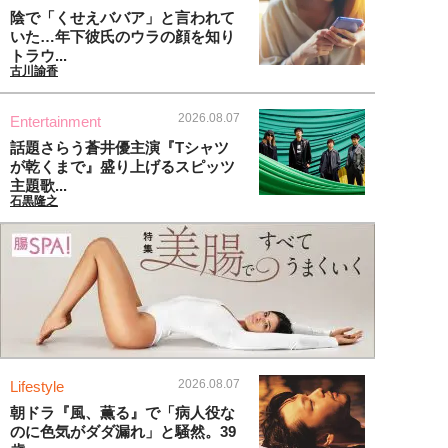
陰で「くせえババア」と言われて
いた…年下彼氏のウラの顔を知り
トラウ...
古川諭香
2026.08.07
Entertainment
話題さらう蒼井優主演『Tシャツ
が乾くまで』盛り上げるスピッツ
主題歌...
石黒隆之
2026.08.07
Lifestyle
朝ドラ『風、薫る』で「病人役な
のに色気がダダ漏れ」と騒然。39