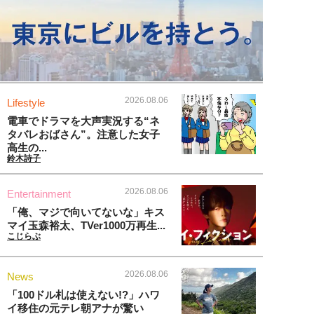
2026.08.06
Lifestyle
電車でドラマを大声実況する“ネ
タバレおばさん”。注意した女子
高生の...
鈴木詩子
2026.08.06
Entertainment
「俺、マジで向いてないな」キス
マイ玉森裕太、TVer1000万再生...
こじらぶ
2026.08.06
News
「100ドル札は使えない!?」ハワ
イ移住の元テレ朝アナが驚い