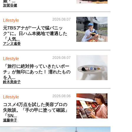
歳・...
加賀谷健
2026.08.07
Lifestyle
元TBSアナが“一人で猛パニッ
ク”に。日ハム本拠地で遭遇した
「人気...
アンヌ遙香
2026.08.07
Lifestyle
「旅行に絶対持っていきたいポー
チ」が無印にあった！ 濡れたもの
を入...
鈴木美奈子
2026.08.06
Lifestyle
コスメ4万点を試した美容プロの
失敗談。「手の甲に塗って確認」
「SN...
遠藤幸子