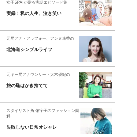
女子SPA!が贈る実話エピソード集
実録！私の人生、泣き笑い
元局アナ・アラフォー、アンヌ遙香の
北海道シンプルライフ
元キー局アナウンサー・大木優紀の
旅の恥はかき捨てて
スタイリスト角 佑宇子のファッション図
解
失敗しない日常オシャレ