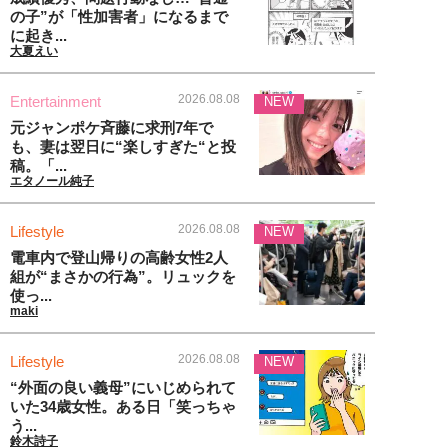
の子”が「性加害者」になるまで
に起き...
大夏えい
2026.08.08
Entertainment
NEW
元ジャンポケ斉藤に求刑7年で
も、妻は翌日に“楽しすぎた“と投
稿。「...
エタノール純子
2026.08.08
Lifestyle
NEW
電車内で登山帰りの高齢女性2人
組が“まさかの行為”。リュックを
使っ...
maki
2026.08.08
Lifestyle
NEW
“外面の良い義母”にいじめられて
いた34歳女性。ある日「笑っちゃ
う...
鈴木詩子