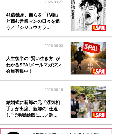
2026.03.27
41歳独身、自らを「汚物」
と蔑む営業マンの日々を追
う／『シジュウカラ…
2026.06.03
人生後半の“賢い生き方”が
わかるSPA!メールマガジン
会員募集中！
2026.06.19
結婚式に新郎の元「浮気相
手」が出席。新婦の“仕返
し”で地獄絵図に…／調…