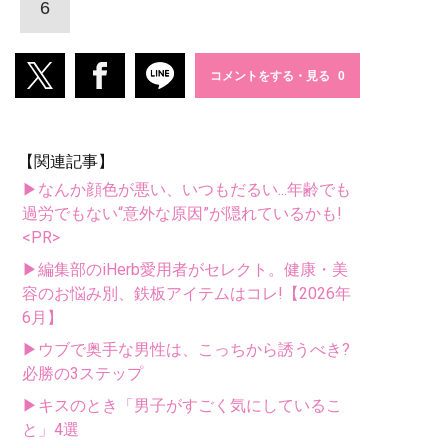
6
コメントをする・見る
【関連記事】
▶なんか顔色が悪い、いつもだるい...年齢でも
過労でもない“意外な原因”が隠れているかも!
<PR>
▶編集部のiHerb愛用者がセレクト。健康・美
容のお悩み別、鉄板アイテムはコレ!【2026年
6月】
▶ウブで奥手な男性は、こっちから誘うべき?
必勝の3ステップ
▶キスのとき「男子がすごく気にしているこ
と」4選