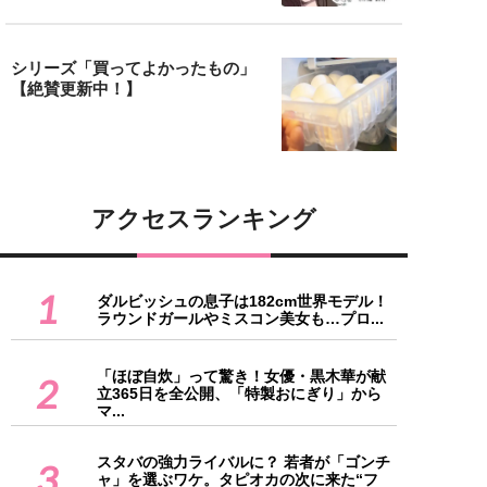
シリーズ「買ってよかったもの」
【絶賛更新中！】
アクセスランキング
1
ダルビッシュの息子は182cm世界モデル！
ラウンドガールやミスコン美女も…プロ...
「ほぼ自炊」って驚き！女優・黒木華が献
2
立365日を全公開、「特製おにぎり」から
マ...
スタバの強力ライバルに？ 若者が「ゴンチ
3
ャ」を選ぶワケ。タピオカの次に来た“フ