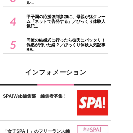
ル...
甲子園の応援強制参加に、母親が猛クレー
4
ム「ネットで告発する」／びっくり体験人
気記...
同僚の結婚式に行ったら彼氏にバッタリ！
5
偶然が招いた縁？／びっくり体験人気記事
BE...
インフォメーション
SPA!Web編集部 編集者募集！
「女子SPA！」のフリーランス編