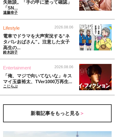
失敗談。「手の甲に塗って確認」
「SN...
遠藤幸子
2026.08.06
Lifestyle
電車でドラマを大声実況する“ネ
タバレおばさん”。注意した女子
高生の...
鈴木詩子
2026.08.06
Entertainment
「俺、マジで向いてないな」キス
マイ玉森裕太、TVer1000万再生...
こじらぶ
新着記事をもっと見る