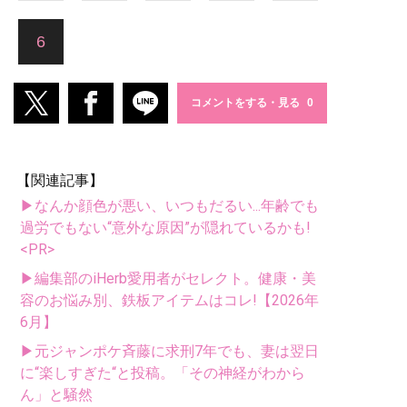
6
コメントをする・見る
【関連記事】
▶なんか顔色が悪い、いつもだるい...年齢でも
過労でもない“意外な原因”が隠れているかも!
<PR>
▶編集部のiHerb愛用者がセレクト。健康・美
容のお悩み別、鉄板アイテムはコレ!【2026年
6月】
▶元ジャンポケ斉藤に求刑7年でも、妻は翌日
に“楽しすぎた“と投稿。「その神経がわから
ん」と騒然