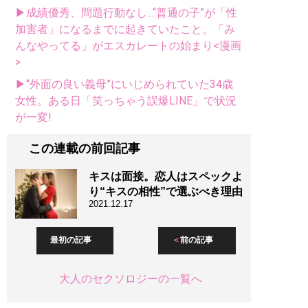
▶成績優秀、問題行動なし...“普通の子”が「性
加害者」になるまでに起きていたこと。「み
んなやってる」がエスカレートの始まり<漫画
>
▶“外面の良い義母”にいじめられていた34歳
女性。ある日「笑っちゃう誤爆LINE」で状況
が一変!
この連載の前回記事
キスは面接。恋人はスペックよ
り“キスの相性”で選ぶべき理由
2021.12.17
最初の記事
前の記事
大人のセクソロジーの一覧へ