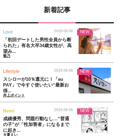
新着記事
2026.08.08
Love
NEW
「初回デートした男性全員から断
られた」有名大卒34歳女性が、高
望み...
菊乃
2026.08.08
Lifestyle
NEW
スシローが10％還元に！「au
PAY」で今すぐ使いたい“最新お
得...
井上ポイント
2026.08.08
News
NEW
成績優秀、問題行動なし…“普通
の子”が「性加害者」になるまで
に起き...
大夏えい