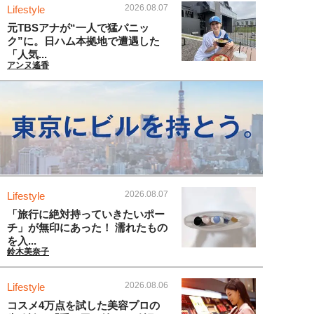
2026.08.07
Lifestyle
元TBSアナが“一人で猛パニッ
ク”に。日ハム本拠地で遭遇した
「人気...
アンヌ遙香
2026.08.07
Lifestyle
「旅行に絶対持っていきたいポー
チ」が無印にあった！ 濡れたもの
を入...
鈴木美奈子
2026.08.06
Lifestyle
コスメ4万点を試した美容プロの