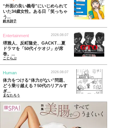
“外面の良い義母”にいじめられて
いた34歳女性。ある日「笑っちゃ
う...
鈴木詩子
2026.08.07
Entertainment
堺雅人、反町隆史、GACKT…夏
ドラマを「50代イケオジ」が席
巻。...
こじらぶ
2026.08.07
Human
体力をつける“体力がない”問題、
どう乗り越える？50代のリアルす
ぎ...
まなたろう