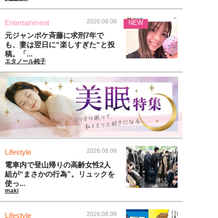
2026.08.08
Entertainment
NEW
元ジャンポケ斉藤に求刑7年で
も、妻は翌日に“楽しすぎた“と投
稿。「...
エタノール純子
2026.08.08
Lifestyle
電車内で登山帰りの高齢女性2人
組が“まさかの行為”。リュックを
使っ...
maki
2026.08.08
Lifestyle