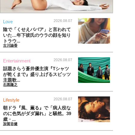
2026.08.07
Love
陰で「くせえババア」と言われて
いた…年下彼氏のウラの顔を知り
トラウ...
古川諭香
2026.08.07
Entertainment
話題さらう蒼井優主演『Tシャツ
が乾くまで』盛り上げるスピッツ
主題歌...
石黒隆之
2026.08.07
Lifestyle
朝ドラ『風、薫る』で「病人役な
のに色気がダダ漏れ」と騒然。39
歳・...
加賀谷健