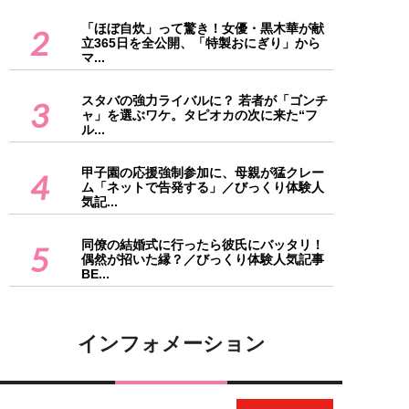
「ほぼ自炊」って驚き！女優・黒木華が献
2
立365日を全公開、「特製おにぎり」から
マ...
スタバの強力ライバルに？ 若者が「ゴンチ
3
ャ」を選ぶワケ。タピオカの次に来た“フ
ル...
甲子園の応援強制参加に、母親が猛クレー
4
ム「ネットで告発する」／びっくり体験人
気記...
同僚の結婚式に行ったら彼氏にバッタリ！
5
偶然が招いた縁？／びっくり体験人気記事
BE...
インフォメーション