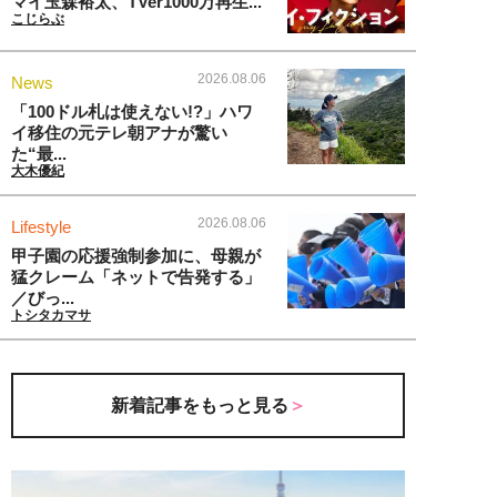
マイ玉森裕太、TVer1000万再生...
こじらぶ
2026.08.06
News
「100ドル札は使えない!?」ハワ
イ移住の元テレ朝アナが驚い
た“最...
大木優紀
2026.08.06
Lifestyle
甲子園の応援強制参加に、母親が
猛クレーム「ネットで告発する」
／びっ...
トシタカマサ
新着記事をもっと見る