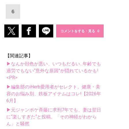
6
コメントをする・見る
【関連記事】
▶なんか顔色が悪い、いつもだるい...年齢でも
過労でもない“意外な原因”が隠れているかも!
<PR>
▶編集部のiHerb愛用者がセレクト。健康・美
容のお悩み別、鉄板アイテムはコレ!【2026年
6月】
▶元ジャンポケ斉藤に求刑7年でも、妻は翌日
に“楽しすぎた“と投稿。「その神経がわから
ん」と騒然