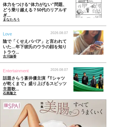
体力をつける“体力がない”問題、
どう乗り越える？50代のリアルす
ぎ...
まなたろう
2026.08.07
Love
陰で「くせえババア」と言われて
いた…年下彼氏のウラの顔を知り
トラウ...
古川諭香
2026.08.07
Entertainment
話題さらう蒼井優主演『Tシャツ
が乾くまで』盛り上げるスピッツ
主題歌...
石黒隆之