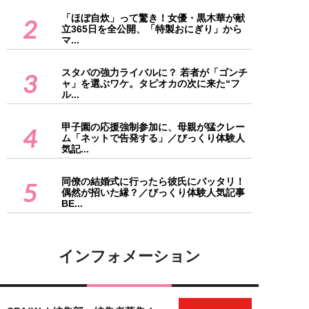
「ほぼ自炊」って驚き！女優・黒木華が献
2
立365日を全公開、「特製おにぎり」から
マ...
スタバの強力ライバルに？ 若者が「ゴンチ
3
ャ」を選ぶワケ。タピオカの次に来た“フ
ル...
甲子園の応援強制参加に、母親が猛クレー
4
ム「ネットで告発する」／びっくり体験人
気記...
同僚の結婚式に行ったら彼氏にバッタリ！
5
偶然が招いた縁？／びっくり体験人気記事
BE...
インフォメーション