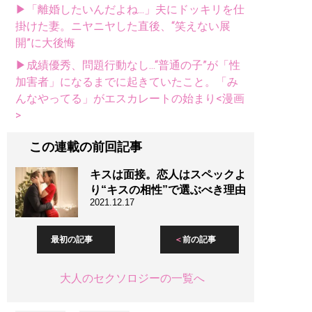
▶「離婚したいんだよね...」夫にドッキリを仕
掛けた妻。ニヤニヤした直後、“笑えない展
開”に大後悔
▶成績優秀、問題行動なし...“普通の子”が「性
加害者」になるまでに起きていたこと。「み
んなやってる」がエスカレートの始まり<漫画
>
この連載の前回記事
キスは面接。恋人はスペックよ
り“キスの相性”で選ぶべき理由
2021.12.17
最初の記事
前の記事
大人のセクソロジーの一覧へ