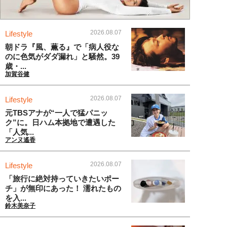
2026.08.07
Lifestyle
朝ドラ『風、薫る』で「病人役な
のに色気がダダ漏れ」と騒然。39
歳・...
加賀谷健
2026.08.07
Lifestyle
元TBSアナが“一人で猛パニッ
ク”に。日ハム本拠地で遭遇した
「人気...
アンヌ遙香
2026.08.07
Lifestyle
「旅行に絶対持っていきたいポー
チ」が無印にあった！ 濡れたもの
を入...
鈴木美奈子