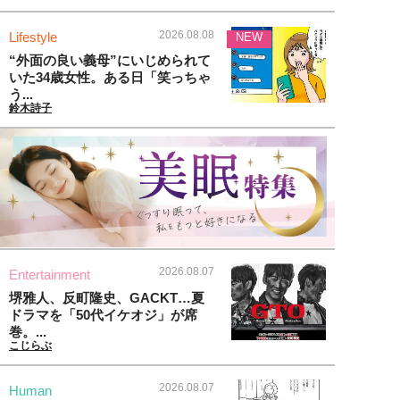
2026.08.08
Lifestyle
NEW
“外面の良い義母”にいじめられて
いた34歳女性。ある日「笑っちゃ
う...
鈴木詩子
2026.08.07
Entertainment
堺雅人、反町隆史、GACKT…夏
ドラマを「50代イケオジ」が席
巻。...
こじらぶ
2026.08.07
Human