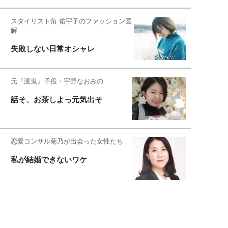
スタイリスト角 佑宇子のファッション図
解
失敗しない日常オシャレ
元『渡鬼』子役・宇野なおみの
話そ、お茶しよっ元気出そ
恋愛コンサル菊乃が出会った女性たち
私が結婚できないワケ
宇垣美里が映画への想いを綴る
宇垣美里の沼落ちシネマ