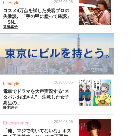
2026.08.06
Lifestyle
コスメ4万点を試した美容プロの
失敗談。「手の甲に塗って確認」
「SN...
遠藤幸子
2026.08.06
Lifestyle
電車でドラマを大声実況する“ネ
タバレおばさん”。注意した女子
高生の...
鈴木詩子
2026.08.06
Entertainment
「俺、マジで向いてないな」キス