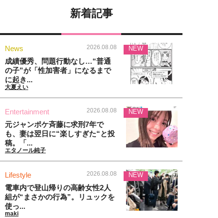
新着記事
2026.08.08
News
NEW
成績優秀、問題行動なし…“普通
の子”が「性加害者」になるまで
に起き...
大夏えい
2026.08.08
Entertainment
NEW
元ジャンポケ斉藤に求刑7年で
も、妻は翌日に“楽しすぎた“と投
稿。「...
エタノール純子
2026.08.08
Lifestyle
NEW
電車内で登山帰りの高齢女性2人
組が“まさかの行為”。リュックを
使っ...
maki