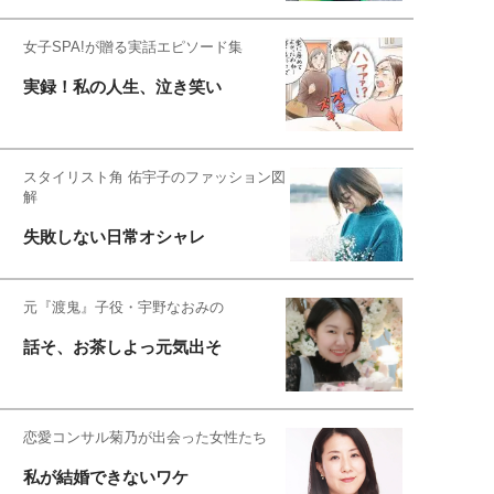
女子SPA!が贈る実話エピソード集
実録！私の人生、泣き笑い
スタイリスト角 佑宇子のファッション図
解
失敗しない日常オシャレ
元『渡鬼』子役・宇野なおみの
話そ、お茶しよっ元気出そ
恋愛コンサル菊乃が出会った女性たち
私が結婚できないワケ