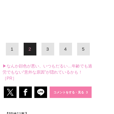
1
2
3
4
5
▶なんか顔色が悪い、いつもだるい…年齢でも過
労でもない“意外な原因”が隠れているかも！
［PR］
コメントをする・見る