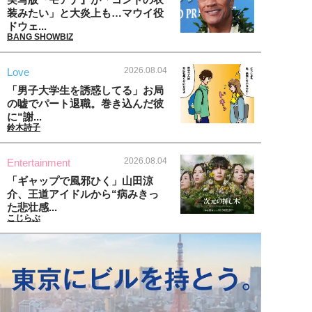
装みたい」と大炎上も…マウイ役
ドウェ...
BANG SHOWBIZ
2026.08.04
Love
「男子大学生を誘惑してる」お局
の嘘でパート退職。巻き込んだ彼
に“謝...
鈴木詩子
2026.08.04
Entertainment
「ギャップで風邪ひく」山田涼
介、王道アイドルから“病みきっ
た悲壮感...
こじらぶ