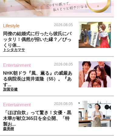
2026.08.05
Lifestyle
同僚の結婚式に行ったら彼氏にバ
ッタリ！偶然が招いた縁？／びっ
くり体...
トシタカマサ
2026.08.05
Entertainment
NHK朝ドラ『風、薫る』の威厳あ
る病院長は筒井道隆（55）。『あ
す...
加賀谷健
2026.08.05
Entertainment
「ほぼ自炊」って驚き！女優・黒
木華が献立365日を全公開、「特
製お...
森美樹