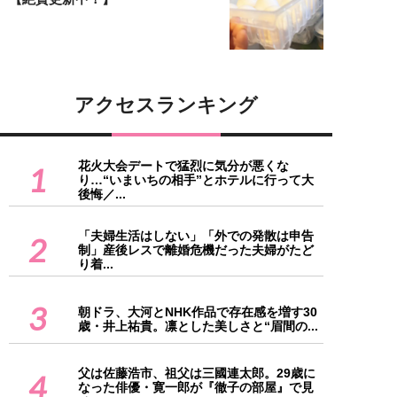
アクセスランキング
花火大会デートで猛烈に気分が悪くな
1
り…“いまいちの相手”とホテルに行って大
後悔／...
「夫婦生活はしない」「外での発散は申告
2
制」産後レスで離婚危機だった夫婦がたど
り着...
3
朝ドラ、大河とNHK作品で存在感を増す30
歳・井上祐貴。凛とした美しさと“眉間の...
父は佐藤浩市、祖父は三國連太郎。29歳に
4
なった俳優・寛一郎が『徹子の部屋』で見