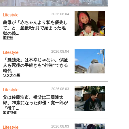
2026.08.04
Lifestyle
義母が「赤ちゃんより私を優先し
て」と…産後6か月で始まった地
獄の義...
姫野桂
2026.08.04
Lifestyle
「孤独死」は不幸じゃない。保証
人も死後の手続きも“外注”できる
時代...
ワタナベ薫
2026.08.03
Lifestyle
父は佐藤浩市、祖父は三國連太
郎。29歳になった俳優・寛一郎が
『徹子...
加賀谷健
2026.08.03
Lifestyle