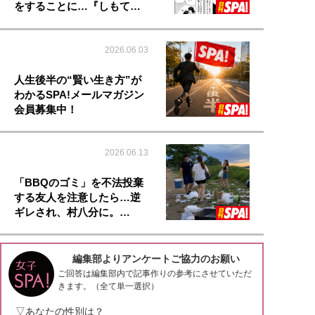
をすることに…『しもて…
2026.06.03
人生後半の“賢い生き方”が
わかるSPA!メールマガジン
会員募集中！
2026.06.13
「BBQのゴミ」を不法投棄
する友人を注意したら…逆
ギレされ、村八分に。…