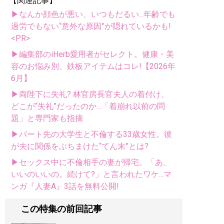
【関連記事】
▶なんか顔色が悪い、いつもだるい...年齢でも
過労でもない“意外な原因”が隠れているかも!
<PR>
▶編集部のiHerb愛用者がセレクト。健康・美
容のお悩み別、鉄板アイテムはコレ!【2026年
6月】
▶両陛下に失礼? 林官房長官夫人の着付け、
どこが“失礼”だったのか...「着崩れ以前の問
題」と専門家も指摘
▶パート先の大学生と不倫する33歳女性。彼
が夫に関係をぶちまけた“てん末”とは?
▶セックス中に不倫相手の妻が帰宅。「あ、
いいのいいの。続けて?」と言われたワケ...マ
ンガ『人妻A』3話を無料公開!
この特集の前回記事