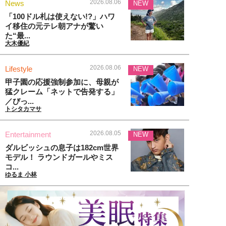
2026.08.06
News
NEW
「100ドル札は使えない!?」ハワ
イ移住の元テレ朝アナが驚い
た“最...
大木優紀
2026.08.06
Lifestyle
NEW
甲子園の応援強制参加に、母親が
猛クレーム「ネットで告発する」
／びっ...
トシタカマサ
2026.08.05
Entertainment
NEW
ダルビッシュの息子は182cm世界
モデル！ ラウンドガールやミス
コ...
ゆるま 小林