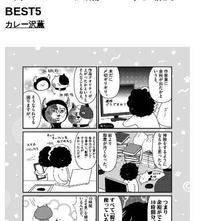
BEST5
カレー沢薫