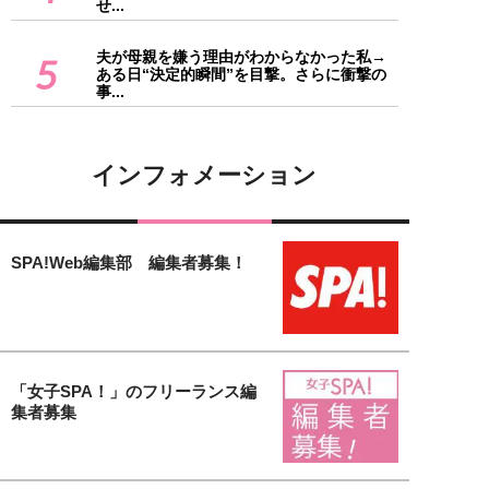
せ...
夫が母親を嫌う理由がわからなかった私→
5
ある日“決定的瞬間”を目撃。さらに衝撃の
事...
インフォメーション
SPA!Web編集部 編集者募集！
「女子SPA！」のフリーランス編
集者募集