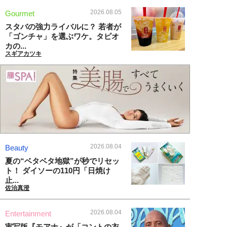
2026.08.05
Gourmet
スタバの強力ライバルに？ 若者が
「ゴンチャ」を選ぶワケ。タピオ
カの...
スギアカツキ
2026.08.04
Beauty
夏の“ベタベタ地獄”が秒でリセッ
ト！ ダイソーの110円「日焼け
止...
佐治真澄
2026.08.04
Entertainment
実写版『モアナ』が「コントの衣