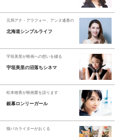
元局アナ・アラフォー、アンヌ遙香の
北海道シンプルライフ
宇垣美里が映画への想いを綴る
宇垣美里の沼落ちシネマ
松本穂香が映画愛を語ります
銀幕ロンリーガール
猫バカライターがおくる