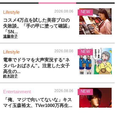
2026.08.06
Lifestyle
NEW
コスメ4万点を試した美容プロの
失敗談。「手の甲に塗って確認」
「SN...
遠藤幸子
2026.08.06
Lifestyle
NEW
電車でドラマを大声実況する“ネ
タバレおばさん”。注意した女子
高生の...
鈴木詩子
2026.08.06
Entertainment
NEW
「俺、マジで向いてないな」キス
マイ玉森裕太、TVer1000万再生...
こじらぶ
2026.08.06
News
NEW
「100ドル札は使えない!?」ハワ