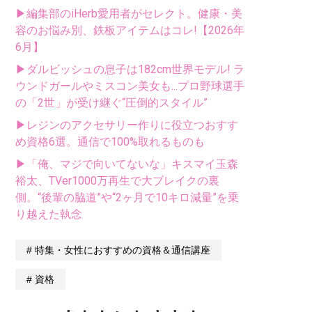
▶編集部のiHerb愛用者がセレクト。健康・美
容のお悩み別、鉄板アイテムはコレ!【2026年
6月】
▶ダルビッシュの息子は182cm世界モデル! ラ
ウンドガールやミスコン美女も...プロ野球選手
の「2世」が受け継ぐ“圧倒的スタイル”
▶レジンのアクセサリー作りに役立つおすす
め資格6選。通信で100%取れるものも
▶「俺、マジで向いてないな」キスマイ玉森
裕太、TVer1000万再生で大ブレイクの裏
側。“後輩の脇道”や“2ヶ月で10キロ減量”を乗
り越えた執念
特集・女性におすすめの資格＆通信講座
資格