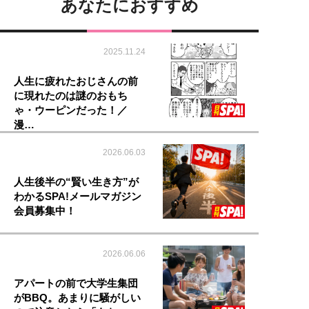
あなたにおすすめ
2025.11.24
人生に疲れたおじさんの前
に現れたのは謎のおもち
ゃ・ウーピンだった！／
漫…
2026.06.03
人生後半の“賢い生き方”が
わかるSPA!メールマガジン
会員募集中！
2026.06.06
アパートの前で大学生集団
がBBQ。あまりに騒がしい