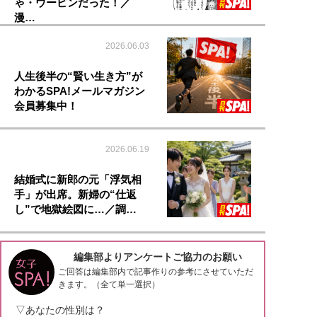
ゃ・ウーピンだった！／
漫…
2026.06.03
人生後半の“賢い生き方”が
わかるSPA!メールマガジン
会員募集中！
2026.06.19
結婚式に新郎の元「浮気相
手」が出席。新婦の“仕返
し”で地獄絵図に…／調…