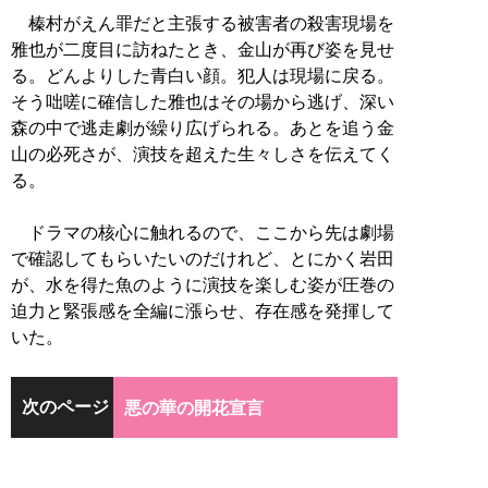
榛村がえん罪だと主張する被害者の殺害現場を
雅也が二度目に訪ねたとき、金山が再び姿を見せ
る。どんよりした青白い顔。犯人は現場に戻る。
そう咄嗟に確信した雅也はその場から逃げ、深い
森の中で逃走劇が繰り広げられる。あとを追う金
山の必死さが、演技を超えた生々しさを伝えてく
る。
ドラマの核心に触れるので、ここから先は劇場
で確認してもらいたいのだけれど、とにかく岩田
が、水を得た魚のように演技を楽しむ姿が圧巻の
迫力と緊張感を全編に漲らせ、存在感を発揮して
いた。
次のページ
悪の華の開花宣言