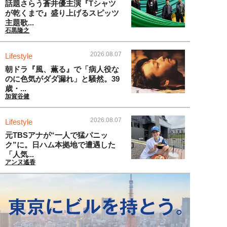
話題さらう蒼井優主演『Tシャツ
が乾くまで』盛り上げるスピッツ
主題歌...
石黒隆之
2026.08.07
Lifestyle
朝ドラ『風、薫る』で「病人役な
のに色気がダダ漏れ」と騒然。39
歳・...
加賀谷健
2026.08.07
Lifestyle
元TBSアナが“一人で猛パニッ
ク”に。日ハム本拠地で遭遇した
「人気...
アンヌ遙香