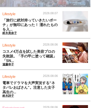
2026.08.07
Lifestyle
「旅行に絶対持っていきたいポー
チ」が無印にあった！ 濡れたもの
を入...
鈴木美奈子
2026.08.06
Lifestyle
コスメ4万点を試した美容プロの
失敗談。「手の甲に塗って確認」
「SN...
遠藤幸子
2026.08.06
Lifestyle
電車でドラマを大声実況する“ネ
タバレおばさん”。注意した女子
高生の...
鈴木詩子
2026.08.06
Entertainment