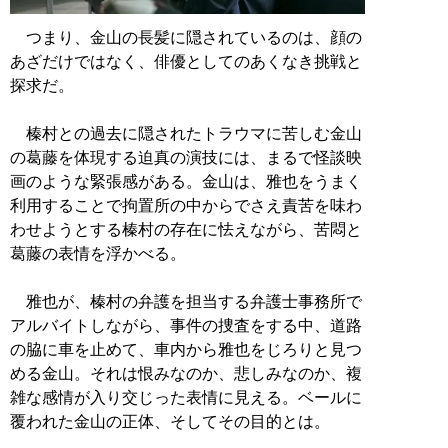
つまり、金山の長髪に隠されているのは、顔の
あざだけではなく、俳優としてのあくなき挑戦と
探求だ。
榛村との過去に隠されたトラウマに苦しむ金山
の葛藤を体現する迫真の演技には、まるで怪談映
画のような緊張感がある。金山は、雅也をうまく
利用することで拘置所の中からでさえ責苦を味わ
わせようとする榛村の存在に怯えながら、苦悶と
葛藤の表情を浮かべる。
雅也が、榛村の弁護を担当する弁護士事務所で
アルバイトしながら、事件の捜査をする中、道路
の脇に車を止めて、車内から雅也をじろりと見つ
める金山。それは恨みなのか、悲しみなのか、複
雑な感情が入り交じった表情に見える。ベールに
覆われた金山の正体、そしてその目的とは。