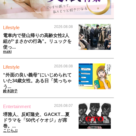
2026.08.08
Lifestyle
電車内で登山帰りの高齢女性2人
組が“まさかの行為”。リュックを
使っ...
maki
2026.08.08
Lifestyle
“外面の良い義母”にいじめられて
いた34歳女性。ある日「笑っちゃ
う...
鈴木詩子
2026.08.07
Entertainment
堺雅人、反町隆史、GACKT…夏
ドラマを「50代イケオジ」が席
巻。...
こじらぶ