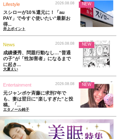
2026.08.08
Lifestyle
NEW
スシローが10％還元に！「au
PAY」で今すぐ使いたい“最新お
得...
井上ポイント
2026.08.08
News
NEW
成績優秀、問題行動なし…“普通
の子”が「性加害者」になるまで
に起き...
大夏えい
2026.08.08
Entertainment
NEW
元ジャンポケ斉藤に求刑7年で
も、妻は翌日に“楽しすぎた“と投
稿。「...
エタノール純子