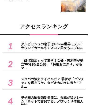
アクセスランキング
1
ダルビッシュの息子は182cm世界モデル！
ラウンドガールやミスコン美女も…プロ...
「ほぼ自炊」って驚き！女優・黒木華が献
2
立365日を全公開、「特製おにぎり」から
マ...
スタバの強力ライバルに？ 若者が「ゴンチ
3
ャ」を選ぶワケ。タピオカの次に来た“フ
ル...
甲子園の応援強制参加に、母親が猛クレー
4
ム「ネットで告発する」／びっくり体験人
気記...