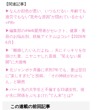
【関連記事】
▶なんか顔色が悪い、いつもだるい...年齢でも
過労でもない“意外な原因”が隠れているかも!
<PR>
▶編集部のiHerb愛用者がセレクト。健康・美
容のお悩み別、鉄板アイテムはコレ!【2026年
6月】
▶「離婚したいんだよね...」夫にドッキリを仕
掛けた妻。ニヤニヤした直後、“笑えない展
開”に大後悔
▶元ジャンポケ斉藤に求刑7年でも、妻は翌日
に“楽しすぎた“と投稿。「その神経がわから
ん」と騒然
▶パート先の大学生と不倫する33歳女性。彼
が夫に関係をぶちまけた“てん末”とは?
この連載の前回記事