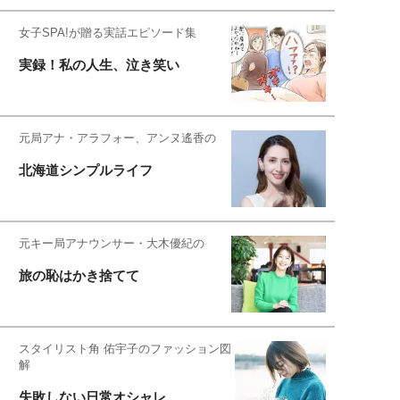
女子SPA!が贈る実話エピソード集
実録！私の人生、泣き笑い
元局アナ・アラフォー、アンヌ遙香の
北海道シンプルライフ
元キー局アナウンサー・大木優紀の
旅の恥はかき捨てて
スタイリスト角 佑宇子のファッション図
解
失敗しない日常オシャレ