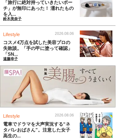
「旅行に絶対持っていきたいポー
チ」が無印にあった！ 濡れたもの
を入...
鈴木美奈子
2026.08.06
Lifestyle
コスメ4万点を試した美容プロの
失敗談。「手の甲に塗って確認」
「SN...
遠藤幸子
2026.08.06
Lifestyle
電車でドラマを大声実況する“ネ
タバレおばさん”。注意した女子
高生の...