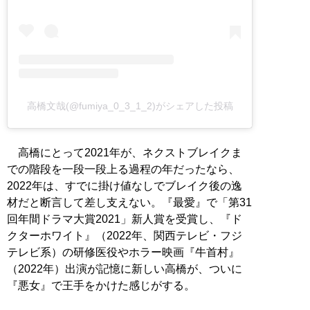
高橋文哉(@fumiya_0_3_1_2)がシェアした投稿
高橋にとって2021年が、ネクストブレイクま
での階段を一段一段上る過程の年だったなら、
2022年は、すでに掛け値なしでブレイク後の逸
材だと断言して差し支えない。『最愛』で「第31
回年間ドラマ大賞2021」新人賞を受賞し、『ド
クターホワイト』（2022年、関西テレビ・フジ
テレビ系）の研修医役やホラー映画『牛首村』
（2022年）出演が記憶に新しい高橋が、ついに
『悪女』で王手をかけた感じがする。