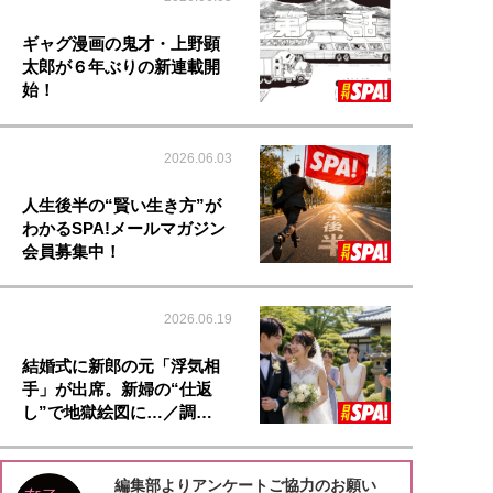
ギャグ漫画の鬼才・上野顕
太郎が６年ぶりの新連載開
始！
2026.06.03
人生後半の“賢い生き方”が
わかるSPA!メールマガジン
会員募集中！
2026.06.19
結婚式に新郎の元「浮気相
手」が出席。新婦の“仕返
し”で地獄絵図に…／調…