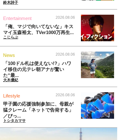
鈴木詩子
2026.08.06
Entertainment
「俺、マジで向いてないな」キス
マイ玉森裕太、TVer1000万再生...
こじらぶ
2026.08.06
News
「100ドル札は使えない!?」ハワ
イ移住の元テレ朝アナが驚い
た“最...
大木優紀
2026.08.06
Lifestyle
甲子園の応援強制参加に、母親が
猛クレーム「ネットで告発する」
／びっ...
トシタカマサ