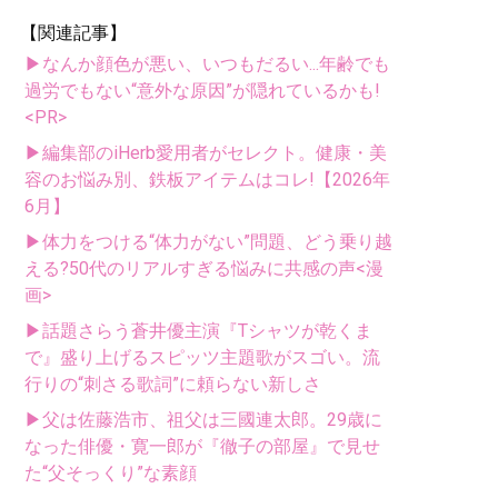
【関連記事】
▶なんか顔色が悪い、いつもだるい...年齢でも
過労でもない“意外な原因”が隠れているかも!
<PR>
▶編集部のiHerb愛用者がセレクト。健康・美
容のお悩み別、鉄板アイテムはコレ!【2026年
6月】
▶体力をつける“体力がない”問題、どう乗り越
える?50代のリアルすぎる悩みに共感の声<漫
画>
▶話題さらう蒼井優主演『Tシャツが乾くま
で』盛り上げるスピッツ主題歌がスゴい。流
行りの“刺さる歌詞”に頼らない新しさ
▶父は佐藤浩市、祖父は三國連太郎。29歳に
なった俳優・寛一郎が『徹子の部屋』で見せ
た“父そっくり”な素顔