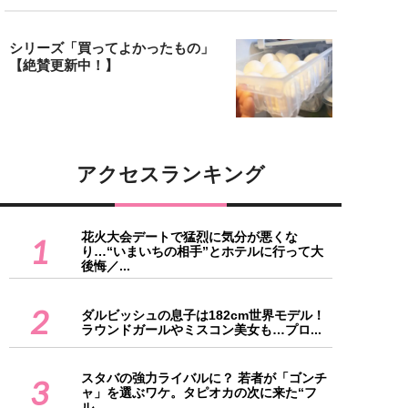
シリーズ「買ってよかったもの」
【絶賛更新中！】
アクセスランキング
花火大会デートで猛烈に気分が悪くな
1
り…“いまいちの相手”とホテルに行って大
後悔／...
2
ダルビッシュの息子は182cm世界モデル！
ラウンドガールやミスコン美女も…プロ...
スタバの強力ライバルに？ 若者が「ゴンチ
3
ャ」を選ぶワケ。タピオカの次に来た“フ
ル...