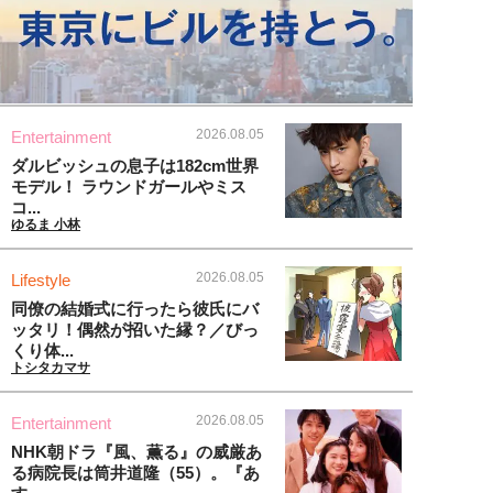
2026.08.05
Entertainment
ダルビッシュの息子は182cm世界
モデル！ ラウンドガールやミス
コ...
ゆるま 小林
2026.08.05
Lifestyle
同僚の結婚式に行ったら彼氏にバ
ッタリ！偶然が招いた縁？／びっ
くり体...
トシタカマサ
2026.08.05
Entertainment
NHK朝ドラ『風、薫る』の威厳あ
る病院長は筒井道隆（55）。『あ