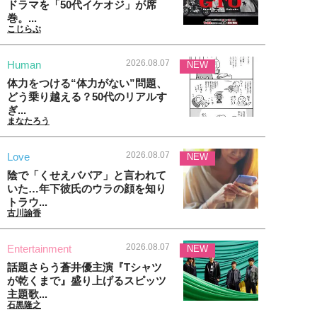
ドラマを「50代イケオジ」が席
巻。...
こじらぶ
2026.08.07
Human
NEW
体力をつける“体力がない”問題、
どう乗り越える？50代のリアルす
ぎ...
まなたろう
2026.08.07
Love
NEW
陰で「くせえババア」と言われて
いた…年下彼氏のウラの顔を知り
トラウ...
古川諭香
2026.08.07
Entertainment
NEW
話題さらう蒼井優主演『Tシャツ
が乾くまで』盛り上げるスピッツ
主題歌...
石黒隆之