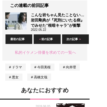
この連載の前回記事
こんな岩ちゃん見たことない…
岩田剛典が『死刑にいたる病』
でみせた“根暗キャラ”が衝撃
2022.05.22
最初の記事
前の記事
次の記事
私的イケメン俳優を求めての一覧へ
ドラマ
今田美桜
向井理
悪女
高橋文哉
あなたにおすすめ
2026.06.05