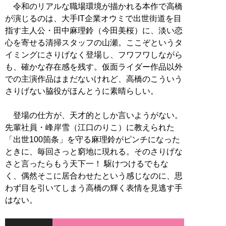
令和のリアルな職場環境が描かれる本作で高橋
が演じるのは、大手IT企業オウミで出世街道を目
指す主人公・田中麻理鈴（今田美桜）に、淡い恋
心を寄せる清掃スタッフの山瀬。ここぞというタ
イミングにさりげなく登場し、フワフワしながら
も、確かな存在感を残す。仮面ライダー作品以外
での主演作品はまだないけれど、高橋のこういう
さりげない脇役がほんとうに素晴らしい。
登場の仕方が、天才的としか言いようがない。
先輩社員・峰岸雪（江口のりこ）に教えられた
「出世100箇条」を守る麻理鈴がピンチになった
ときに、毎回さっと窮地に現れる。そのさりげな
さと言ったらもう天下一！ 駆けつけるでもな
く、偶然そこに居合わせたという感じなのに、思
わず目を引いてしまう高橋の輝く表情を見逃す手
はない。