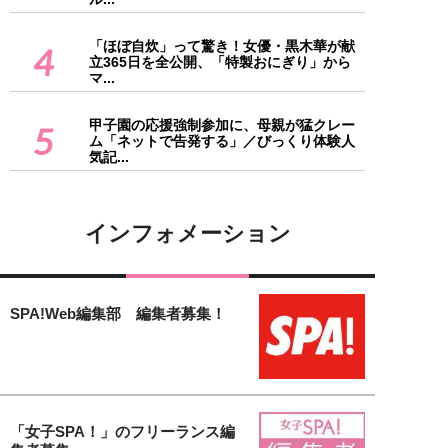
「ほぼ自炊」って驚き！女優・黒木華が献
4
立365日を全公開、「特製おにぎり」から
マ...
甲子園の応援強制参加に、母親が猛クレー
5
ム「ネットで告発する」／びっくり体験人
気記...
インフォメーション
SPA!Web編集部 編集者募集！
「女子SPA！」のフリーランス編