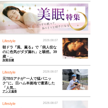
2026.08.07
Lifestyle
朝ドラ『風、薫る』で「病人役な
のに色気がダダ漏れ」と騒然。39
歳・...
加賀谷健
2026.08.07
Lifestyle
元TBSアナが“一人で猛パニッ
ク”に。日ハム本拠地で遭遇した
「人気...
アンヌ遙香
2026.08.07
Lifestyle