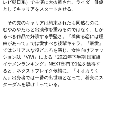
レビ朝日系）で主演に大抜擢され、ライダー俳優
としてキャリアをスタートさせる。
その先のキャリアは約束されたも同然なのに、
むやみやたらと出演作を重ねるのではなく、しか
るべき作品で好演する手堅さ。『着飾る恋には理
由があって』では愛すべき後輩キャラ、『最愛』
ではシリアスな役どころを演じ、女性向けファッ
ション誌『ViVi』による「2021年下半期 国宝級
イケメンランキング」NEXT部門で1位を獲得す
ると、ネクストブレイク候補に。『オオカミく
ん』出身者では一番の出世頭となって、着実にス
ターダムを駆け上っている。