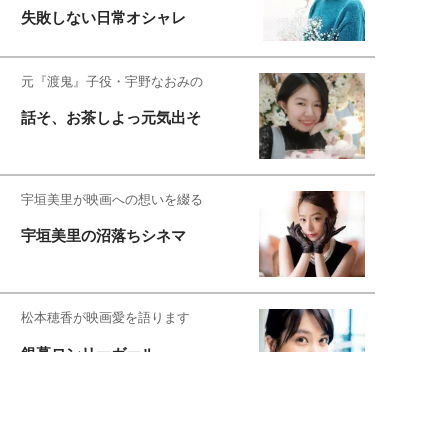
失敗しない日常オシャレ
元『渡鬼』子役・宇野なおみの
話そ、お茶しよっ元気出そ
宇垣美里が映画への想いを綴る
宇垣美里の沼落ちシネマ
松本穂香が映画愛を語ります
銀幕ロンリーガール
猫バカライターがおくる