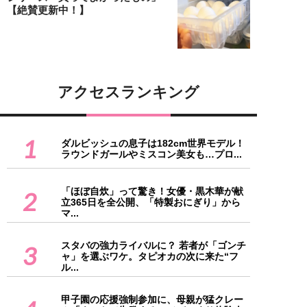
【絶賛更新中！】
アクセスランキング
1
ダルビッシュの息子は182cm世界モデル！
ラウンドガールやミスコン美女も…プロ...
「ほぼ自炊」って驚き！女優・黒木華が献
2
立365日を全公開、「特製おにぎり」から
マ...
スタバの強力ライバルに？ 若者が「ゴンチ
3
ャ」を選ぶワケ。タピオカの次に来た“フ
ル...
甲子園の応援強制参加に、母親が猛クレー