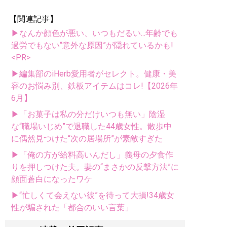
【関連記事】
▶なんか顔色が悪い、いつもだるい...年齢でも
過労でもない“意外な原因”が隠れているかも!
<PR>
▶編集部のiHerb愛用者がセレクト。健康・美
容のお悩み別、鉄板アイテムはコレ!【2026年
6月】
▶「お菓子は私の分だけいつも無い」陰湿
な“職場いじめ”で退職した44歳女性。散歩中
に偶然見つけた“次の居場所”が素敵すぎた
▶「俺の方が給料高いんだし」義母の夕食作
りを押しつけた夫。妻の“まさかの反撃方法”に
顔面蒼白になったワケ
▶“忙しくて会えない彼”を待って大損!34歳女
性が騙された「都合のいい言葉」