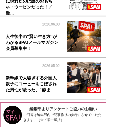
に現れたのは謎のおもち
ゃ・ウーピンだった！／
漫…
2026.06.03
人生後半の“賢い生き方”が
わかるSPA!メールマガジン
会員募集中！
2026.05.02
新幹線で大騒ぎする外国人
親子にコーヒーをこぼされ
た男性が放った、“静ま…