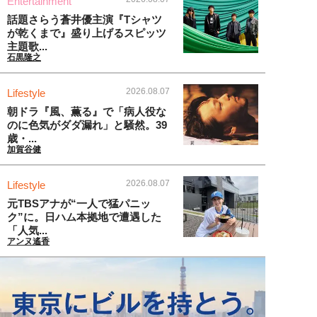
Entertainment
話題さらう蒼井優主演『Tシャツ
が乾くまで』盛り上げるスピッツ
主題歌...
石黒隆之
2026.08.07
Lifestyle
朝ドラ『風、薫る』で「病人役な
のに色気がダダ漏れ」と騒然。39
歳・...
加賀谷健
2026.08.07
Lifestyle
元TBSアナが“一人で猛パニッ
ク”に。日ハム本拠地で遭遇した
「人気...
アンヌ遙香