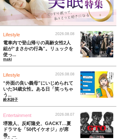
2026.08.08
Lifestyle
電車内で登山帰りの高齢女性2人
組が“まさかの行為”。リュックを
使っ...
maki
2026.08.08
Lifestyle
“外面の良い義母”にいじめられて
いた34歳女性。ある日「笑っちゃ
う...
鈴木詩子
2026.08.07
Entertainment
堺雅人、反町隆史、GACKT…夏
ドラマを「50代イケオジ」が席
巻。...