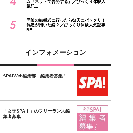
4
ム「ネットで告発する」／びっくり体験人
気記...
同僚の結婚式に行ったら彼氏にバッタリ！
5
偶然が招いた縁？／びっくり体験人気記事
BE...
インフォメーション
SPA!Web編集部 編集者募集！
「女子SPA！」のフリーランス編
集者募集