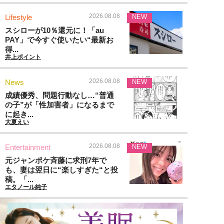
2026.08.08
Lifestyle
NEW
スシローが10％還元に！「au
PAY」で今すぐ使いたい“最新お
得...
井上ポイント
2026.08.08
News
NEW
成績優秀、問題行動なし…“普通
の子”が「性加害者」になるまで
に起き...
大夏えい
2026.08.08
Entertainment
NEW
元ジャンポケ斉藤に求刑7年で
も、妻は翌日に“楽しすぎた“と投
稿。「...
エタノール純子