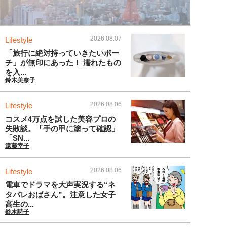
2026.08.07
Lifestyle
「旅行に絶対持っていきたいポー
チ」が無印にあった！ 濡れたもの
を入...
鈴木美奈子
2026.08.06
Lifestyle
コスメ4万点を試した美容プロの
失敗談。「手の甲に塗って確認」
「SN...
遠藤幸子
2026.08.06
Lifestyle
電車でドラマを大声実況する“ネ
タバレおばさん”。注意した女子
高生の...
鈴木詩子