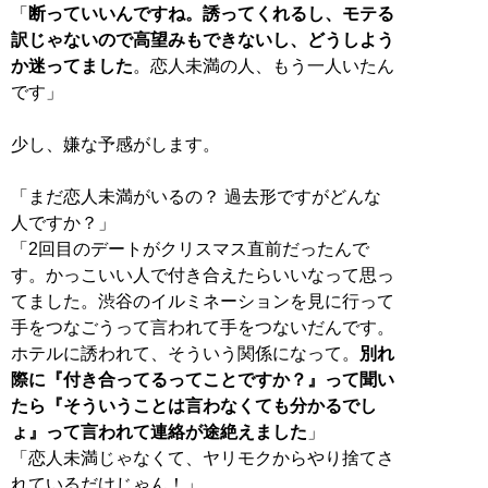
「
断っていいんですね。誘ってくれるし、モテる
訳じゃないので高望みもできないし、どうしよう
か迷ってました
。恋人未満の人、もう一人いたん
です」
少し、嫌な予感がします。
「まだ恋人未満がいるの？ 過去形ですがどんな
人ですか？」
「2回目のデートがクリスマス直前だったんで
す。かっこいい人で付き合えたらいいなって思っ
てました。渋谷のイルミネーションを見に行って
手をつなごうって言われて手をつないだんです。
ホテルに誘われて、そういう関係になって。
別れ
際に『付き合ってるってことですか？』って聞い
たら『そういうことは言わなくても分かるでし
ょ』って言われて連絡が途絶えました
」
「恋人未満じゃなくて、ヤリモクからやり捨てさ
れているだけじゃん！」