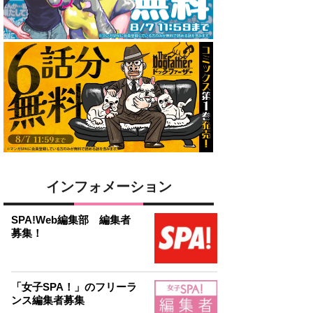
インフォメーション
SPA!Web編集部 編集者
募集！
「女子SPA！」のフリーラ
ンス編集者募集