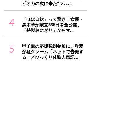
ピオカの次に来た“フル...
4
「ほぼ自炊」って驚き！女優・
黒木華が献立365日を全公開、
「特製おにぎり」からマ...
5
甲子園の応援強制参加に、母親
が猛クレーム「ネットで告発す
る」／びっくり体験人気記...