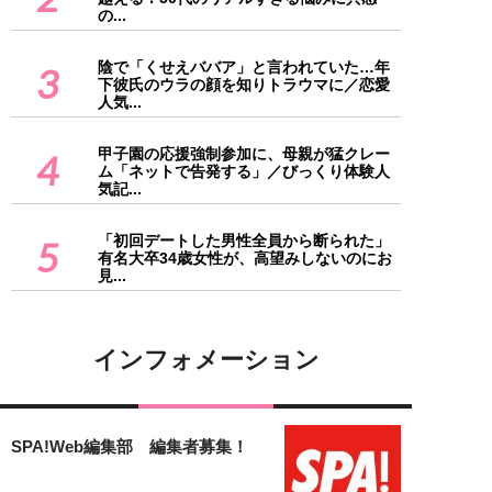
の...
陰で「くせえババア」と言われていた…年
3
下彼氏のウラの顔を知りトラウマに／恋愛
人気...
甲子園の応援強制参加に、母親が猛クレー
4
ム「ネットで告発する」／びっくり体験人
気記...
「初回デートした男性全員から断られた」
5
有名大卒34歳女性が、高望みしないのにお
見...
インフォメーション
SPA!Web編集部 編集者募集！