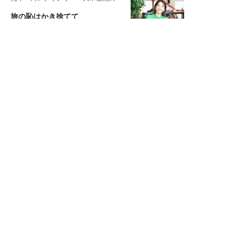
旅の恥はかき捨てて
スタイリスト角 佑宇子のファッション図
解
失敗しない日常オシャレ
元『渡鬼』子役・宇野なおみの
話そ、お茶しよっ元気出そ
宇垣美里が映画への想いを綴る
宇垣美里の沼落ちシネマ