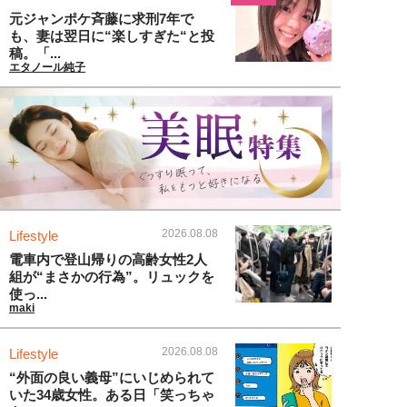
元ジャンポケ斉藤に求刑7年で
も、妻は翌日に“楽しすぎた“と投
稿。「...
エタノール純子
2026.08.08
Lifestyle
電車内で登山帰りの高齢女性2人
組が“まさかの行為”。リュックを
使っ...
maki
2026.08.08
Lifestyle
“外面の良い義母”にいじめられて
いた34歳女性。ある日「笑っちゃ