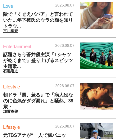
2026.08.07
Love
陰で「くせえババア」と言われて
いた…年下彼氏のウラの顔を知り
トラウ...
古川諭香
2026.08.07
Entertainment
話題さらう蒼井優主演『Tシャツ
が乾くまで』盛り上げるスピッツ
主題歌...
石黒隆之
2026.08.07
Lifestyle
朝ドラ『風、薫る』で「病人役な
のに色気がダダ漏れ」と騒然。39
歳・...
加賀谷健
2026.08.07
Lifestyle
元TBSアナが“一人で猛パニッ