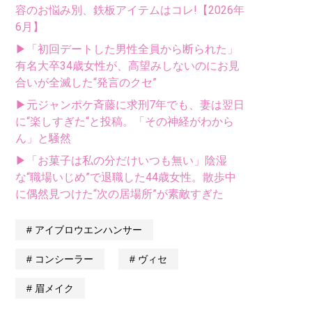
容のお悩み別、鉄板アイテムはコレ!【2026年
6月】
▶「初回デートした男性全員から断られた」
有名大卒34歳女性が、高望みしないのにお見
合いが全滅した“発言のクセ”
▶元ジャンポケ斉藤に求刑7年でも、妻は翌日
に“楽しすぎた“と投稿。「その神経がわから
ん」と騒然
▶「お菓子は私の分だけいつも無い」陰湿
な“職場いじめ”で退職した44歳女性。散歩中
に偶然見つけた“次の居場所”が素敵すぎた
アイブロウエンハンサー
コンシーラー
ヴィセ
眉メイク