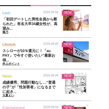
2026.08.08
Love
NEW
「初回デートした男性全員から断
られた」有名大卒34歳女性が、高
望み...
菊乃
2026.08.08
Lifestyle
NEW
スシローが10％還元に！「au
PAY」で今すぐ使いたい“最新お
得...
井上ポイント
2026.08.08
News
NEW
成績優秀、問題行動なし…“普通
の子”が「性加害者」になるまで
に起き...
大夏えい
2026.08.08
Entertainment
NEW