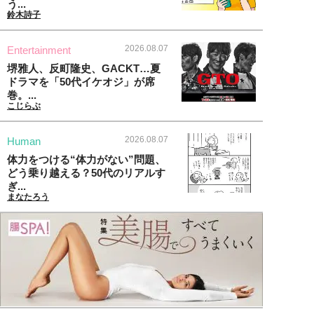
う...
鈴木詩子
2026.08.07
Entertainment
堺雅人、反町隆史、GACKT…夏
ドラマを「50代イケオジ」が席
巻。...
こじらぶ
2026.08.07
Human
体力をつける“体力がない”問題、
どう乗り越える？50代のリアルす
ぎ...
まなたろう