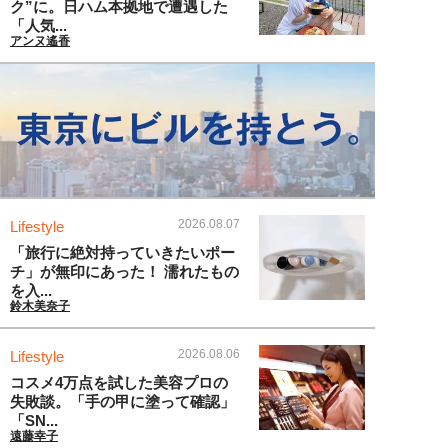
ク”に。日ハム本拠地で遭遇した
「人気...
アンヌ遙香
2026.08.07
Lifestyle
「旅行に絶対持っていきたいポー
チ」が無印にあった！ 濡れたもの
を入...
鈴木美奈子
2026.08.06
Lifestyle
コスメ4万点を試した美容プロの
失敗談。「手の甲に塗って確認」
「SN...
遠藤幸子