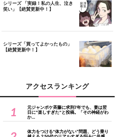
シリーズ 「実録！私の人生、泣き
笑い」【絶賛更新中！】
シリーズ「買ってよかったもの」
【絶賛更新中！】
アクセスランキング
元ジャンポケ斉藤に求刑7年でも、妻は翌
1
日に“楽しすぎた“と投稿。「その神経がわ
か...
体力をつける“体力がない”問題、どう乗り
2
越える？50代のリアルすぎる悩みに共感