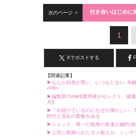
付き合いはじめに
次のページ
1
Xでポストする
【関連記事】
▶なんか顔色が悪い、いつもだるい...年
<PR>
▶編集部のiHerb愛用者がセレクト。健
月】
▶「出続けているのになぜか懐かしい」5
時代と現在の変貌を辿る
▶ショック、唯一の独身の友達が婚約!相
▶上司に怒鳴られたダメ新人が、トンデモ