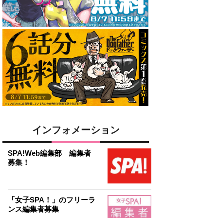
インフォメーション
SPA!Web編集部 編集者
募集！
「女子SPA！」のフリーラ
ンス編集者募集