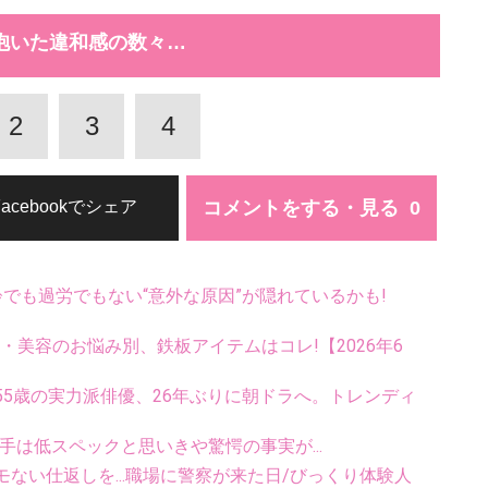
抱いた違和感の数々…
2
3
4
コメントをする・見る
Facebookでシェア
齢でも過労でもない“意外な原因”が隠れているかも!
康・美容のお悩み別、鉄板アイテムはコレ!【2026年6
5歳の実力派俳優、26年ぶりに朝ドラへ。トレンディ
手は低スペックと思いきや驚愕の事実が...
ない仕返しを...職場に警察が来た日/びっくり体験人