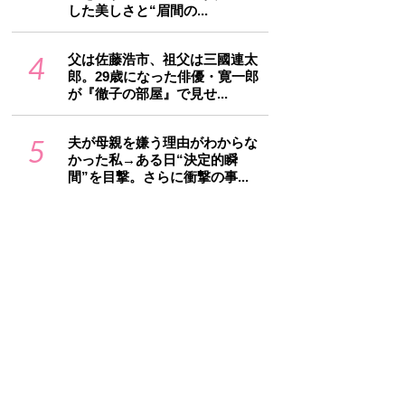
した美しさと“眉間の...
4
父は佐藤浩市、祖父は三國連太
郎。29歳になった俳優・寛一郎
が『徹子の部屋』で見せ...
5
夫が母親を嫌う理由がわからな
かった私→ある日“決定的瞬
間”を目撃。さらに衝撃の事...