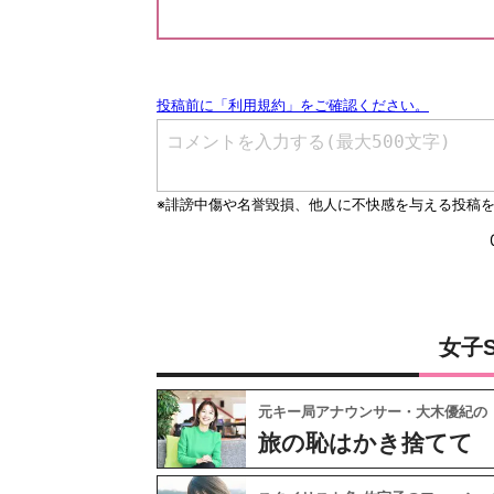
女子
元キー局アナウンサー・大木優紀の
旅の恥はかき捨てて