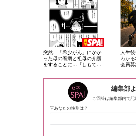
突然、「希少がん」にかか
人生後
った母の看病と祖母の介護
わかる
をすることに…『しもて…
会員募