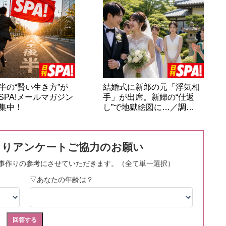
半の“賢い生き方”が
結婚式に新郎の元「浮気相
SPA!メールマガジン
手」が出席。新婦の“仕返
集中！
し”で地獄絵図に…／調…