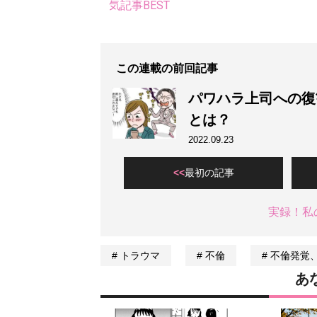
気記事BEST
この連載の前回記事
パワハラ上司への復
とは？
2022.09.23
最初の記事
実録！私
トラウマ
不倫
不倫発覚
あ