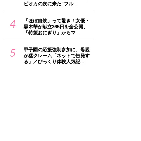
ピオカの次に来た“フル...
4
「ほぼ自炊」って驚き！女優・
黒木華が献立365日を全公開、
「特製おにぎり」からマ...
5
甲子園の応援強制参加に、母親
が猛クレーム「ネットで告発す
る」／びっくり体験人気記...