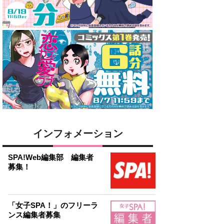
インフォメーション
SPA!Web編集部 編集者
募集！
「女子SPA！」のフリーラ
ンス編集者募集