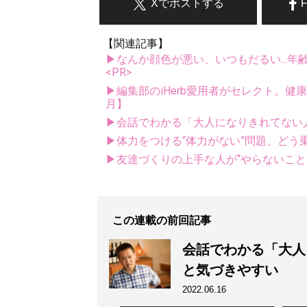
Xでポストする
【関連記事】
▶なんか顔色が悪い、いつもだるい...年
<PR>
▶編集部のiHerb愛用者がセレクト。健
月】
▶会話でわかる「大人になりきれてない
▶体力をつける“体力がない”問題、どう
▶友達づくりの上手な人が“やらないこと
この連載の前回記事
会話でわかる「大人
と気づきやすい
2022.06.16