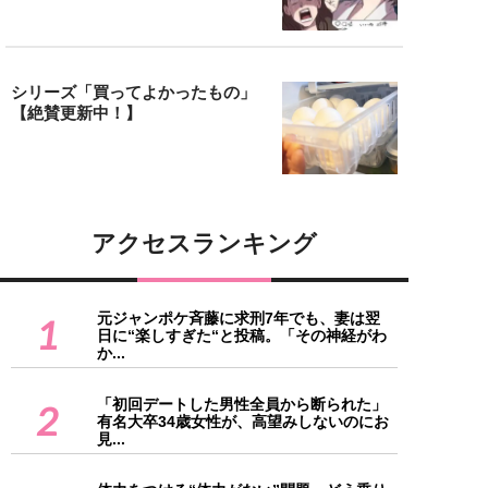
シリーズ「買ってよかったもの」
【絶賛更新中！】
アクセスランキング
元ジャンポケ斉藤に求刑7年でも、妻は翌
1
日に“楽しすぎた“と投稿。「その神経がわ
か...
「初回デートした男性全員から断られた」
2
有名大卒34歳女性が、高望みしないのにお
見...