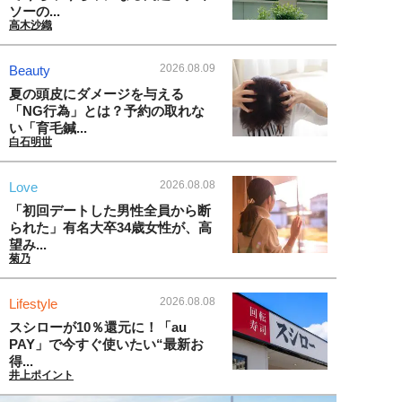
ソーの...
高木沙織
2026.08.09
Beauty
夏の頭皮にダメージを与える
「NG行為」とは？予約の取れな
い「育毛鍼...
白石明世
2026.08.08
Love
「初回デートした男性全員から断
られた」有名大卒34歳女性が、高
望み...
菊乃
2026.08.08
Lifestyle
スシローが10％還元に！「au
PAY」で今すぐ使いたい“最新お
得...
井上ポイント