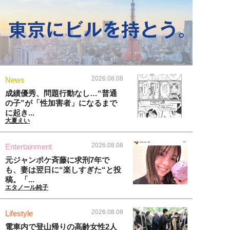
2026.08.08
News
成績優秀、問題行動なし…“普通
の子”が「性加害者」になるまで
に起き...
大夏えい
2026.08.08
Entertainment
元ジャンポケ斉藤に求刑7年で
も、妻は翌日に“楽しすぎた“と投
稿。「...
エタノール純子
2026.08.08
Lifestyle
電車内で登山帰りの高齢女性2人