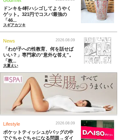
Gourmet
ドンキを4軒ハシゴしてようやく
ゲット。321円でコスパ最強の
「46...
スギアカツキ
2026.08.09
News
「わが子への性教育、何を話せば
いい？」専門家の“意外な答え”。
「教...
大夏えい
2026.08.09
Lifestyle
ポケットティッシュがバッグの中
でぐちゃぐちゃになる問題→ダイ