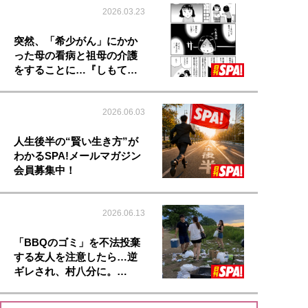
2026.03.23
突然、「希少がん」にかか
った母の看病と祖母の介護
をすることに…『しもて…
2026.06.03
人生後半の“賢い生き方”が
わかるSPA!メールマガジン
会員募集中！
2026.06.13
「BBQのゴミ」を不法投棄
する友人を注意したら…逆
ギレされ、村八分に。…