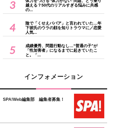
体力をつける“体力がない”問題、どう乗り
3
越える？50代のリアルすぎる悩みに共感
の...
陰で「くせえババア」と言われていた…年
4
下彼氏のウラの顔を知りトラウマに／恋愛
人気...
成績優秀、問題行動なし…“普通の子”が
5
「性加害者」になるまでに起きていたこ
と。「...
インフォメーション
SPA!Web編集部 編集者募集！