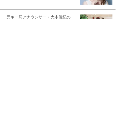
元キー局アナウンサー・大木優紀の
旅の恥はかき捨てて
スタイリスト角 佑宇子のファッション図
解
失敗しない日常オシャレ
元『渡鬼』子役・宇野なおみの
話そ、お茶しよっ元気出そ
宇垣美里が映画への想いを綴る
宇垣美里の沼落ちシネマ