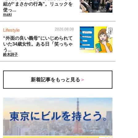
組が“まさかの行為”。リュックを
使っ...
maki
2026.08.08
Lifestyle
“外面の良い義母”にいじめられて
いた34歳女性。ある日「笑っちゃ
う...
鈴木詩子
新着記事をもっと見る