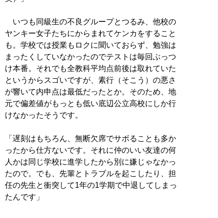
いつも同級生の不良グループとつるみ、他校の
ヤンキー女子たちにからまれてケンカをすること
も。学校では授業もロクに聞いておらず、勉強は
まったくしていなかったのでテストは毎回ぶっつ
け本番。それでも全教科平均点前後は取れていた
というからスゴいですが、素行（そこう）の悪さ
が響いて内申点は最低だったとか。そのため、地
元で偏差値がもっとも低い底辺公立高校にしか行
けなかったそうです。
「遅刻はもちろん、無断欠席でサボることも多か
ったから仕方ないです。それに仲のいい友達の何
人かは同じ学校に進学したから別に嫌じゃなかっ
たので。でも、先輩とトラブルを起こしたり、担
任の先生と衝突して1年の1学期で中退してしまっ
たんです」