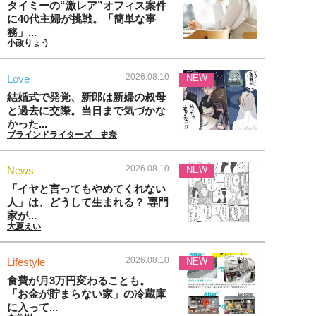
タイミーの“激レア”オフィス案件
に40代主婦が挑戦。「簡単な事
務」...
小政りょう
2026.08.10
Love
NEW
結婚式で発覚、新郎は新婦の叔母
と過去に交際。当日まで気づかな
かった...
ブラインドライターズ 史奈
2026.08.10
News
NEW
「イヤと言ってもやめてくれない
人」は、どうして生まれる？ 専門
家が...
大夏えい
2026.08.10
Lifestyle
NEW
食費が月3万円変わることも。
「お金が貯まらない家」の冷蔵庫
に入って...