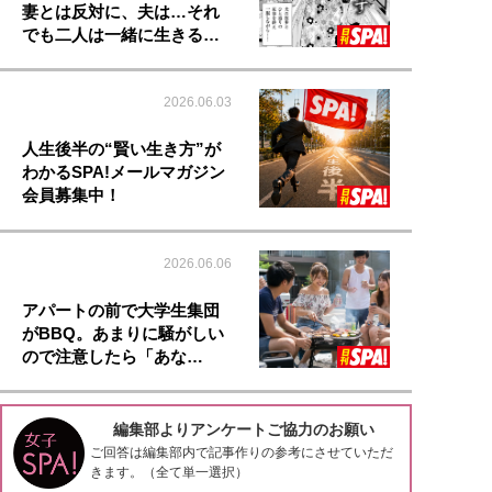
妻とは反対に、夫は…それ
でも二人は一緒に生きる…
2026.06.03
人生後半の“賢い生き方”が
わかるSPA!メールマガジン
会員募集中！
2026.06.06
アパートの前で大学生集団
がBBQ。あまりに騒がしい
ので注意したら「あな…