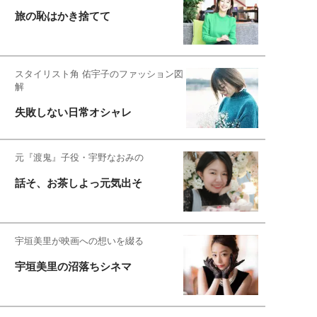
旅の恥はかき捨てて
スタイリスト角 佑宇子のファッション図
解
失敗しない日常オシャレ
元『渡鬼』子役・宇野なおみの
話そ、お茶しよっ元気出そ
宇垣美里が映画への想いを綴る
宇垣美里の沼落ちシネマ