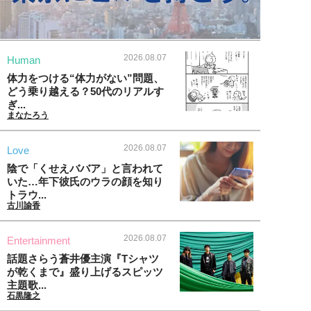
2026.08.07
Human
体力をつける“体力がない”問題、
どう乗り越える？50代のリアルす
ぎ...
まなたろう
2026.08.07
Love
陰で「くせえババア」と言われて
いた…年下彼氏のウラの顔を知り
トラウ...
古川諭香
2026.08.07
Entertainment
話題さらう蒼井優主演『Tシャツ
が乾くまで』盛り上げるスピッツ
主題歌...
石黒隆之