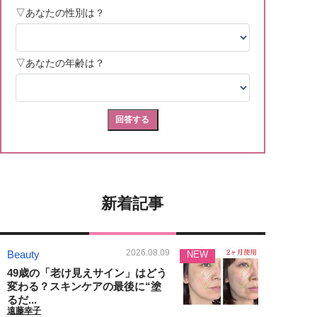
新着記事
2026.08.09
Beauty
NEW
49歳の「老け見えサイン」はどう
変わる？スキンケアの最後に“塗
るだ...
遠藤幸子