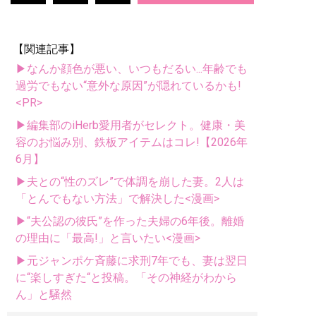
【関連記事】
▶なんか顔色が悪い、いつもだるい...年齢でも
過労でもない“意外な原因”が隠れているかも!
<PR>
▶編集部のiHerb愛用者がセレクト。健康・美
容のお悩み別、鉄板アイテムはコレ!【2026年
6月】
▶夫との“性のズレ”で体調を崩した妻。2人は
「とんでもない方法」で解決した<漫画>
▶“夫公認の彼氏”を作った夫婦の6年後。離婚
の理由に「最高!」と言いたい<漫画>
▶元ジャンポケ斉藤に求刑7年でも、妻は翌日
に“楽しすぎた“と投稿。「その神経がわから
ん」と騒然