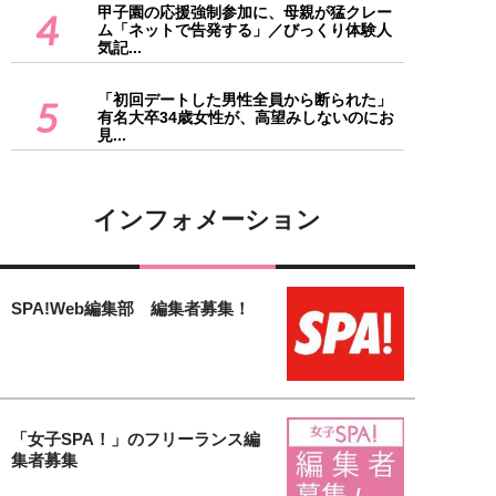
甲子園の応援強制参加に、母親が猛クレー
4
ム「ネットで告発する」／びっくり体験人
気記...
「初回デートした男性全員から断られた」
5
有名大卒34歳女性が、高望みしないのにお
見...
インフォメーション
SPA!Web編集部 編集者募集！
「女子SPA！」のフリーランス編
集者募集