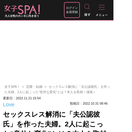
ログイン
会員登録
大人女性のホンネに向き合う
女子SPA！
恋愛・結婚
セックスレス解消に「夫公認彼氏」を作っ
た夫婦。2人に起こった“意外な変化”とは？本人を取材＜漫画＞
更新日：2022.11.21 15:54
Love
投稿日：2022.10.31 08:46
セックスレス解消に「夫公認彼
氏」を作った夫婦。2人に起こっ