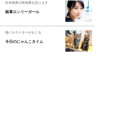
松本穂香が映画愛を語ります
銀幕ロンリーガール
猫バカライターがおくる
今日のにゃんこタイム
もっと見る>>