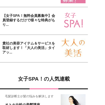
【女子SPA！無料会員募集中】会
員登録するだけで様々な特典がも
り...
貴社の美容アイテム＆サービスを
取材します！「大人の美活」タイ
アッ...
女子SPA！の人気連載
毛髪診断士が髪の悩みを解決します
オトナ女性の美髪講座