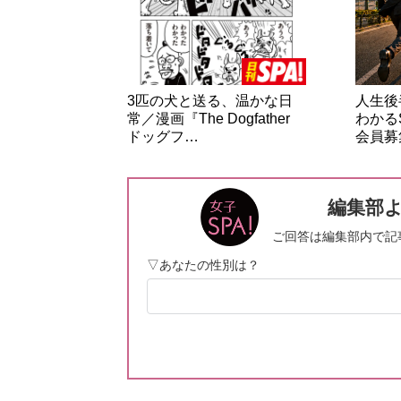
3匹の犬と送る、温かな日
人生後
常／漫画『The Dogfather
わかる
ドッグフ…
会員募