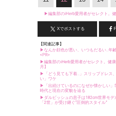
▶編集部のiHerb愛用者がセレクト
Xでポストする
【関連記事】
▶なんか顔色が悪い、いつもだるい...年
<PR>
▶編集部のiHerb愛用者がセレクト。健
月】
▶「どう見ても下着...」スリップドレ
い」ワケ
▶「出続けているのになぜか懐かしい」5
時代と現在の変貌を辿る
▶ダルビッシュの息子は182cm世界モデ
「2世」が受け継ぐ“圧倒的スタイル”