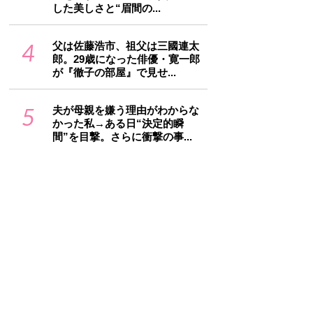
した美しさと“眉間の...
4
父は佐藤浩市、祖父は三國連太
郎。29歳になった俳優・寛一郎
が『徹子の部屋』で見せ...
5
夫が母親を嫌う理由がわからな
かった私→ある日“決定的瞬
間”を目撃。さらに衝撃の事...