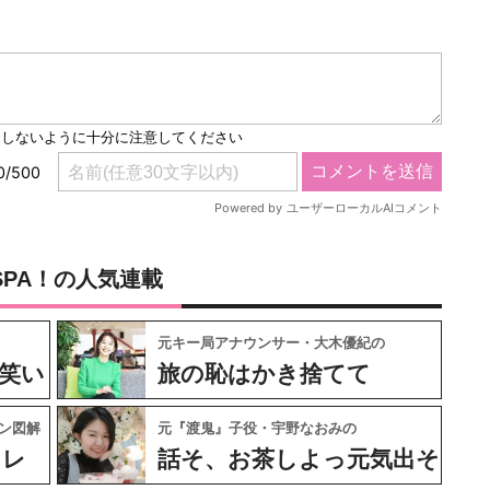
SPA！の人気連載
元キー局アナウンサー・大木優紀の
笑い
旅の恥はかき捨てて
ン図解
元『渡鬼』子役・宇野なおみの
ャレ
話そ、お茶しよっ元気出そ