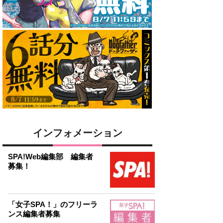
インフォメーション
SPA!Web編集部 編集者
募集！
「女子SPA！」のフリーラ
ンス編集者募集