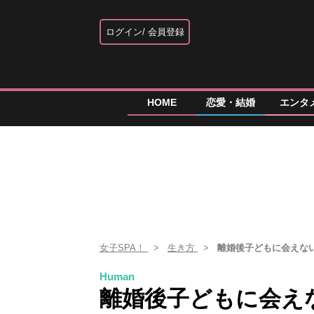
ログイン
会員登録
HOME
恋愛・結婚
エンタ
女子SPA！
生き方
離婚後子どもに会えな
Human
離婚後子どもに会え