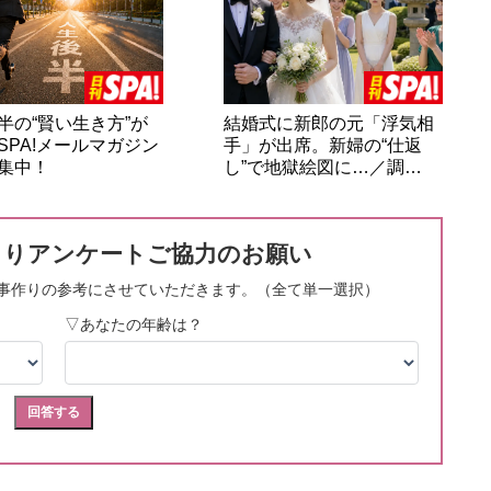
半の“賢い生き方”が
結婚式に新郎の元「浮気相
SPA!メールマガジン
手」が出席。新婦の“仕返
集中！
し”で地獄絵図に…／調…