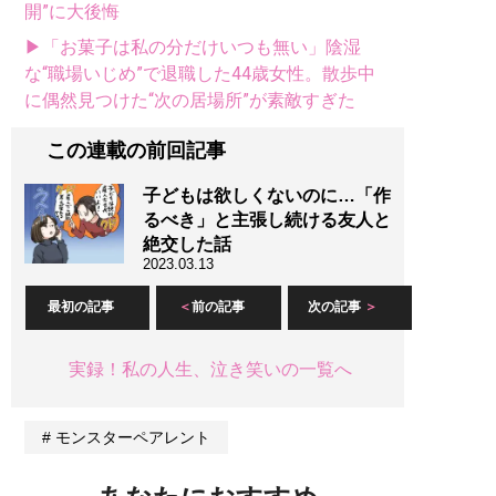
開”に大後悔
▶「お菓子は私の分だけいつも無い」陰湿
な“職場いじめ”で退職した44歳女性。散歩中
に偶然見つけた“次の居場所”が素敵すぎた
この連載の前回記事
子どもは欲しくないのに…「作
るべき」と主張し続ける友人と
絶交した話
2023.03.13
最初の記事
前の記事
次の記事
実録！私の人生、泣き笑いの一覧へ
モンスターペアレント