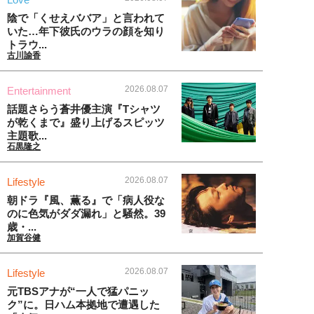
陰で「くせえババア」と言われて
いた…年下彼氏のウラの顔を知り
トラウ...
古川諭香
2026.08.07
Entertainment
話題さらう蒼井優主演『Tシャツ
が乾くまで』盛り上げるスピッツ
主題歌...
石黒隆之
2026.08.07
Lifestyle
朝ドラ『風、薫る』で「病人役な
のに色気がダダ漏れ」と騒然。39
歳・...
加賀谷健
2026.08.07
Lifestyle
元TBSアナが“一人で猛パニッ
ク”に。日ハム本拠地で遭遇した