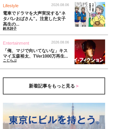
2026.08.06
Lifestyle
電車でドラマを大声実況する“ネ
タバレおばさん”。注意した女子
高生の...
鈴木詩子
2026.08.06
Entertainment
「俺、マジで向いてないな」キス
マイ玉森裕太、TVer1000万再生...
こじらぶ
新着記事をもっと見る