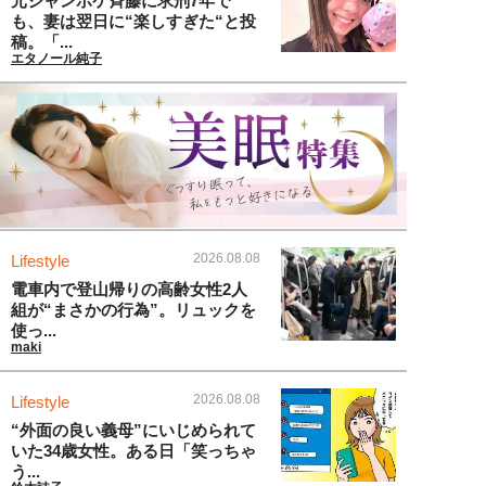
元ジャンポケ斉藤に求刑7年で
も、妻は翌日に“楽しすぎた“と投
稿。「...
エタノール純子
2026.08.08
Lifestyle
電車内で登山帰りの高齢女性2人
組が“まさかの行為”。リュックを
使っ...
maki
2026.08.08
Lifestyle
“外面の良い義母”にいじめられて
いた34歳女性。ある日「笑っちゃ
う...