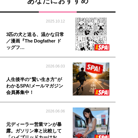
あなたにおすすめ
2025.10.12
3匹の犬と送る、温かな日常
／漫画『The Dogfather ド
ッグフ…
2026.06.03
人生後半の“賢い生き方”が
わかるSPA!メールマガジン
会員募集中！
2026.06.06
元ディーラー営業マンが暴
露。ガソリン車と比較して
「ハイブリッドカーはお…