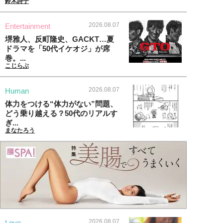
鈴木詩子
2026.08.07
Entertainment
堺雅人、反町隆史、GACKT…夏
ドラマを「50代イケオジ」が席
巻。...
こじらぶ
2026.08.07
Human
体力をつける“体力がない”問題、
どう乗り越える？50代のリアルす
ぎ...
まなたろう
2026.08.07
Love