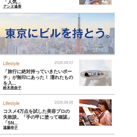
「人気...
アンヌ遙香
2026.08.07
Lifestyle
「旅行に絶対持っていきたいポー
チ」が無印にあった！ 濡れたもの
を入...
鈴木美奈子
2026.08.06
Lifestyle
コスメ4万点を試した美容プロの
失敗談。「手の甲に塗って確認」
「SN...
遠藤幸子