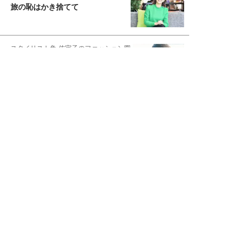
旅の恥はかき捨てて
スタイリスト角 佑宇子のファッション図
解
失敗しない日常オシャレ
元『渡鬼』子役・宇野なおみの
話そ、お茶しよっ元気出そ
宇垣美里が映画への想いを綴る
宇垣美里の沼落ちシネマ