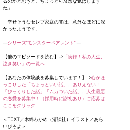
るのかと思うと、ちょっと可哀想な気はします
ね」
幸せそうなセレブ家庭の闇は、意外なほどに深
かったようです。
―
シリーズ“モンスターペアレント”
―
【他のエピソードを読む】⇒
「実録！私の人生、
泣き笑い」の一覧へ
【あなたの体験談を募集しています！】⇒
心がほ
っこりした「ちょっといい話」、ありえない！
「びっくりした話」「ムカついた話」、人生最悪
の恋愛を募集中！（採用時に謝礼あり）ご応募は
ここをクリック
＜TEXT／木綿わかめ（清談社）イラスト／あら
いぴろよ＞