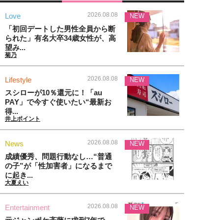
2026.08.08
Love
NEW
「初回デートした男性全員から断
られた」有名大卒34歳女性が、高
望み...
菊乃
2026.08.08
Lifestyle
NEW
スシローが10％還元に！「au
PAY」で今すぐ使いたい“最新お
得...
井上ポイント
2026.08.08
News
NEW
成績優秀、問題行動なし…“普通
の子”が「性加害者」になるまで
に起き...
大夏えい
2026.08.08
Entertainment
NEW