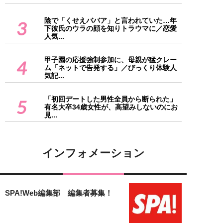
陰で「くせえババア」と言われていた…年
3
下彼氏のウラの顔を知りトラウマに／恋愛
人気...
甲子園の応援強制参加に、母親が猛クレー
4
ム「ネットで告発する」／びっくり体験人
気記...
「初回デートした男性全員から断られた」
5
有名大卒34歳女性が、高望みしないのにお
見...
インフォメーション
SPA!Web編集部 編集者募集！