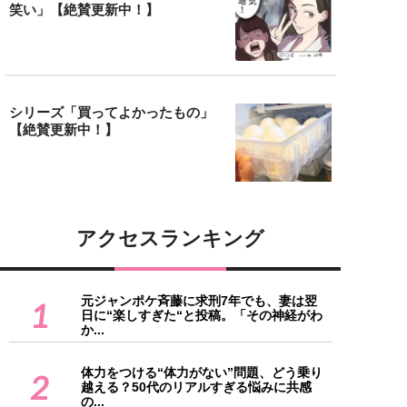
笑い」【絶賛更新中！】
シリーズ「買ってよかったもの」
【絶賛更新中！】
アクセスランキング
元ジャンポケ斉藤に求刑7年でも、妻は翌
1
日に“楽しすぎた“と投稿。「その神経がわ
か...
体力をつける“体力がない”問題、どう乗り
2
越える？50代のリアルすぎる悩みに共感
の...