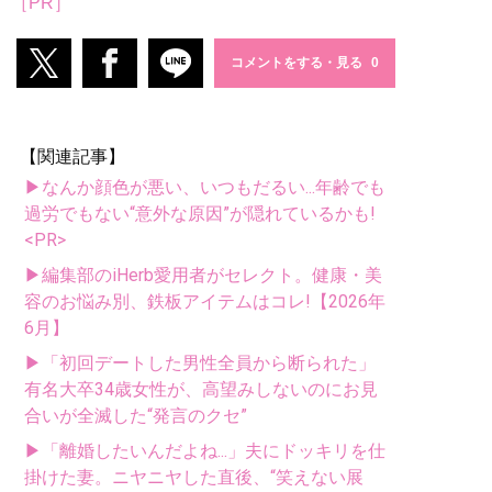
［PR］
コメントをする・見る
【関連記事】
▶なんか顔色が悪い、いつもだるい...年齢でも
過労でもない“意外な原因”が隠れているかも!
<PR>
▶編集部のiHerb愛用者がセレクト。健康・美
容のお悩み別、鉄板アイテムはコレ!【2026年
6月】
▶「初回デートした男性全員から断られた」
有名大卒34歳女性が、高望みしないのにお見
合いが全滅した“発言のクセ”
▶「離婚したいんだよね...」夫にドッキリを仕
掛けた妻。ニヤニヤした直後、“笑えない展