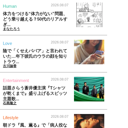
2026.08.07
Human
体力をつける“体力がない”問題、
どう乗り越える？50代のリアルす
ぎ...
まなたろう
2026.08.07
Love
陰で「くせえババア」と言われて
いた…年下彼氏のウラの顔を知り
トラウ...
古川諭香
2026.08.07
Entertainment
話題さらう蒼井優主演『Tシャツ
が乾くまで』盛り上げるスピッツ
主題歌...
石黒隆之
2026.08.07
Lifestyle
朝ドラ『風、薫る』で「病人役な