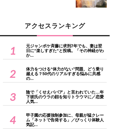
アクセスランキング
元ジャンポケ斉藤に求刑7年でも、妻は翌
1
日に“楽しすぎた“と投稿。「その神経がわ
か...
体力をつける“体力がない”問題、どう乗り
2
越える？50代のリアルすぎる悩みに共感
の...
陰で「くせえババア」と言われていた…年
3
下彼氏のウラの顔を知りトラウマに／恋愛
人気...
甲子園の応援強制参加に、母親が猛クレー
4
ム「ネットで告発する」／びっくり体験人
気記...