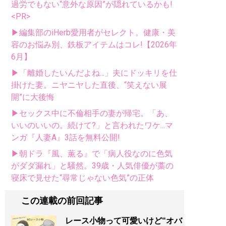
過労でもない“意外な原因”が隠れているかも!
<PR>
▶編集部のiHerb愛用者がセレクト。健康・美
容のお悩み別、鉄板アイテムはコレ!【2026年
6月】
▶「離婚したいんだよね...」夫にドッキリを仕
掛けた妻。ニヤニヤした直後、“笑えない展
開”に大後悔
▶セックス中に不倫相手の妻が帰宅。「あ、
いいのいいの。続けて?」と言われたワケ...マ
ンガ『人妻A』3話を無料公開!
▶朝ドラ『風、薫る』で「病人役なのに色気
がダダ漏れ」と騒然。39歳・人気俳優が藁の
寝床で見せた“尋常じゃない色気”の正体
この連載の前回記事
レース小物って可愛いけど“オバ