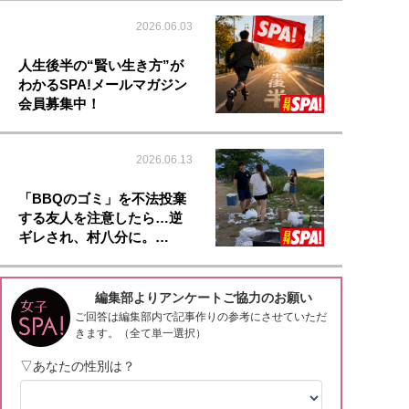
2026.06.03
人生後半の“賢い生き方”が
わかるSPA!メールマガジン
会員募集中！
2026.06.13
「BBQのゴミ」を不法投棄
する友人を注意したら…逆
ギレされ、村八分に。…