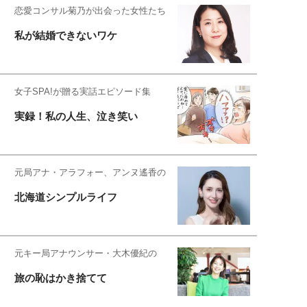
恋愛コンサル菊乃が出会った女性たち
私が結婚できないワケ
女子SPA!が贈る実話エピソード集
実録！私の人生、泣き笑い
元局アナ・アラフォー、アンヌ遙香の
北海道シンプルライフ
元キー局アナウンサー・大木優紀の
旅の恥はかき捨てて