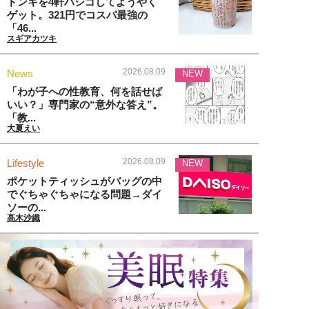
ドンキを4軒ハシゴしてようやく
ゲット。321円でコスパ最強の
「46...
スギアカツキ
2026.08.09
News
NEW
「わが子への性教育、何を話せば
いい？」専門家の“意外な答え”。
「教...
大夏えい
2026.08.09
Lifestyle
NEW
ポケットティッシュがバッグの中
でぐちゃぐちゃになる問題→ダイ
ソーの...
高木沙織