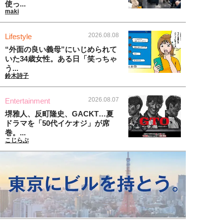
使っ...
maki
2026.08.08
Lifestyle
“外面の良い義母”にいじめられて
いた34歳女性。ある日「笑っちゃ
う...
鈴木詩子
2026.08.07
Entertainment
堺雅人、反町隆史、GACKT…夏
ドラマを「50代イケオジ」が席
巻。...
こじらぶ