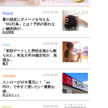
2026.08.09
Beauty
夏の頭皮にダメージを与える
「NG行為」とは？予約の取れな
い鍼灸師が...
白石明世
2026.08.08
Love
「初回デートした男性全員から断
られた」有名大卒34歳女性が、高
望み...
菊乃
2026.08.08
Lifestyle
スシローが10％還元に！「au
PAY」で今すぐ使いたい“最新お
得...
井上ポイント
2026.08.08
News