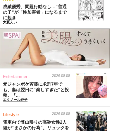
成績優秀、問題行動なし…“普通
の子”が「性加害者」になるまで
に起き...
大夏えい
2026.08.08
Entertainment
元ジャンポケ斉藤に求刑7年で
も、妻は翌日に“楽しすぎた“と投
稿。「...
エタノール純子
2026.08.08
Lifestyle
電車内で登山帰りの高齢女性2人
組が“まさかの行為”。リュックを