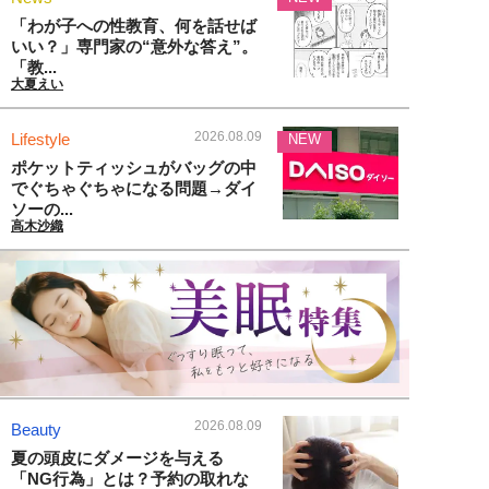
「わが子への性教育、何を話せば
いい？」専門家の“意外な答え”。
「教...
大夏えい
2026.08.09
Lifestyle
NEW
ポケットティッシュがバッグの中
でぐちゃぐちゃになる問題→ダイ
ソーの...
高木沙織
2026.08.09
Beauty
夏の頭皮にダメージを与える
「NG行為」とは？予約の取れな