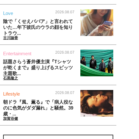
2026.08.07
Love
陰で「くせえババア」と言われて
いた…年下彼氏のウラの顔を知り
トラウ...
古川諭香
2026.08.07
Entertainment
話題さらう蒼井優主演『Tシャツ
が乾くまで』盛り上げるスピッツ
主題歌...
石黒隆之
2026.08.07
Lifestyle
朝ドラ『風、薫る』で「病人役な
のに色気がダダ漏れ」と騒然。39
歳・...
加賀谷健