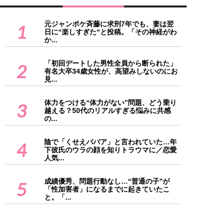
元ジャンポケ斉藤に求刑7年でも、妻は翌
1
日に“楽しすぎた“と投稿。「その神経がわ
か...
「初回デートした男性全員から断られた」
2
有名大卒34歳女性が、高望みしないのにお
見...
体力をつける“体力がない”問題、どう乗り
3
越える？50代のリアルすぎる悩みに共感
の...
陰で「くせえババア」と言われていた…年
4
下彼氏のウラの顔を知りトラウマに／恋愛
人気...
成績優秀、問題行動なし…“普通の子”が
5
「性加害者」になるまでに起きていたこ
と。「...