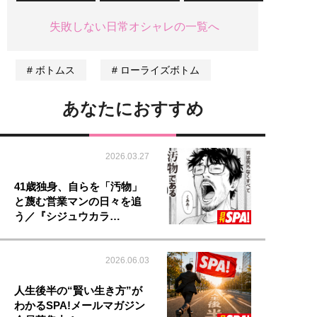
失敗しない日常オシャレの一覧へ
ボトムス
ローライズボトム
あなたにおすすめ
2026.03.27
41歳独身、自らを「汚物」
と蔑む営業マンの日々を追
う／『シジュウカラ…
2026.06.03
人生後半の“賢い生き方”が
わかるSPA!メールマガジン