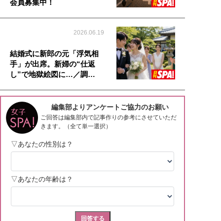
会員募集中！
2026.06.19
結婚式に新郎の元「浮気相
手」が出席。新婦の“仕返
し”で地獄絵図に…／調…