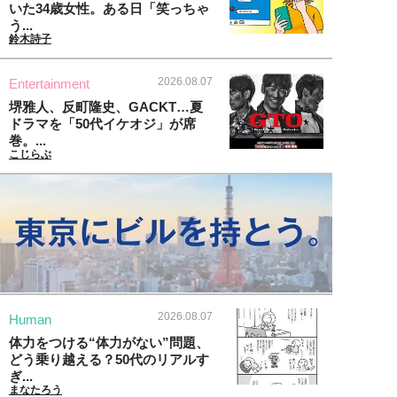
いた34歳女性。ある日「笑っちゃ
う...
鈴木詩子
2026.08.07
Entertainment
堺雅人、反町隆史、GACKT…夏
ドラマを「50代イケオジ」が席
巻。...
こじらぶ
2026.08.07
Human
体力をつける“体力がない”問題、
どう乗り越える？50代のリアルす
ぎ...
まなたろう