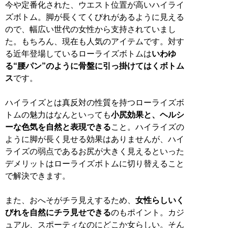
今や定番化された、ウエスト位置が高いハイライ
ズボトム。脚が長くてくびれがあるように見える
ので、幅広い世代の女性から支持されていまし
た。もちろん、現在も人気のアイテムです。対す
る近年登場しているローライズボトムは
いわゆ
る“腰パン”のように骨盤に引っ掛けてはくボトム
ス
です。
ハイライズとは真反対の性質を持つローライズボ
トムの魅力はなんといっても
小尻効果と、ヘルシ
ーな色気を自然と表現できる
こと。ハイライズの
ように脚が長く見せる効果はありませんが、ハイ
ライズの弱点であるお尻が大きく見えるといった
デメリットはローライズボトムに切り替えること
で解決できます。
また、おへそがチラ見えするため、
女性らしいく
びれを自然にチラ見せできる
のもポイント。カジ
ュアル、スポーティなのにどこか女らしい。そん