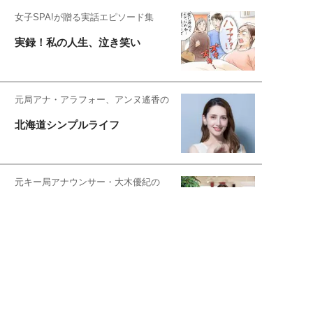
女子SPA!が贈る実話エピソード集
実録！私の人生、泣き笑い
元局アナ・アラフォー、アンヌ遙香の
北海道シンプルライフ
元キー局アナウンサー・大木優紀の
旅の恥はかき捨てて
スタイリスト角 佑宇子のファッション図
解
失敗しない日常オシャレ