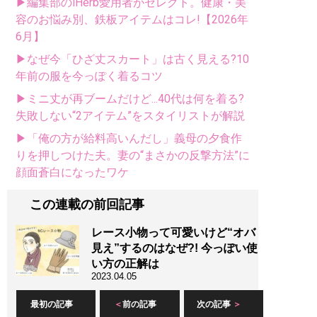
▶編集部のiHerb愛用者がセレクト。健康・美
容のお悩み別、鉄板アイテムはコレ!【2026年
6月】
▶なぜ今「ひざ丈スカート」は古く見える?10
年前の服を今っぽく着るコツ
▶ミニ丈が再ブームだけど...40代は何を着る?
失敗しない“2アイテム”をスタイリストが解説
▶「俺の方が給料高いんだし」義母の夕食作
りを押しつけた夫。妻の“まさかの反撃方法”に
顔面蒼白になったワケ
この連載の前回記事
レース小物って可愛いけど“オバ
見え”するのはなぜ?! 今っぽい使
い方の正解は
2023.04.05
最初の記事
前の記事
次の記事