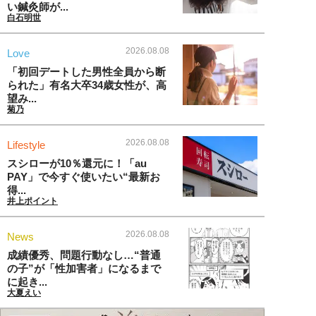
い鍼灸師が...
白石明世
2026.08.08
Love
「初回デートした男性全員から断
られた」有名大卒34歳女性が、高
望み...
菊乃
2026.08.08
Lifestyle
スシローが10％還元に！「au
PAY」で今すぐ使いたい“最新お
得...
井上ポイント
2026.08.08
News
成績優秀、問題行動なし…“普通
の子”が「性加害者」になるまで
に起き...
大夏えい