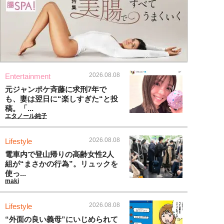
2026.08.08
Entertainment
元ジャンポケ斉藤に求刑7年で
も、妻は翌日に“楽しすぎた“と投
稿。「...
エタノール純子
2026.08.08
Lifestyle
電車内で登山帰りの高齢女性2人
組が“まさかの行為”。リュックを
使っ...
maki
2026.08.08
Lifestyle
“外面の良い義母”にいじめられて