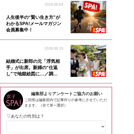
2026.06.03
人生後半の“賢い生き方”が
わかるSPA!メールマガジン
会員募集中！
2026.06.19
結婚式に新郎の元「浮気相
手」が出席。新婦の“仕返
し”で地獄絵図に…／調…