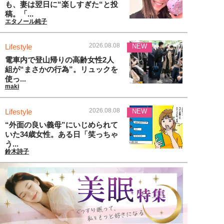
も、妻は翌日に“楽しすぎた“と投
稿。「...
エタノール純子
2026.08.08
Lifestyle
NEW
電車内で登山帰りの高齢女性2人
組が“まさかの行為”。リュックを
使っ...
maki
2026.08.08
Lifestyle
NEW
“外面の良い義母”にいじめられて
いた34歳女性。ある日「笑っちゃ
う...
鈴木詩子