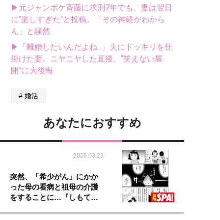
▶元ジャンポケ斉藤に求刑7年でも、妻は翌日
に“楽しすぎた“と投稿。「その神経がわから
ん」と騒然
▶「離婚したいんだよね...」夫にドッキリを仕
掛けた妻。ニヤニヤした直後、“笑えない展
開”に大後悔
婚活
あなたにおすすめ
2026.03.23
突然、「希少がん」にかか
った母の看病と祖母の介護
をすることに…『しもて…