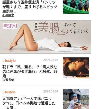
話題さらう蒼井優主演『Tシャツ
が乾くまで』盛り上げるスピッツ
主題歌...
石黒隆之
2026.08.07
Lifestyle
朝ドラ『風、薫る』で「病人役な
のに色気がダダ漏れ」と騒然。39
歳・...
加賀谷健
2026.08.07
Lifestyle
元TBSアナが“一人で猛パニッ
ク”に。日ハム本拠地で遭遇した
「人気...