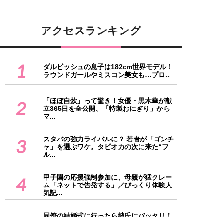
アクセスランキング
1
ダルビッシュの息子は182cm世界モデル！
ラウンドガールやミスコン美女も…プロ...
「ほぼ自炊」って驚き！女優・黒木華が献
2
立365日を全公開、「特製おにぎり」から
マ...
スタバの強力ライバルに？ 若者が「ゴンチ
3
ャ」を選ぶワケ。タピオカの次に来た“フ
ル...
甲子園の応援強制参加に、母親が猛クレー
4
ム「ネットで告発する」／びっくり体験人
気記...
同僚の結婚式に行ったら彼氏にバッタリ！