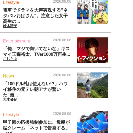
2026.08.06
Lifestyle
電車でドラマを大声実況する“ネ
タバレおばさん”。注意した女子
高生の...
鈴木詩子
2026.08.06
Entertainment
「俺、マジで向いてないな」キス
マイ玉森裕太、TVer1000万再生...
こじらぶ
2026.08.06
News
「100ドル札は使えない!?」ハワ
イ移住の元テレ朝アナが驚い
た“最...
大木優紀
2026.08.06
Lifestyle
甲子園の応援強制参加に、母親が
猛クレーム「ネットで告発する」