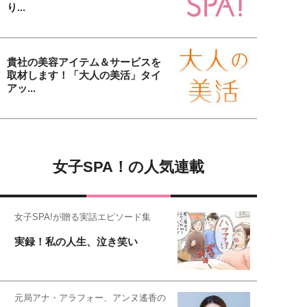
り...
貴社の美容アイテム＆サービスを
取材します！「大人の美活」タイ
アッ...
女子SPA！の人気連載
女子SPA!が贈る実話エピソード集
実録！私の人生、泣き笑い
元局アナ・アラフォー、アンヌ遙香の