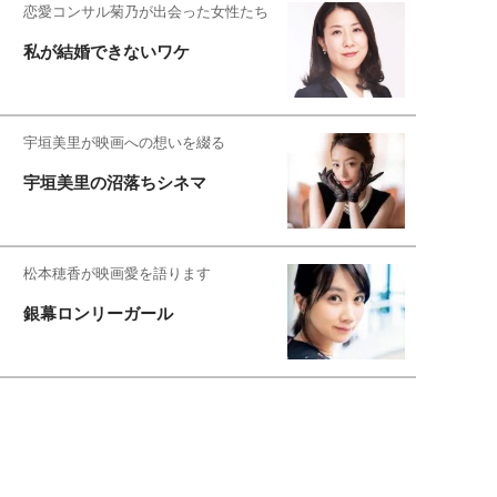
恋愛コンサル菊乃が出会った女性たち
私が結婚できないワケ
宇垣美里が映画への想いを綴る
宇垣美里の沼落ちシネマ
松本穂香が映画愛を語ります
銀幕ロンリーガール
猫バカライターがおくる
今日のにゃんこタイム