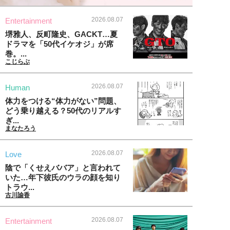
2026.08.07
Entertainment
堺雅人、反町隆史、GACKT…夏
ドラマを「50代イケオジ」が席
巻。...
こじらぶ
2026.08.07
Human
体力をつける“体力がない”問題、
どう乗り越える？50代のリアルす
ぎ...
まなたろう
2026.08.07
Love
陰で「くせえババア」と言われて
いた…年下彼氏のウラの顔を知り
トラウ...
古川諭香
2026.08.07
Entertainment