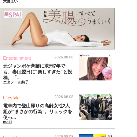
大夏えい
2026.08.08
Entertainment
元ジャンポケ斉藤に求刑7年で
も、妻は翌日に“楽しすぎた“と投
稿。「...
エタノール純子
2026.08.08
Lifestyle
電車内で登山帰りの高齢女性2人
組が“まさかの行為”。リュックを
使っ...
maki
2026.08.08