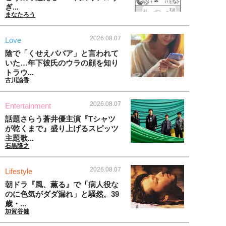
ぎ...
まなたろう
2026.08.07
Love
陰で「くせえババア」と言われて
いた…年下彼氏のウラの顔を知り
トラウ...
古川諭香
2026.08.07
Entertainment
話題さらう蒼井優主演『Tシャツ
が乾くまで』盛り上げるスピッツ
主題歌...
石黒隆之
2026.08.07
Lifestyle
朝ドラ『風、薫る』で「病人役な
のに色気がダダ漏れ」と騒然。39
歳・...
加賀谷健