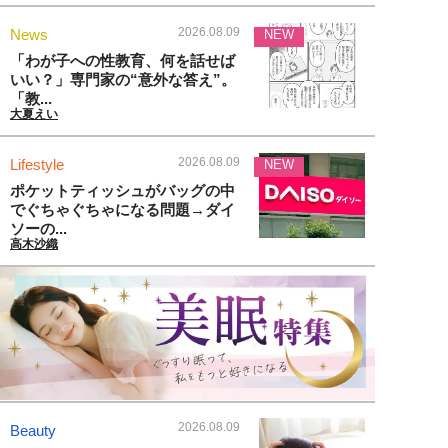
2026.08.09
News
NEW
「わが子への性教育、何を話せば
いい？」専門家の“意外な答え”。
「教...
大夏えい
2026.08.09
Lifestyle
NEW
ポケットティッシュがバッグの中
でぐちゃぐちゃになる問題→ダイ
ソーの...
高木沙織
2026.08.09
Beauty