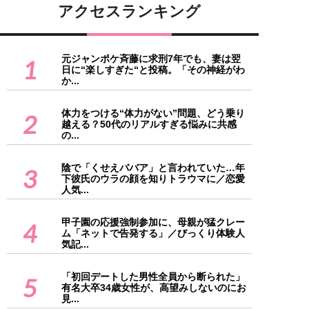
アクセスランキング
元ジャンポケ斉藤に求刑7年でも、妻は翌
1
日に“楽しすぎた“と投稿。「その神経がわ
か...
体力をつける“体力がない”問題、どう乗り
2
越える？50代のリアルすぎる悩みに共感
の...
陰で「くせえババア」と言われていた…年
3
下彼氏のウラの顔を知りトラウマに／恋愛
人気...
甲子園の応援強制参加に、母親が猛クレー
4
ム「ネットで告発する」／びっくり体験人
気記...
「初回デートした男性全員から断られた」
5
有名大卒34歳女性が、高望みしないのにお
見...