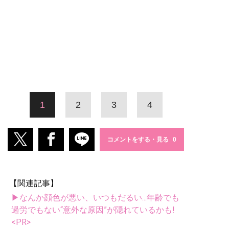
1
2
3
4
コメントをする・見る
【関連記事】
▶なんか顔色が悪い、いつもだるい...年齢でも
過労でもない“意外な原因”が隠れているかも!
<PR>