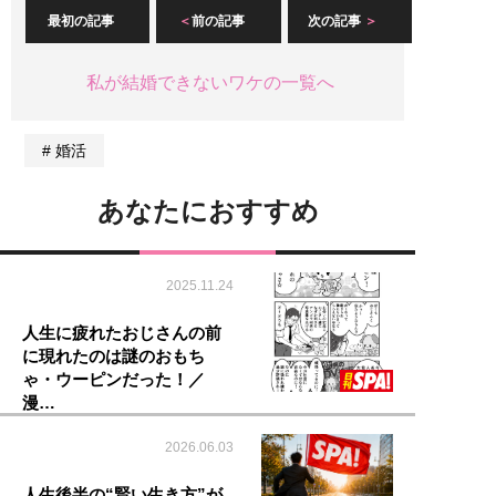
最初の記事
前の記事
次の記事
私が結婚できないワケの一覧へ
婚活
あなたにおすすめ
2025.11.24
人生に疲れたおじさんの前
に現れたのは謎のおもち
ゃ・ウーピンだった！／
漫…
2026.06.03
人生後半の“賢い生き方”が