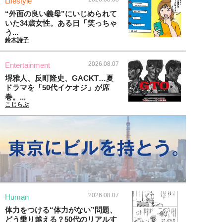
Lifestyle
“外面の良い義母”にいじめられて
いた34歳女性。ある日「笑っちゃ
う...
鈴木詩子
2026.08.07
Entertainment
堺雅人、反町隆史、GACKT…夏
ドラマを「50代イケオジ」が席
巻。...
こじらぶ
2026.08.07
Human
体力をつける“体力がない”問題、
どう乗り越える？50代のリアルす