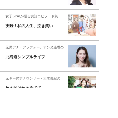
女子SPA!が贈る実話エピソード集
実録！私の人生、泣き笑い
元局アナ・アラフォー、アンヌ遙香の
北海道シンプルライフ
元キー局アナウンサー・大木優紀の
旅の恥はかき捨てて
スタイリスト角 佑宇子のファッション図
解