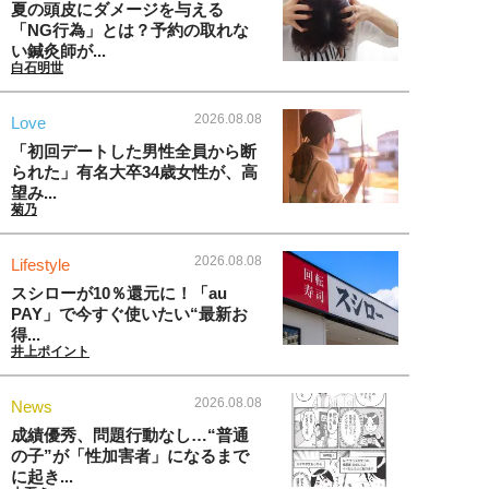
夏の頭皮にダメージを与える
「NG行為」とは？予約の取れな
い鍼灸師が...
白石明世
2026.08.08
Love
「初回デートした男性全員から断
られた」有名大卒34歳女性が、高
望み...
菊乃
2026.08.08
Lifestyle
スシローが10％還元に！「au
PAY」で今すぐ使いたい“最新お
得...
井上ポイント
2026.08.08
News
成績優秀、問題行動なし…“普通
の子”が「性加害者」になるまで
に起き...